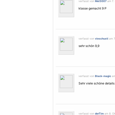
verfasst von
Mel3007
am 7. 
klasse gemacht 9 P
verfasst von
vieschusti
am 7.
sehr schön 9,9
verfasst von
Black-magic
am
Sehr viele schöne detail
verfasst von
derTim
am 8. Ok