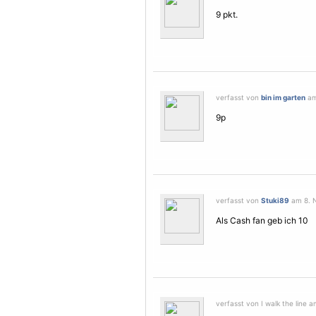
9 pkt.
verfasst von
bin im garten
am
9p
verfasst von
Stuki89
am 8. N
Als Cash fan geb ich 10
verfasst von I walk the line 