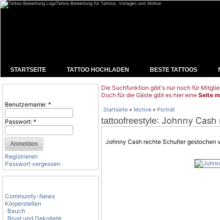
Tattoo-Bewertung für Tattoos, Vorlagen und Motive
STARTSEITE
TATTOO HOCHLADEN
BESTE TATTOOS
Die Suchfunktion gibt's nur noch für Mitglie
Benutzeranmeldung
Doch für die Gäste gibt es hier eine
Seite m
Benutzername:
*
Startseite
»
Motive
»
Porträt
: Johnny Cash 
tattoofreestyle
Passwort:
*
Johnny Cash rechte Schulter gestochen v
Registrieren
Passwort vergessen
Tattoo-Kategorien
Community-News
Körperstellen
Bauch
Brust und Dekolleté