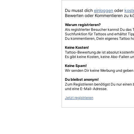
Du musst dich
einloggen
oder
koste
Bewerten oder Kommentieren zu k
Warum registrieren?
Als registrierter Besucher kannst Du das 
Suchfunktion für Tattoos und erhältst T
Du kommentieren, Dein eigenes Tattoo h
Keine Kosten!
Tattoo-Bewertung.de ist absolut kostenf
Es gibt keine Kosten, keine Abo-Fallen u
Keine Spam!
Wir senden Dir keine Werbung und geben D
Du bleibst anonym!
Zum Registrieren benötigst Du nur einen
und eine E-Mail-Adresse.
Jetzt registrieren