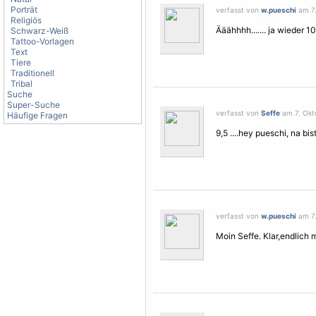
Porträt
verfasst von
w.pueschi
am 7.
Religiös
Ääähhhh....... ja wieder 1
Schwarz-Weiß
Tattoo-Vorlagen
Text
Tiere
Traditionell
Tribal
Suche
Super-Suche
verfasst von
Seffe
am 7. Okt
Häufige Fragen
9,5 ....hey pueschi, na bis
verfasst von
w.pueschi
am 7.
Moin Seffe. Klar,endlich 