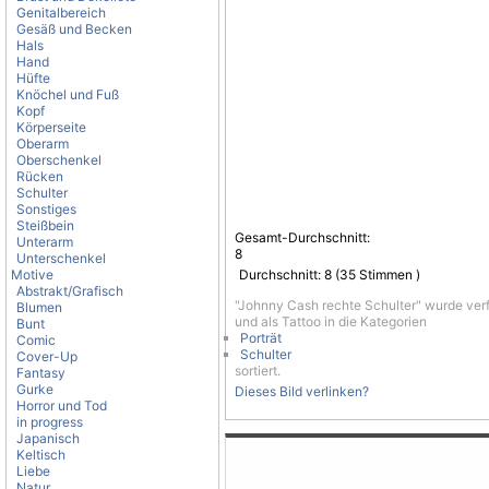
Genitalbereich
Gesäß und Becken
Hals
Hand
Hüfte
Knöchel und Fuß
Kopf
Körperseite
Oberarm
Oberschenkel
Rücken
Schulter
Sonstiges
Steißbein
Gesamt-Durchschnitt:
Unterarm
8
Unterschenkel
Motive
Durchschnitt:
8
(
35
Stimmen )
Abstrakt/Grafisch
"Johnny Cash rechte Schulter" wurde ver
Blumen
und als Tattoo in die Kategorien
Bunt
Porträt
Comic
Schulter
Cover-Up
sortiert.
Fantasy
Gurke
Dieses Bild verlinken?
Horror und Tod
in progress
Japanisch
Keltisch
Liebe
Natur