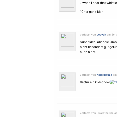
...when I hear that whistl
10ner ganz klar
verfasst von
Levyah
am 26. A
Super Idee, aber die Umse
nicht besonders gut gelun
auch nicht.
verfasst von
Killerplauze
am 
8er,für ein Oldschool
verfasst von I walk the line a