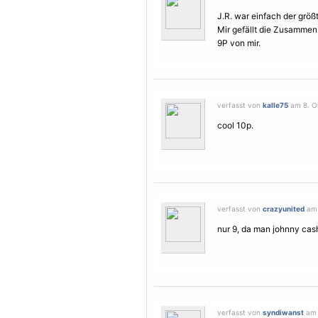
J.R. war einfach der größ
Mir gefällt die Zusammens
9P von mir.
verfasst von
kalle75
am 8. Ok
cool 10p.
verfasst von
crazyunited
am 
nur 9, da man johnny cash
verfasst von
syndiwanst
am 