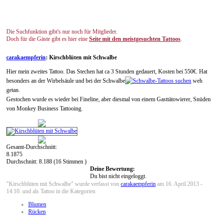
Die Suchfunktion gibt's nur noch für Mitglieder.
Doch für die Gäste gibt es hier eine
Seite mit den meistgesuchten Tattoos
.
carakaempferin
: Kirschblüten mit Schwalbe
Hier mein zweites Tattoo. Das Stechen hat ca 3 Stunden gedauert, Kosten bei 550€. Hat
besonders an der Wirbelsäule und bei der Schwalbe
weh
getan.
Gestochen wurde es wieder bei Fineline, aber diesmal von einem Gasttätowierer, Snüden
von Monkey Business Tattooing.
Gesamt-Durchschnitt:
8.1875
Durchschnitt:
8.188
(
16
Stimmen )
Deine Bewertung:
Du bist nicht eingeloggt.
"Kirschblüten mit Schwalbe" wurde verfasst von
carakaempferin
am 16. April 2013 -
14:10. und als Tattoo in die Kategorien
Blumen
Rücken