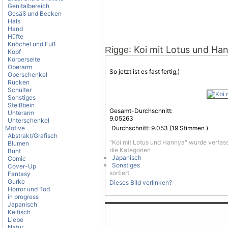
Genitalbereich
Gesäß und Becken
Hals
Hand
Hüfte
Knöchel und Fuß
: Koi mit Lotus und Ha
Rigge
Kopf
Körperseite
Oberarm
So jetzt ist es fast fertig;)
Oberschenkel
Rücken
Schulter
Sonstiges
Steißbein
Gesamt-Durchschnitt:
Unterarm
9.05263
Unterschenkel
Motive
Durchschnitt:
9.053
(
19
Stimmen )
Abstrakt/Grafisch
"Koi mit Lotus und Hannya" wurde verfas
Blumen
die Kategorien
Bunt
Japanisch
Comic
Sonstiges
Cover-Up
sortiert.
Fantasy
Gurke
Dieses Bild verlinken?
Horror und Tod
in progress
Japanisch
Keltisch
Liebe
Natur