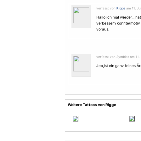
verfasst von
Rigge
am 11. Jun
Hallo ich mal wieder... 
verbessern könnte(motiv 
voraus.
verfasst von Symbios am 11. 
Jep,ist ein ganz feines Ä
Weitere Tattoos von Rigge