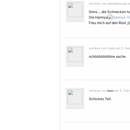
verfasst von AquaNaturale am
Grins.....die Schnecken h
Die Hannya
Freu mich auf den Rest ;))
verfasst von Claire am 2. Feb
schööööööööne sache
verfasst von
baer
am 5. Febru
Schickes Teil.