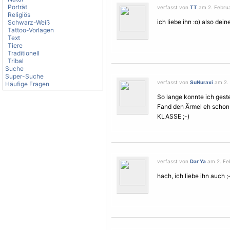
Porträt
verfasst von
TT
am 2. Februa
Religiös
ich liebe ihn :o) also dei
Schwarz-Weiß
Tattoo-Vorlagen
Text
Tiere
Traditionell
Tribal
Suche
Super-Suche
verfasst von
SuNuraxi
am 2. 
Häufige Fragen
So lange konnte ich geste
Fand den Ärmel eh schon 
KLASSE ;-)
verfasst von
Dar Ya
am 2. Feb
hach, ich liebe ihn auch ;