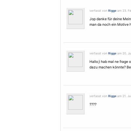
verfasst von
Rigge
am 23. Fe
Jop danke für deine Mein
man da noch ein
Motive
h
verfasst von
Rigge
am 20. Jun
Hallo;) hab mal ne frage
dazu machen könnte? Be
verfasst von
Rigge
am 21. Jun
????