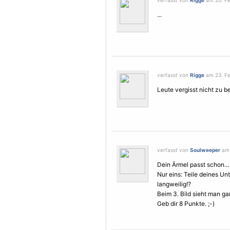
verfasst von
Rigge
am 20. Fe
...
verfasst von
Rigge
am 23. Fe
Leute vergisst nicht zu 
verfasst von
Soulweeper
am 
Dein Ärmel passt schon...
Nur eins: Teile deines Unt
langweilig!?
Beim 3. Bild sieht man ga
Geb dir 8 Punkte. ;-)