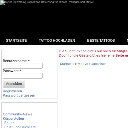
Tattoo-Bewertung für Tattoos, Vorlagen und Motive
STARTSEITE
TATTOO HOCHLADEN
BESTE TATTOOS
Die Suchfunktion gibt's nur noch für Mitglie
Benutzeranmeldung
Doch für die Gäste gibt es hier eine
Seite m
Benutzername:
*
Startseite
»
Motive
»
Japanisch
Passwort:
*
Registrieren
Passwort vergessen
Tattoo-Kategorien
Community-News
Körperstellen
Bauch
Brust und Dekolleté