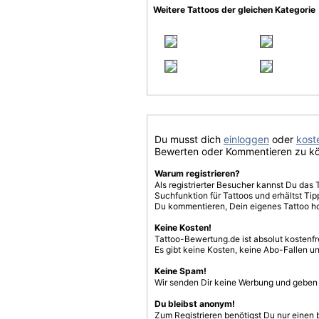
Weitere Tattoos der gleichen Kategorie
Du musst dich
einloggen
oder
koste
Bewerten oder Kommentieren zu k
Warum registrieren?
Als registrierter Besucher kannst Du das 
Suchfunktion für Tattoos und erhältst T
Du kommentieren, Dein eigenes Tattoo h
Keine Kosten!
Tattoo-Bewertung.de ist absolut kostenf
Es gibt keine Kosten, keine Abo-Fallen u
Keine Spam!
Wir senden Dir keine Werbung und geben D
Du bleibst anonym!
Zum Registrieren benötigst Du nur einen