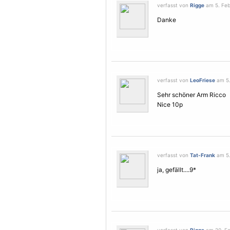
verfasst von
Rigge
am 5. Febr
Danke
verfasst von
LeoFriese
am 5.
Sehr schöner Arm Ricco
Nice 10p
verfasst von
Tat-Frank
am 5.
ja, gefällt....9*