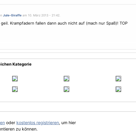
on
Jule-Giraffe
am 10. März 2013 - 21:42.
s geil. Krampfadern fallen dann auch nicht auf (mach nur Spaß)! TOP
eichen Kategorie
gen
oder
kostenlos registrieren
, um hier
ntieren zu können.