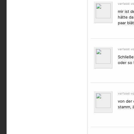
verfasst vo
mir ist 
hätte da
paar blä
verfasst v
Schließe
oder so 
verfasst v
von der 
stamm, ä