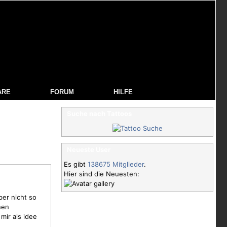
ARE
FORUM
HILFE
Suche nach Tattoos
Neueste User
Es gibt
138675 Mitglieder
.
Hier sind die Neuesten:
ber nicht so
nen
mir als idee