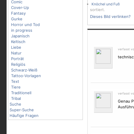
Comic
Knöchel und Fuß
Cover-Up
sortiert.
Fantasy
Dieses Bild verlinken?
Gurke
Horror und Tod
in progress
Japanisch
Keltisch
Liebe
verfasst v
Natur
technisc
Porträt
Religiös
Schwarz-Weiß
Tattoo-Vorlagen
Text
Tiere
Traditionell
verfasst v
Tribal
Genau Pi
Suche
Ausführu
Super-Suche
Häufige Fragen