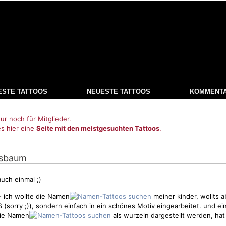
ESTE TATTOOS
NEUESTE TATTOOS
KOMMENT
ur noch für Mitglieder.
es hier eine
Seite mit den meistgesuchten Tattoos
.
nsbaum
auch einmal ;)
 ich wollte die Namen
meiner kinder, wollts a
oß (sorry ;)), sondern einfach in ein schönes
Motiv
eingearbeitet. und ei
die Namen
als wurzeln dargestellt werden, hat 