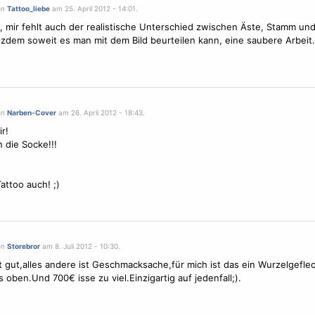
on
Tattoo_liebe
am 25. April 2012 - 14:01.
 mir fehlt auch der realistische Unterschied zwischen Äste, Stamm un
tzdem soweit es man mit dem Bild beurteilen kann, eine saubere Arbeit.
on
Narben-Cover
am 26. April 2012 - 18:43.
ir!
n die Socke!!!
attoo auch! ;)
on
Storebror
am 8. Juli 2012 - 10:30.
st gut,alles andere ist Geschmacksache,für mich ist das ein Wurzelgefle
s oben.Und 700€ isse zu viel.Einzigartig auf jedenfall;).