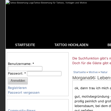
Tattoo-Bewertung für Tattoos, Vorlagen und Motive
STARTSEITE
TATTOO HOCHLADEN
B
Benutzeranmeldung
Die Suchfunktion gibt's n
Doch für die Gäste gibt 
Benutzername:
*
Startseite
»
Motive
»
Natur
Passwort:
*
: Lebe
Morgana96
Registrieren
ok, dann trau ich mich 
Passwort vergessen
gut, motivbegründung -
prollig peinlich und gr
Tattoo-Kategorien
lebensbaum, bei dem 
Community-News
gut gefallen.