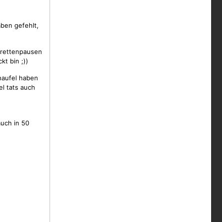
ben gefehlt,
arettenpausen
kt bin ;))
chaufel haben
l tats auch
auch in 50