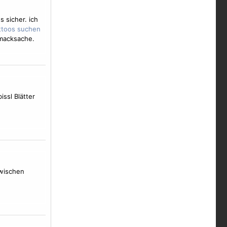
 sicher. ich
hmacksache.
issl Blätter
zwischen