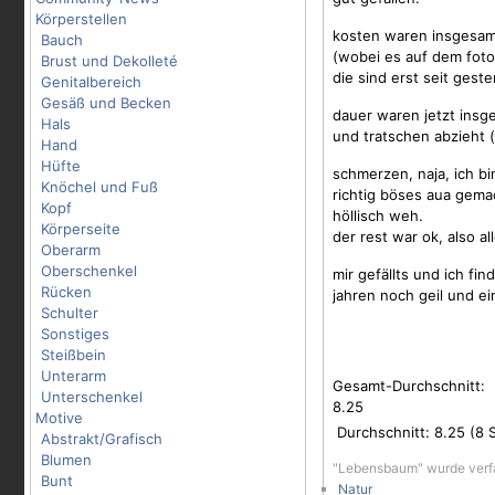
Körperstellen
kosten waren insgesam
Bauch
(wobei es auf dem foto
Brust und Dekolleté
die sind erst seit gest
Genitalbereich
Gesäß und Becken
dauer waren jetzt insg
Hals
und tratschen abzieht 
Hand
Hüfte
schmerzen, naja, ich bi
Knöchel und Fuß
richtig böses aua gema
Kopf
höllisch weh.
Körperseite
der rest war ok, also al
Oberarm
Oberschenkel
mir gefällts und ich f
Rücken
jahren noch geil und e
Schulter
Sonstiges
Steißbein
Unterarm
Gesamt-Durchschnitt:
Unterschenkel
8.25
Motive
Durchschnitt:
8.25
(
8
S
Abstrakt/Grafisch
Blumen
"Lebensbaum" wurde verf
Bunt
Natur