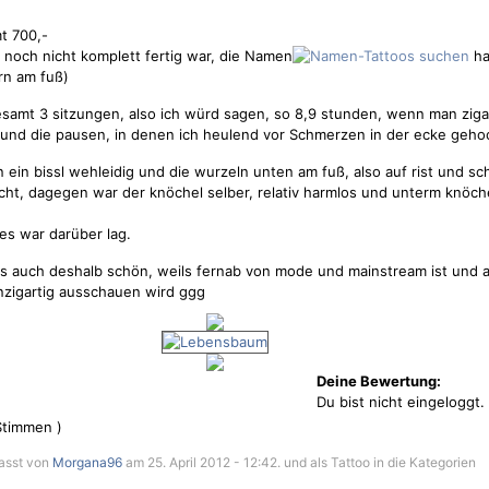
t 700,-
 noch nicht komplett fertig war, die Namen
ha
ern am fuß)
esamt 3 sitzungen, also ich würd sagen, so 8,9 stunden, wenn man zig
(und die pausen, in denen ich heulend vor
Schmerzen
in der ecke gehoc
n ein bissl wehleidig und die wurzeln unten am fuß, also auf rist und s
cht, dagegen war der knöchel selber, relativ harmlos und unterm knöche
les war darüber lag.
inds auch deshalb schön, weils fernab von mode und mainstream ist und 
inzigartig ausschauen wird ggg
Deine Bewertung:
Du bist nicht eingeloggt.
timmen )
asst von
Morgana96
am 25. April 2012 - 12:42. und als Tattoo in die Kategorien