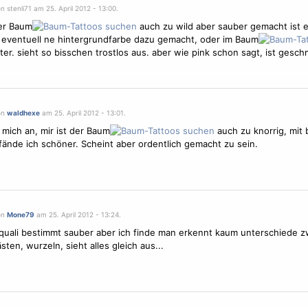
n stenli71 am 25. April 2012 - 13:00.
der Baum
auch zu wild aber sauber gemacht ist es
 eventuell ne hintergrundfarbe dazu gemacht, oder im Baum
tter. sieht so bisschen trostlos aus. aber wie pink schon sagt, ist gesc
on
waldhexe
am 25. April 2012 - 13:01.
 mich an, mir ist der Baum
auch zu knorrig, mit b
fände ich schöner. Scheint aber ordentlich gemacht zu sein.
on
Mone79
am 25. April 2012 - 13:24.
quali bestimmt sauber aber ich finde man erkennt kaum unterschiede 
sten, wurzeln, sieht alles gleich aus...