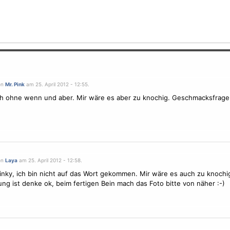
on
Mr. Pink
am 25. April 2012 - 12:55.
h ohne wenn und aber. Mir wäre es aber zu knochig. Geschmacksfrage
on
Laya
am 25. April 2012 - 12:58.
nky, ich bin nicht auf das Wort gekommen. Mir wäre es auch zu knochi
ng ist denke ok, beim fertigen Bein mach das Foto bitte von näher :-)