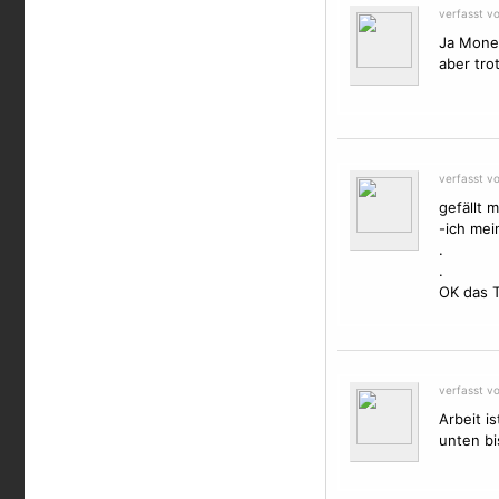
verfasst v
Ja Mone,
aber tro
verfasst v
gefällt m
-ich mei
.
.
OK das T
verfasst v
Arbeit i
unten bi