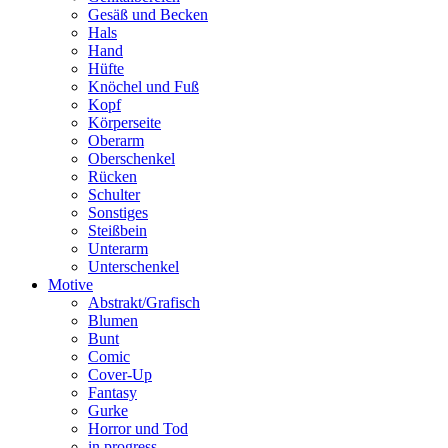
Gesäß und Becken
Hals
Hand
Hüfte
Knöchel und Fuß
Kopf
Körperseite
Oberarm
Oberschenkel
Rücken
Schulter
Sonstiges
Steißbein
Unterarm
Unterschenkel
Motive
Abstrakt/Grafisch
Blumen
Bunt
Comic
Cover-Up
Fantasy
Gurke
Horror und Tod
in progress