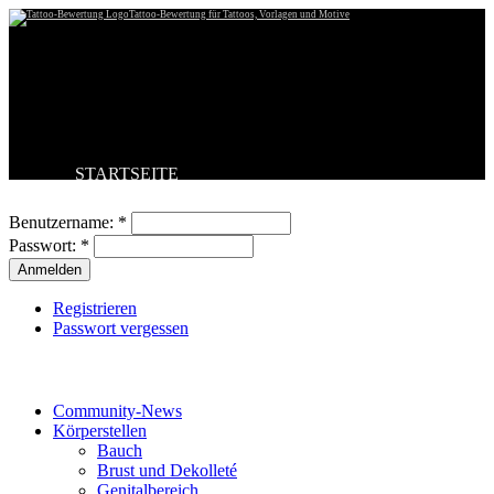
Tattoo-Bewertung für Tattoos, Vorlagen und Motive
STARTSEITE
Benutzeranmeldung
TATTOO HOCHLADEN
BESTE TATTOOS
Benutzername:
*
NEUESTE TATTOOS
Passwort:
*
KOMMENTARE
FORUM
HILFE
Registrieren
Passwort vergessen
Tattoo-Kategorien
Community-News
Körperstellen
Bauch
Brust und Dekolleté
Genitalbereich