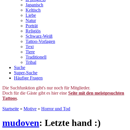
Japanisch
Keltisch
Liebe
Natur
Porträt
Religiös
Schwarz-Weiß
Tattoo-Vorlagen
Text
Tiere
Traditionell
Tribal
Suche
Super-Suche
Häufige Fragen
Die Suchfunktion gibt's nur noch für Mitglieder.
Doch für die Gäste gibt es hier eine
Seite mit den meistgesuchten
Tattoos
.
Startseite
»
Motive
»
Horror und Tod
mudoven
: Letzte hand :)