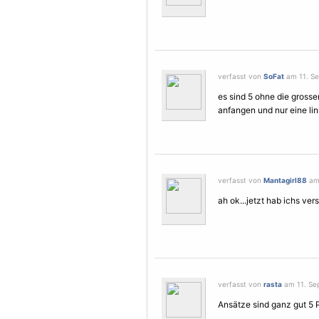
verfasst von
SoFat
am 11. Se
es sind 5 ohne die gross
anfangen und nur eine lin
verfasst von
Mantagirl88
am 
ah ok...jetzt hab ichs ver
verfasst von
rasta
am 11. Se
Ansätze sind ganz gut 5 