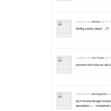
verfasst von
McGee
am 12. S
fleißig weiter üben! ... 2*
verfasst von
Tat-Frank
am 12
erinnert mich bisl an die 
verfasst von
Mantagirl88
am 
lach knutschkugel nissan m
darstellen....... verdammt 