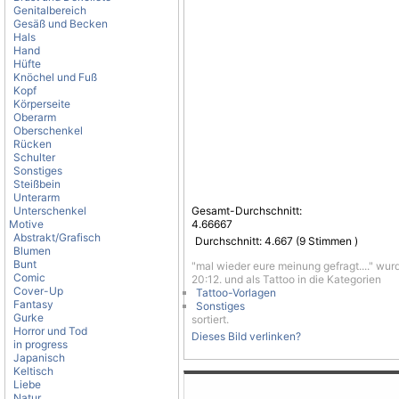
Genitalbereich
Gesäß und Becken
Hals
Hand
Hüfte
Knöchel und Fuß
Kopf
Körperseite
Oberarm
Oberschenkel
Rücken
Schulter
Sonstiges
Steißbein
Unterarm
Unterschenkel
Gesamt-Durchschnitt:
Motive
4.66667
Abstrakt/Grafisch
Durchschnitt:
4.667
(
9
Stimmen )
Blumen
Bunt
"mal wieder eure meinung gefragt...." wur
Comic
20:12. und als Tattoo in die Kategorien
Cover-Up
Tattoo-Vorlagen
Fantasy
Sonstiges
Gurke
sortiert.
Horror und Tod
Dieses Bild verlinken?
in progress
Japanisch
Keltisch
Liebe
Natur