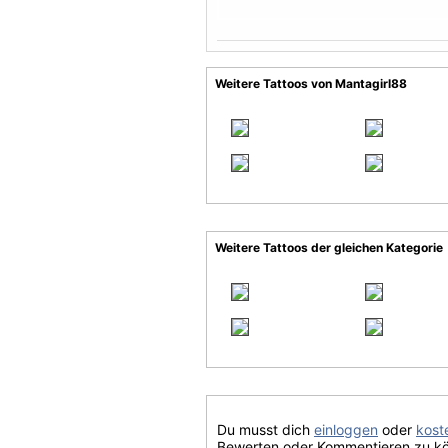
Weitere Tattoos von Mantagirl88
Weitere Tattoos der gleichen Kategorie
Du musst dich
einloggen
oder
koste
Bewerten oder Kommentieren zu k