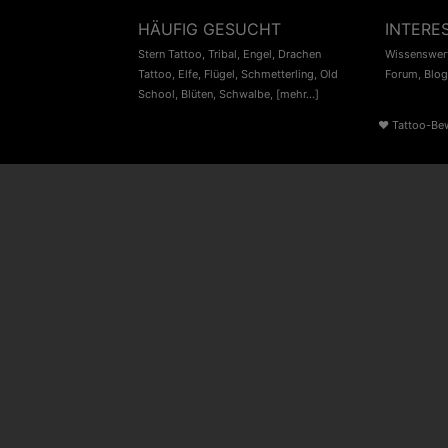
HÄUFIG GESUCHT
INTERE
Stern Tattoo
,
Tribal
,
Engel
,
Drachen
Wissenswert
Tattoo
,
Elfe
,
Flügel
,
Schmetterling
,
Old
Forum
,
Blog
School
,
Blüten
,
Schwalbe
,
[mehr...]
♥
Tattoo-Be