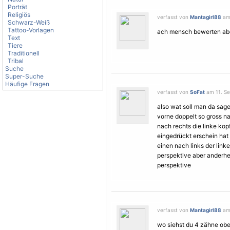
Porträt
Religiös
verfasst von
Mantagirl88
am 
Schwarz-Weiß
Tattoo-Vorlagen
ach mensch bewerten aber
Text
Tiere
Traditionell
Tribal
Suche
Super-Suche
Häufige Fragen
verfasst von
SoFat
am 11. Se
also wat soll man da sag
vorne doppelt so gross nas
nach rechts die linke kop
eingedrückt erschein hat
einen nach links der linke
perspektive aber anderhe
perspektive
verfasst von
Mantagirl88
am 
wo siehst du 4 zähne oben