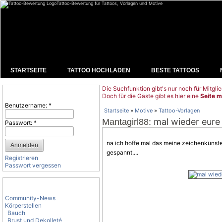
Tattoo-Bewertung für Tattoos, Vorlagen und Motive
STARTSEITE
TATTOO HOCHLADEN
BESTE TATTOOS
Die Suchfunktion gibt's nur noch für Mitglie
Benutzeranmeldung
Doch für die Gäste gibt es hier eine
Seite m
Benutzername:
*
Startseite
»
Motive
»
Tattoo-Vorlagen
: mal wieder eure
Mantagirl88
Passwort:
*
na ich hoffe mal das meine zeichenkünste
gespannt....
Registrieren
Passwort vergessen
Tattoo-Kategorien
Community-News
Körperstellen
Bauch
Brust und Dekolleté