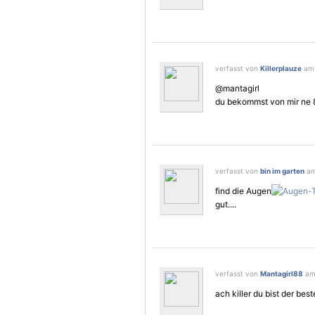
verfasst von
Killerplauze
am 
@mantagirl
du bekommst von mir ne 
verfasst von
bin im garten
am
find die Augen
gut....
verfasst von
Mantagirl88
am 
ach killer du bist der best