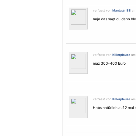
verfasst von
Mantagirl88
am 
naja das sagt du dann bleib
verfasst von
Killerplauze
am 
max 300-400 Euro
verfasst von
Killerplauze
am 
Habs natürlich auf 2 mal 