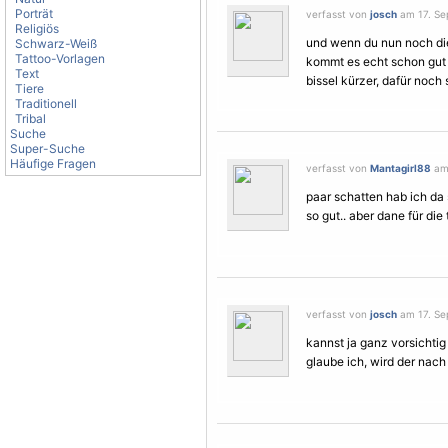
Porträt
verfasst von
josch
am 17. Se
Religiös
und wenn du nun noch die
Schwarz-Weiß
Tattoo-Vorlagen
kommt es echt schon gut 
Text
bissel kürzer, dafür noch 
Tiere
Traditionell
Tribal
Suche
Super-Suche
Häufige Fragen
verfasst von
Mantagirl88
am 
paar schatten hab ich da 
so gut.. aber dane für di
verfasst von
josch
am 17. Se
kannst ja ganz vorsichti
glaube ich, wird der nach