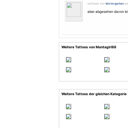
verfasst von
bin im garten
am
aber abgesehen davon bis
Weitere Tattoos von Mantagirl88
Weitere Tattoos der gleichen Kategorie