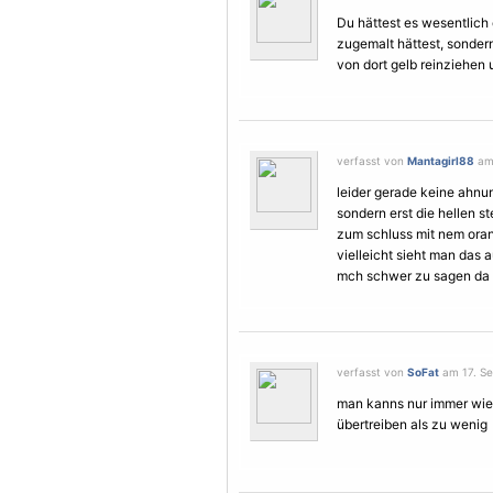
Du hättest es wesentlich 
zugemalt hättest, sondern
von dort gelb reinziehen
verfasst von
Mantagirl88
am 
leider gerade keine ahnun
sondern erst die hellen s
zum schluss mit nem orang
vielleicht sieht man das a
mch schwer zu sagen da i
verfasst von
SoFat
am 17. Se
man kanns nur immer wied
übertreiben als zu wenig