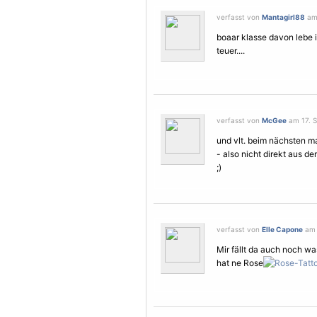
verfasst von
Mantagirl88
am 
boaar klasse davon lebe i
teuer....
verfasst von
McGee
am 17. S
und vlt. beim nächsten m
- also nicht direkt aus d
;)
verfasst von
Elle Capone
am 
Mir fällt da auch noch was
hat ne Rose