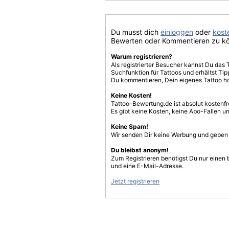
Du musst dich
einloggen
oder
koste
Bewerten oder Kommentieren zu k
Warum registrieren?
Als registrierter Besucher kannst Du das 
Suchfunktion für Tattoos und erhältst T
Du kommentieren, Dein eigenes Tattoo h
Keine Kosten!
Tattoo-Bewertung.de ist absolut kostenf
Es gibt keine Kosten, keine Abo-Fallen u
Keine Spam!
Wir senden Dir keine Werbung und geben D
Du bleibst anonym!
Zum Registrieren benötigst Du nur einen
und eine E-Mail-Adresse.
Jetzt registrieren