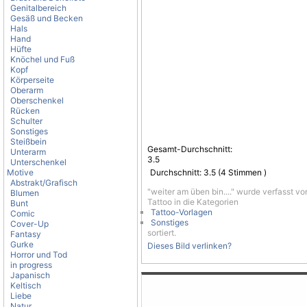
Genitalbereich
Gesäß und Becken
Hals
Hand
Hüfte
Knöchel und Fuß
Kopf
Körperseite
Oberarm
Oberschenkel
Rücken
Schulter
Sonstiges
Steißbein
Gesamt-Durchschnitt:
Unterarm
3.5
Unterschenkel
Motive
Durchschnitt:
3.5
(
4
Stimmen )
Abstrakt/Grafisch
"weiter am üben bin...." wurde verfasst v
Blumen
Tattoo in die Kategorien
Bunt
Tattoo-Vorlagen
Comic
Sonstiges
Cover-Up
sortiert.
Fantasy
Gurke
Dieses Bild verlinken?
Horror und Tod
in progress
Japanisch
Keltisch
Liebe
Natur