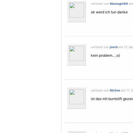
verfasst von
Mantagirl88
am 
ok werd ich tun danke
verfasst von
josch
am 17. Se
kein problem... ;o)
verfasst von
McGee
am 17. S
ist das mit buntstift geze