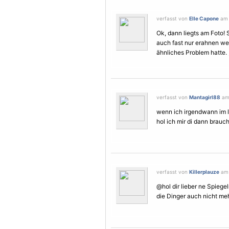
verfasst von
Elle Capone
am 
Ok, dann liegts am Foto! 
auch fast nur erahnen we
ähnliches Problem hatte. 
verfasst von
Mantagirl88
am 
wenn ich irgendwann im l
hol ich mir di dann brauch
verfasst von
Killerplauze
am 
@hol dir lieber ne Spiegel
die Dinger auch nicht meh