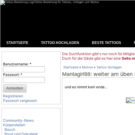
Tattoo-Bewertung für Tattoos, Vorlagen und Motive
STARTSEITE
TATTOO HOCHLADEN
BESTE TATTOOS
Die Suchfunktion gibt's nur noch für Mitglie
Benutzeranmeldung
Doch für die Gäste gibt es hier eine
Seite m
Benutzername:
*
Startseite
»
Motive
»
Tattoo-Vorlagen
: weiter am üben b
Mantagirl88
Passwort:
*
und es nimmt kein ende...
Registrieren
Passwort vergessen
Tattoo-Kategorien
Community-News
Körperstellen
Bauch
Brust und Dekolleté