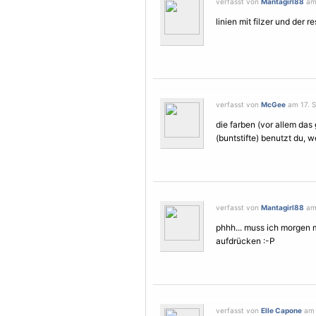
verfasst von
Mantagirl88
am 
linien mit filzer und der res
verfasst von
McGee
am 17. S
die farben (vor allem das
(buntstifte) benutzt du, w
verfasst von
Mantagirl88
am 
phhh... muss ich morgen m
aufdrücken :-P
verfasst von
Elle Capone
am 