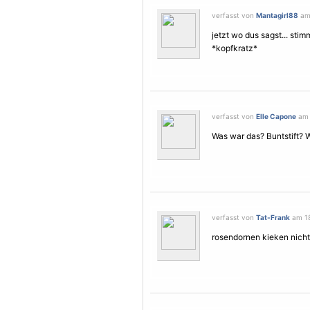
verfasst von
Mantagirl88
am 
jetzt wo dus sagst... sti
*kopfkratz*
verfasst von
Elle Capone
am 
Was war das? Buntstift? 
verfasst von
Tat-Frank
am 18
rosendornen kieken nicht