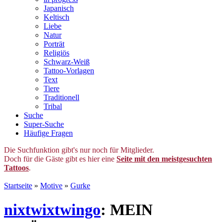
Japanisch
Keltisch
Liebe
Natur
Porträt
Religiös
Schwarz-Weiß
Tattoo-Vorlagen
Text
Tiere
Traditionell
Tribal
Suche
Super-Suche
Häufige Fragen
Die Suchfunktion gibt's nur noch für Mitglieder.
Doch für die Gäste gibt es hier eine
Seite mit den meistgesuchten
Tattoos
.
Startseite
»
Motive
»
Gurke
nixtwixtwingo
: MEIN