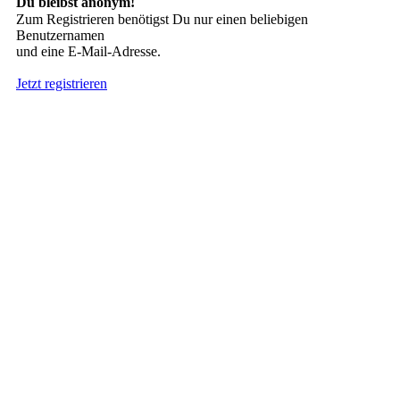
Du bleibst anonym!
Zum Registrieren benötigst Du nur einen beliebigen
Benutzernamen
und eine E-Mail-Adresse.
Jetzt registrieren
Suche nach Tattoos
Neueste User
Es gibt
138675 Mitglieder
.
Hier sind die Neuesten:
nach oben
HÄUFIG GESUCHT
Stern Tattoo
,
Tribal
,
Engel
,
Drachen
INTERESSANTES