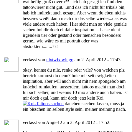
wat heftig groß covern??...ich hab gesagt ich find den
tattoowierer nicht gut....und das ich nicht für tribals bin,
hab ich indirekt auch gesagt. Aber wenn du eben nichts
besseres weißt dann mach dir das selbe wieder...das was
viele andere auch haben. Hier sieht man so viele geniale
sachen hol dir doch einfahc inspiration.... haste nicht
irgendein tier oder gestand oder menschen besonders
gerne...wie wäre es mit portrait oder was
abstraktem........??!
verfasst von
nixtwixtwingo
am 2. April 2012 - 17:43.
okay, kennst du nilz, renke oder vale? von welchen plz
bereich kommst du denn? hole mir seit ewigkeiten
inspiration, aber will auch nicht mit nem spongebob am
knöchel rumlaufen. ausserdem, tattoos macht man doch
für sich selber, und wenns 10 mio andere auch haben. ist
mir doch egal. kann mir doch jetzt kein Koi
daneben stechen lassen, muss ja
ein bisschen im selben style sein, meiner meinung nach.
verfasst von Angie12 am 2. April 2012 - 17:52.