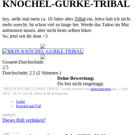
KNÖCHEL-GURKE-TRIBAL
hey, stelle mal mein ca. 10 Jahre altes
Tribal
ein. Infos hab ich nicht
mehr sorecht. Ist schon viel zu lange her. Werde das Tattoo im Mai
aufmotzen lassen, aber nicht beim selben Inker.
So, jetzt seit ihr dran <3
Gesamt-Durchschnitt:
2.5
Durchschnitt:
2.5
(
2
Stimmen )
Deine Bewertung:
Du bist nicht eingeloggt.
"MEIN KNÖCHEL-GURKE-TRIBAL" wurde verfasst von
nixtwixtwingo
am 2. April
2012 - 16:32. und als Tattoo in die Kategorien
Gurke
Knöchel und Fuß
sortiert.
Dieses Bild verlinken?