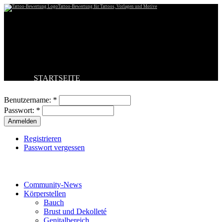
Tattoo-Bewertung für Tattoos, Vorlagen und Motive
STARTSEITE
Benutzeranmeldung
TATTOO HOCHLADEN
BESTE TATTOOS
Benutzername:
*
NEUESTE TATTOOS
Passwort:
*
KOMMENTARE
FORUM
HILFE
Registrieren
Passwort vergessen
Tattoo-Kategorien
Community-News
Körperstellen
Bauch
Brust und Dekolleté
Genitalbereich