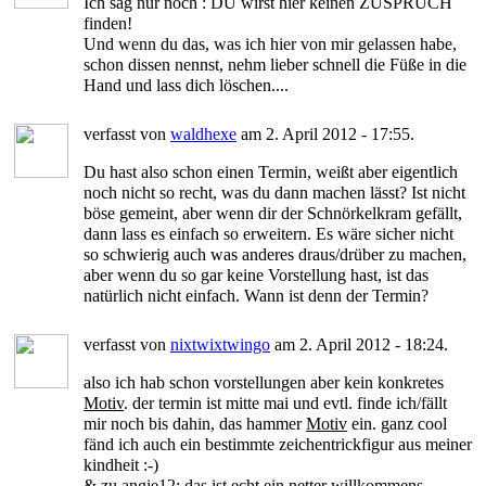
Ich sag nur noch : DU wirst hier keinen ZUSPRUCH
finden!
Und wenn du das, was ich hier von mir gelassen habe,
schon dissen nennst, nehm lieber schnell die Füße in die
Hand und lass dich löschen....
verfasst von
waldhexe
am 2. April 2012 - 17:55.
Du hast also schon einen Termin, weißt aber eigentlich
noch nicht so recht, was du dann machen lässt? Ist nicht
böse gemeint, aber wenn dir der Schnörkelkram gefällt,
dann lass es einfach so erweitern. Es wäre sicher nicht
so schwierig auch was anderes draus/drüber zu machen,
aber wenn du so gar keine Vorstellung hast, ist das
natürlich nicht einfach. Wann ist denn der Termin?
verfasst von
nixtwixtwingo
am 2. April 2012 - 18:24.
also ich hab schon vorstellungen aber kein konkretes
Motiv
. der termin ist mitte mai und evtl. finde ich/fällt
mir noch bis dahin, das hammer
Motiv
ein. ganz cool
fänd ich auch ein bestimmte zeichentrickfigur aus meiner
kindheit :-)
& zu angie12: das ist echt ein netter willkommens