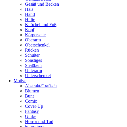
Gesäß und Becken
Hals
Hand
Hüfte
Knöchel und Fuß
Kopf
Körperseite
Oberarm
Oberschenkel
Rücken
Schulter
Sonstiges
Steißbein
Unterarm
Unterschenkel
Motive
Abstrakt/Grafisch
Blumen
Bunt
Comic
Cover-Up
Fantasy
Gurke
Horror und Tod
in progress