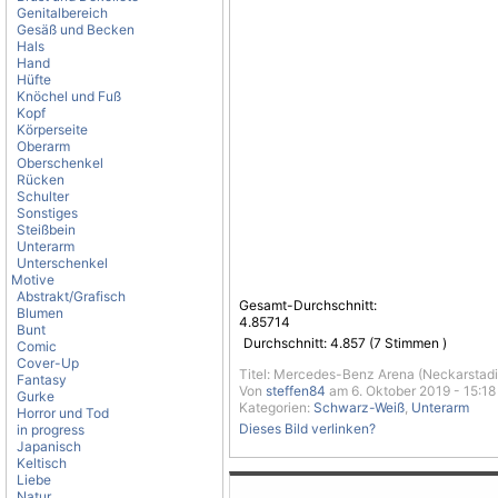
Genitalbereich
Gesäß und Becken
Hals
Hand
Hüfte
Knöchel und Fuß
Kopf
Körperseite
Oberarm
Oberschenkel
Rücken
Schulter
Sonstiges
Steißbein
Unterarm
Unterschenkel
Motive
Abstrakt/Grafisch
Gesamt-Durchschnitt:
Blumen
4.85714
Bunt
Durchschnitt:
4.857
(
7
Stimmen )
Comic
Cover-Up
Titel: Mercedes-Benz Arena (Neckarstad
Fantasy
Von
steffen84
am 6. Oktober 2019 - 15:18
Gurke
Kategorien:
Schwarz-Weiß
,
Unterarm
Horror und Tod
Dieses Bild verlinken?
in progress
Japanisch
Keltisch
Liebe
Natur