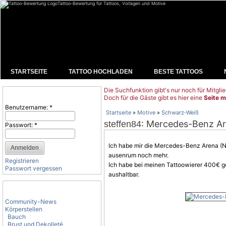
Tattoo-Bewertung für Tattoos, Vorlagen und Motive
STARTSEITE
TATTOO HOCHLADEN
BESTE TATTOOS
Die Suchfunktion gibt's nur noch für Mitglie
Benutzeranmeldung
Doch für die Gäste gibt es hier eine
Seite m
Benutzername:
*
Startseite
»
Motive
»
Schwarz-Weiß
: Mercedes-Benz Ar
steffen84
Passwort:
*
Ich habe mir die Mercedes-Benz Arena (
ausenrum noch mehr.
Registrieren
Ich habe bei meinen Tattoowierer 400€ g
Passwort vergessen
aushaltbar.
Tattoo-Kategorien
Community-News
Körperstellen
Bauch
Brust und Dekolleté