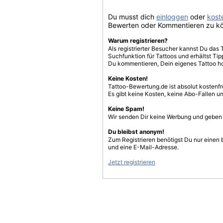
Du musst dich
einloggen
oder
koste
Bewerten oder Kommentieren zu k
Warum registrieren?
Als registrierter Besucher kannst Du das 
Suchfunktion für Tattoos und erhältst T
Du kommentieren, Dein eigenes Tattoo h
Keine Kosten!
Tattoo-Bewertung.de ist absolut kostenf
Es gibt keine Kosten, keine Abo-Fallen u
Keine Spam!
Wir senden Dir keine Werbung und geben D
Du bleibst anonym!
Zum Registrieren benötigst Du nur einen
und eine E-Mail-Adresse.
Jetzt registrieren