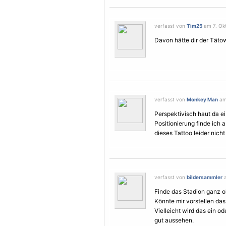
verfasst von
Tim25
am 7. Okt
Davon hätte dir der Täto
verfasst von
Monkey Man
am 
Perspektivisch haut da ei
Positionierung finde ich 
dieses Tattoo leider nicht
verfasst von
bildersammler
a
Finde das Stadion ganz o
Könnte mir vorstellen das 
Vielleicht wird das ein o
gut aussehen.