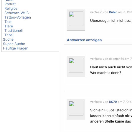
Porträt
Religiös
verfasst von
Rubio
am 6. Okt
Schwarz-Weiß
Tattoo-Vorlagen
Überzeugt mich nicht so.
Text
Tiere
Traditionell
Tribal
Suche
Antworten anzeigen
Super-Suche
Häufige Fragen
verfasst von dadman69 am 7.
Haut mich auch nicht vo
Wer macht's denn?
verfasst von
DS79
am 7. Okto
Sich ein Fußballstadion 
lassen, kann einfach nix 
anderen Stelle käme das s