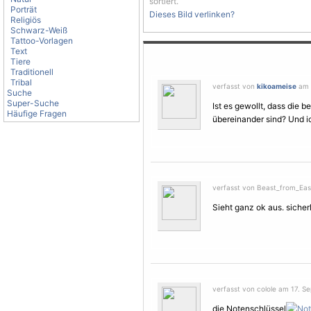
sortiert.
Porträt
Dieses Bild verlinken?
Religiös
Schwarz-Weiß
Tattoo-Vorlagen
Text
Tiere
Traditionell
Tribal
verfasst von
kikoameise
am 1
Suche
Super-Suche
Ist es gewollt, dass die 
Häufige Fragen
übereinander sind? Und i
verfasst von Beast_from_Eas
Sieht ganz ok aus. sicher
verfasst von colole am 17. S
die Notenschlüssel