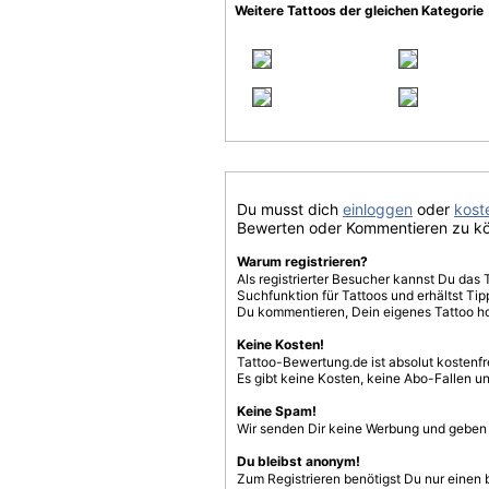
Weitere Tattoos der gleichen Kategorie
Du musst dich
einloggen
oder
koste
Bewerten oder Kommentieren zu k
Warum registrieren?
Als registrierter Besucher kannst Du das 
Suchfunktion für Tattoos und erhältst T
Du kommentieren, Dein eigenes Tattoo h
Keine Kosten!
Tattoo-Bewertung.de ist absolut kostenf
Es gibt keine Kosten, keine Abo-Fallen u
Keine Spam!
Wir senden Dir keine Werbung und geben D
Du bleibst anonym!
Zum Registrieren benötigst Du nur einen