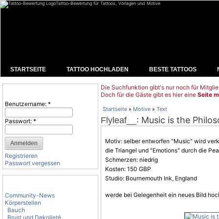
Tattoo-Bewertung für Tattoos, Vorlagen und Motive
STARTSEITE
TATTOO HOCHLADEN
BESTE TATTOOS
Die Suchfunktion gibt's nur noch für Mitglie
Benutzeranmeldung
Doch für die Gäste gibt es hier eine
Seite m
Benutzername:
*
Startseite
»
Motive
»
Text
: Music is the Phil
Flyleaf__
Passwort:
*
Motiv: selber entworfen "Music" wird ver
die Triangel und "Emotions" durch die P
Registrieren
Schmerzen: niedrig
Passwort vergessen
Kosten: 150 GBP
Studio: Bournemouth Ink, England
Tattoo-Kategorien
werde bei Gelegenheit ein neues Bild hoc
Community-News
Körperstellen
Bauch
Brust und Dekolleté