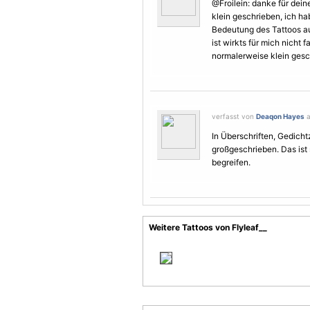
@Froilein: danke für dei
klein geschrieben, ich hab
Bedeutung des Tattoos 
ist wirkts für mich nicht
normalerweise klein gesc
verfasst von
Deaqon Hayes
a
In Überschriften, Gedicht
großgeschrieben. Das ist 
begreifen.
Weitere Tattoos von Flyleaf__