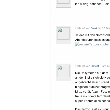
ich witzig. schönes, klein
verfasst von
Freki
am 17. Sep
Ja das mit den Notenschlü
Aber dadurch dass es uns
verfasst von
Flyleaf__
am 17.
Die Unsymetrie auf dem B
an der Stelle sich die Ha
angebracht als ich stand
hingesetzt um zu fotograf
Mitte verläuft zum Fuss 
freue mich vorallem darüb
super, konnte alles beob
Das Tattoo lässt sich nun