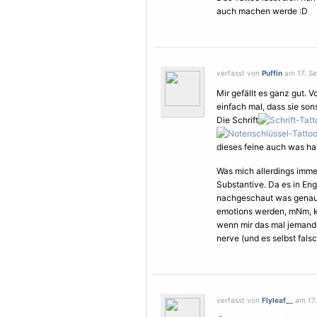
auch machen werde :D
verfasst von
Puffin
am 17. Se
Mir gefällt es ganz gut. Vo
einfach mal, dass sie son
Die Schrift
dieses feine auch was ha
Was mich allerdings immer
Substantive. Da es in En
nachgeschaut was genau 
emotions werden, mNm, kl
wenn mir das mal jemand 
nerve (und es selbst falsc
verfasst von
Flyleaf__
am 17.