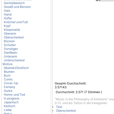
Genitalbereich
Gesäß und Becken
Hals
Hand
Hüfte
Knöchel und Fuß
Kopf
Körperseite
Oberarm
Oberschenkel
Rücken
Schulter
Sonstiges
Steißbein
Unterarm
Unterschenkel
Motive
Abstrakt/Grafisch
Blumen
Bunt
Comic
Cover-Up
Gesamt-Durchschnitt:
Fantasy
3.57143
Gurke
Durchschnitt:
3.571
(
7
Stimmen )
Horror und Tod
in progress
"Music is the Philosophy of Emotions" wu
Japanisch
0:12. und als Tattoo in die Kategorien
Keltisch
Text
Liebe
Oberschenkel
Natur