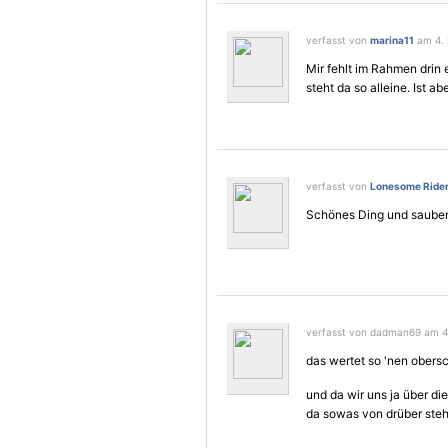
verfasst von
marina11
am 4. 
Mir fehlt im Rahmen drin
steht da so alleine. Ist a
verfasst von
Lonesome Ride
Schönes Ding und sauber 
verfasst von dadman69 am 4.
das wertet so 'nen obersc
und da wir uns ja über di
da sowas von drüber stehe