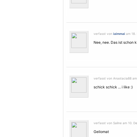
verfasst von
iaimmai
am 18. 
Nee, nee. Das ist schon kl
verfasst von Anastacia88 am
schick schick ... i like :)
verfasst von Saline am 10. D
Geilomat