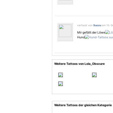
verfasst von
Succu
am 10. D
Mir gefällt der Löwe
Hund
Weitere Tattoos von Lola_Obscure
Weitere Tattoos der gleichen Kategorie