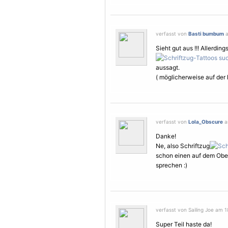
verfasst von
Basti bumbum
a
Sieht gut aus !!! Allerding
aussagt.
( möglicherweise auf der le
verfasst von
Lola_Obscure
a
Danke!
Ne, also Schriftzug
schon einen auf dem Obera
sprechen :)
verfasst von Sailing Joe am 1
Super Teil haste da!