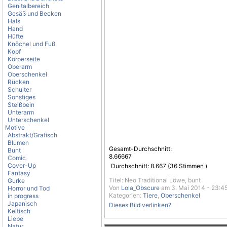
Genitalbereich
Gesäß und Becken
Hals
Hand
Hüfte
Knöchel und Fuß
Kopf
Körperseite
Oberarm
Oberschenkel
Rücken
Schulter
Sonstiges
Steißbein
Unterarm
Unterschenkel
Motive
Abstrakt/Grafisch
Blumen
Gesamt-Durchschnitt:
Bunt
8.66667
Comic
Cover-Up
Durchschnitt:
8.667
(
36
Stimmen )
Fantasy
Titel: Neo Traditional Löwe, bunt
Gurke
Von
Lola_Obscure
am 3. Mai 2014 - 23:4
Horror und Tod
Kategorien:
Tiere
,
Oberschenkel
in progress
Japanisch
Dieses Bild verlinken?
Keltisch
Liebe
Natur