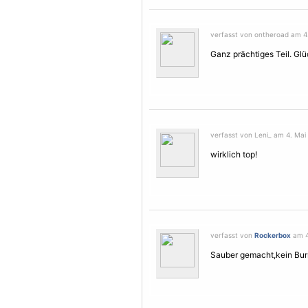
verfasst von ontheroad am 4.
Ganz prächtiges Teil. Gl
verfasst von Leni_ am 4. Mai 
wirklich top!
verfasst von
Rockerbox
am 4.
Sauber gemacht,kein Burne