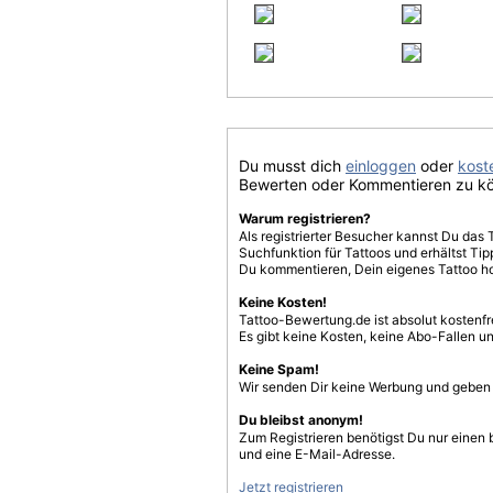
Du musst dich
einloggen
oder
koste
Bewerten oder Kommentieren zu k
Warum registrieren?
Als registrierter Besucher kannst Du das 
Suchfunktion für Tattoos und erhältst T
Du kommentieren, Dein eigenes Tattoo h
Keine Kosten!
Tattoo-Bewertung.de ist absolut kostenf
Es gibt keine Kosten, keine Abo-Fallen u
Keine Spam!
Wir senden Dir keine Werbung und geben D
Du bleibst anonym!
Zum Registrieren benötigst Du nur einen
und eine E-Mail-Adresse.
Jetzt registrieren