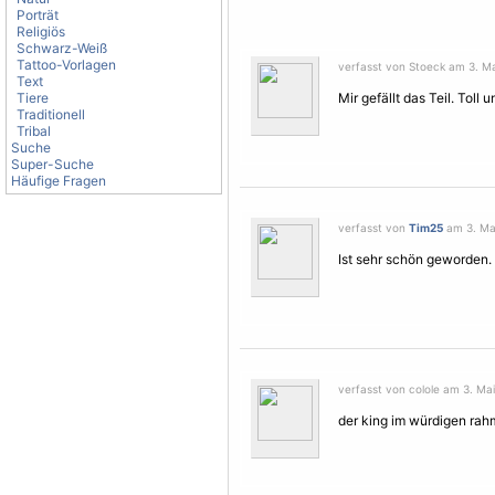
Porträt
Religiös
Schwarz-Weiß
Tattoo-Vorlagen
verfasst von Stoeck am 3. Ma
Text
Tiere
Mir gefällt das Teil. Toll 
Traditionell
Tribal
Suche
Super-Suche
Häufige Fragen
verfasst von
Tim25
am 3. Mai
Ist sehr schön geworden. G
verfasst von colole am 3. Mai
der king im würdigen rahm