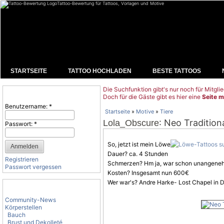
Tattoo-Bewertung für Tattoos, Vorlagen und Motive
STARTSEITE
TATTOO HOCHLADEN
BESTE TATTOOS
Die Suchfunktion gibt's nur noch für Mitglie
Benutzeranmeldung
Doch für die Gäste gibt es hier eine
Seite m
Benutzername:
*
Startseite
»
Motive
»
Tiere
: Neo Tradition
Lola_Obscure
Passwort:
*
So, jetzt ist mein Löwe
Dauer? ca. 4 Stunden
Registrieren
Schmerzen? Hm ja, war schon unangenehm, 
Passwort vergessen
Kosten? Insgesamt nun 600€
Wer war's? Andre Harke- Lost Chapel in 
Tattoo-Kategorien
Community-News
Körperstellen
Bauch
Brust und Dekolleté