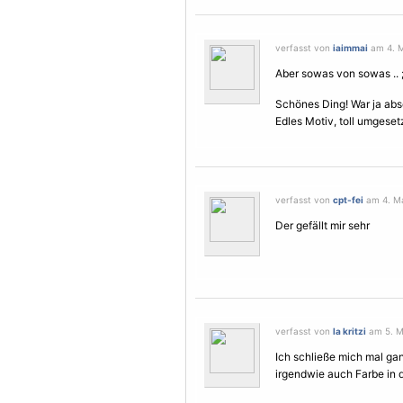
verfasst von
iaimmai
am 4. M
Aber sowas von sowas .. ;
Schönes Ding! War ja abse
Edles Motiv, toll umgesetzt
verfasst von
cpt-fei
am 4. Ma
Der gefällt mir sehr
verfasst von
la kritzi
am 5. Ma
Ich schließe mich mal gan
irgendwie auch Farbe in 