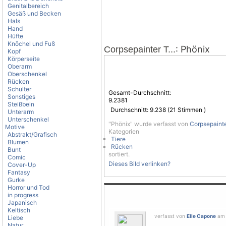
Genitalbereich
Gesäß und Becken
Hals
Hand
Hüfte
Knöchel und Fuß
: Phönix
Corpsepainter T...
Kopf
Körperseite
Oberarm
Oberschenkel
Rücken
Schulter
Gesamt-Durchschnitt:
Sonstiges
9.2381
Steißbein
Durchschnitt:
9.238
(
21
Stimmen )
Unterarm
Unterschenkel
"Phönix" wurde verfasst von
Corpsepainter
Motive
Kategorien
Abstrakt/Grafisch
Tiere
Blumen
Rücken
Bunt
sortiert.
Comic
Dieses Bild verlinken?
Cover-Up
Fantasy
Gurke
Horror und Tod
in progress
Japanisch
Keltisch
verfasst von
Elle Capone
am 
Liebe
Natur