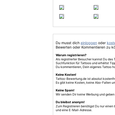
Du musst dich
einloggen
oder
koste
Bewerten oder Kommentieren zu k
Warum registrieren?
Als registrierter Besucher kannst Du das 
Suchfunktion für Tattoos und erhältst T
Du kommentieren, Dein eigenes Tattoo h
Keine Kosten!
Tattoo-Bewertung.de ist absolut kostenf
Es gibt keine Kosten, keine Abo-Fallen u
Keine Spam!
Wir senden Dir keine Werbung und geben D
Du bleibst anonym!
Zum Registrieren benötigst Du nur einen
und eine E-Mail-Adresse.