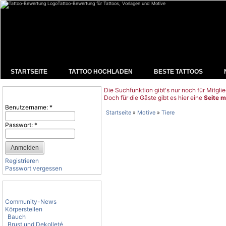
Tattoo-Bewertung für Tattoos, Vorlagen und Motive
STARTSEITE
TATTOO HOCHLADEN
BESTE TATTOOS
Die Suchfunktion gibt's nur noch für Mitglie
Benutzeranmeldung
Doch für die Gäste gibt es hier eine
Seite m
Benutzername:
*
Startseite
»
Motive
»
Tiere
Passwort:
*
Registrieren
Passwort vergessen
Tattoo-Kategorien
Community-News
Körperstellen
Bauch
Brust und Dekolleté