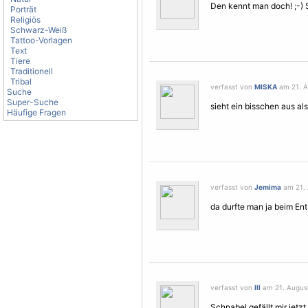
Den kennt man doch! ;-) 
Porträt
Religiös
Schwarz-Weiß
Tattoo-Vorlagen
Text
Tiere
Traditionell
Tribal
verfasst von
MISKA
am 21. A
Suche
Super-Suche
sieht ein bisschen aus al
Häufige Fragen
verfasst von
Jemima
am 21. 
da durfte man ja beim En
verfasst von
lll
am 21. August
Schnabel gefällt mir jetzt