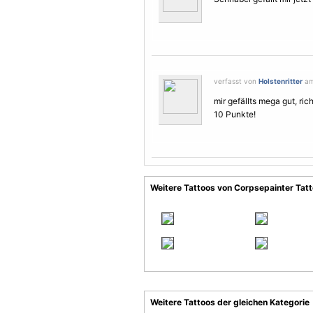
verfasst von
Holstenritter
am 
mir gefällts mega gut, ric
10 Punkte!
Weitere Tattoos von Corpsepainter Tat
Weitere Tattoos der gleichen Kategorie