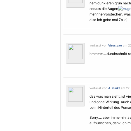
nem dunkleren grün nachs
sodass die Augen
mehr hervorstechen. was 
also ich gebe mal 7p :-)
verfasst von
Virus.exe
am 22
hmmmm....durchschnitt sag 
verfasst von
A-Punkt
am 22. 
das was man sieht, ist viel
und ohne Wirkung. Auch 
beim Hinterteil des Pumas
Sorry.... aber immerhin l
aufhübschen, denk ich mi