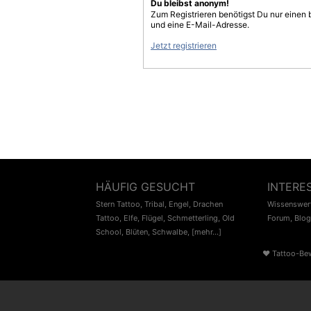
Du bleibst anonym!
Zum Registrieren benötigst Du nur einen
und eine E-Mail-Adresse.
Jetzt registrieren
HÄUFIG GESUCHT
INTERE
Stern Tattoo
,
Tribal
,
Engel
,
Drachen
Wissenswert
Tattoo
,
Elfe
,
Flügel
,
Schmetterling
,
Old
Forum
,
Blog
School
,
Blüten
,
Schwalbe
,
[mehr...]
♥
Tattoo-Be