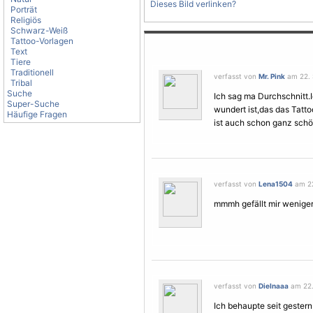
Dieses Bild verlinken?
Porträt
Religiös
Schwarz-Weiß
Tattoo-Vorlagen
Text
Tiere
Traditionell
verfasst von
Mr. Pink
am 22. 
Tribal
Suche
Ich sag ma Durchschnitt.
Super-Suche
wundert ist,das das Tatto
Häufige Fragen
ist auch schon ganz sch
verfasst von
Lena1504
am 22
mmmh gefällt mir weniger.
verfasst von
DieInaaa
am 22.
Ich behaupte seit gestern 