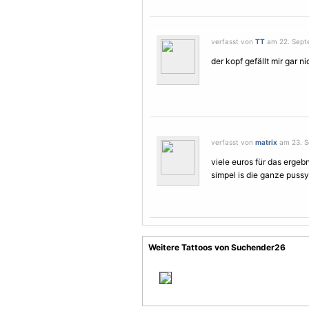
verfasst von
TT
am 22. Septe
der kopf gefällt mir gar ni
verfasst von
matrix
am 23. S
viele euros für das ergebn
simpel is die ganze pussy
Weitere Tattoos von Suchender26