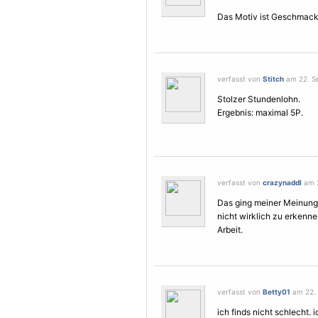
Das
Motiv
ist Geschmacks
verfasst von
Stitch
am 22. Se
Stolzer Stundenlohn.
Ergebnis: maximal 5P.
verfasst von
crazynaddl
am 2
Das ging meiner Meinung 
nicht wirklich zu erkenne
Arbeit.
verfasst von
Betty01
am 22. 
ich finds nicht schlecht.