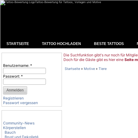
Tattoo-Bewertung für Tattoos, Vorlagen und Motive
STARTSEITE
TATTOO HOCHLADEN
BESTE TATTOOS
Die Suchfunktion gibt's nur noch für Mitglie
Benutzeranmeldung
Doch für die Gäste gibt es hier eine
Seite m
Benutzername:
*
Startseite
»
Motive
»
Tiere
Passwort:
*
Registrieren
Passwort vergessen
Tattoo-Kategorien
Community-News
Körperstellen
Bauch
Brust und Dekolleté