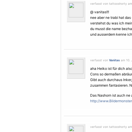
verfasst von tattooshorty am 
@ vanitas!!!
nee aber ne trabi hat das
verstehst du was ich mei
du musst die name bezhal
und ausserdem kenne ich 
verfasst von
Vanitas
am 10. J
aha Heiko ist für dich al
Cons so dermaßen abräumt
Gibt auch durchaus Inker,
zusammen fantasieren. Ne
Das Nashorn ist auch ne 
http://www.Bildermonste
verfasst von tattooshorty am 