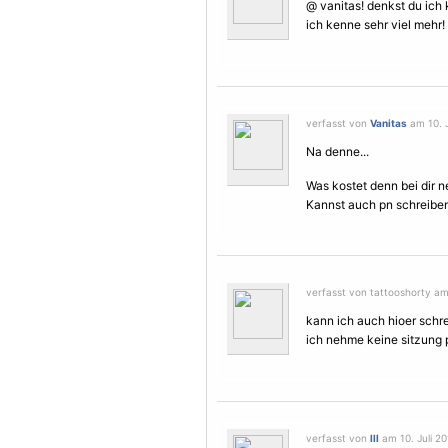
@ vanitas! denkst du ich
ich kenne sehr viel mehr! 
verfasst von
Vanitas
am 10. J
Na denne...
Was kostet denn bei dir 
Kannst auch pn schreibe
verfasst von tattooshorty am 
kann ich auch hioer schre
ich nehme keine sitzung 
verfasst von
lll
am 10. Juli 20