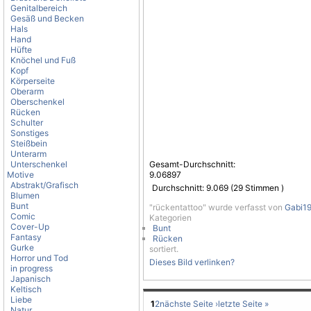
Genitalbereich
Gesäß und Becken
Hals
Hand
Hüfte
Knöchel und Fuß
Kopf
Körperseite
Oberarm
Oberschenkel
Rücken
Schulter
Sonstiges
Steißbein
Unterarm
Unterschenkel
Gesamt-Durchschnitt:
Motive
9.06897
Abstrakt/Grafisch
Durchschnitt:
9.069
(
29
Stimmen )
Blumen
Bunt
"rückentattoo" wurde verfasst von
Gabi1
Comic
Kategorien
Cover-Up
Bunt
Fantasy
Rücken
Gurke
sortiert.
Horror und Tod
Dieses Bild verlinken?
in progress
Japanisch
Keltisch
Liebe
1
2
nächste Seite ›
letzte Seite »
Natur