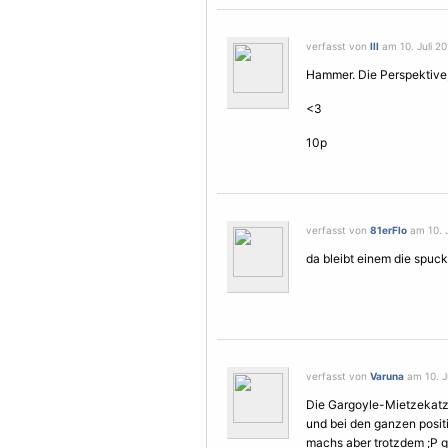
verfasst von
lll
am 10. Juli 20
Hammer. Die Perspektive,
<3
10p
verfasst von
81erFlo
am 10. J
da bleibt einem die spuc
verfasst von
Varuna
am 10. Ju
Die Gargoyle-Mietzekatzen
und bei den ganzen posit
machs aber trotzdem ;P 