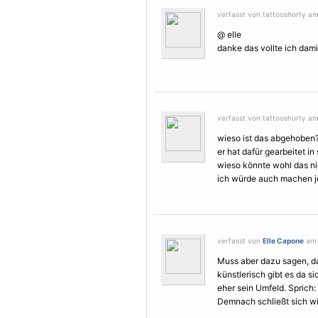
verfasst von tattooshorty am 
@ elle
danke das vollte ich damit
verfasst von tattooshorty am 
wieso ist das abgehoben
er hat dafür gearbeitet in
wieso könnte wohl das nic
ich würde auch machen j
verfasst von
Elle Capone
am 1
Muss aber dazu sagen, da
künstlerisch gibt es da si
eher sein Umfeld. Sprich:
Demnach schließt sich wie