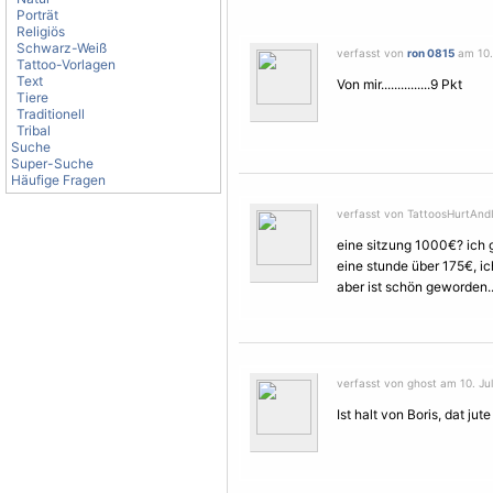
Porträt
Religiös
Schwarz-Weiß
verfasst von
ron 0815
am 10. 
Tattoo-Vorlagen
Text
Von mir...............9 Pkt
Tiere
Traditionell
Tribal
Suche
Super-Suche
Häufige Fragen
verfasst von TattoosHurtAndIL
eine sitzung 1000€? ich g
eine stunde über 175€, ich
aber ist schön geworden..
verfasst von ghost am 10. Jul
Ist halt von Boris, dat jute