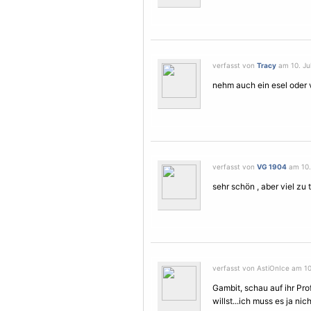
verfasst von
Tracy
am 10. Jul
nehm auch ein esel oder 
verfasst von
VG 1904
am 10. 
sehr schön , aber viel zu 
verfasst von AstiOnIce am 10.
Gambit, schau auf ihr Prof
willst...ich muss es ja nich