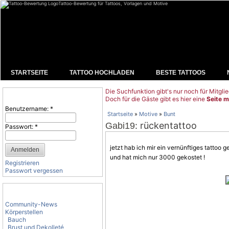
Tattoo-Bewertung für Tattoos, Vorlagen und Motive
STARTSEITE
TATTOO HOCHLADEN
BESTE TATTOOS
Die Suchfunktion gibt's nur noch für Mitglie
Benutzeranmeldung
Doch für die Gäste gibt es hier eine
Seite m
Benutzername:
*
Startseite
»
Motive
»
Bunt
: rückentattoo
Gabi19
Passwort:
*
jetzt hab ich mir ein vernünftiges tattoo 
und hat mich nur 3000 gekostet !
Registrieren
Passwort vergessen
Tattoo-Kategorien
Community-News
Körperstellen
Bauch
Brust und Dekolleté