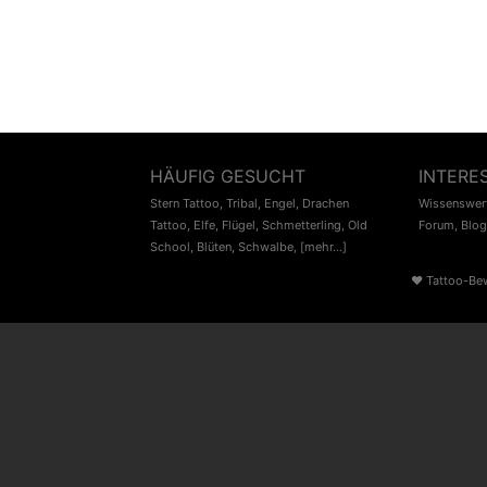
HÄUFIG GESUCHT
INTERE
Stern Tattoo
,
Tribal
,
Engel
,
Drachen
Wissenswert
Tattoo
,
Elfe
,
Flügel
,
Schmetterling
,
Old
Forum
,
Blog
School
,
Blüten
,
Schwalbe
,
[mehr...]
♥
Tattoo-Be