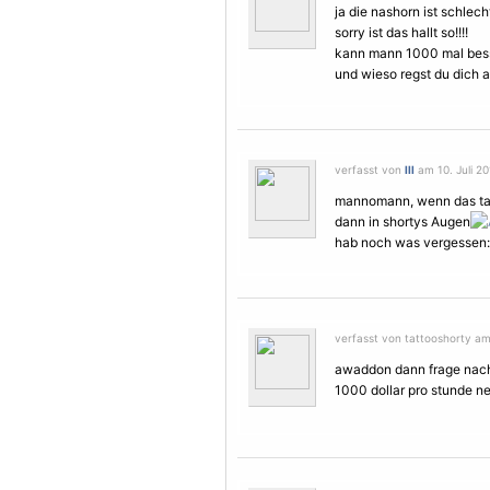
ja die nashorn ist schlecht
sorry ist das hallt so!!!!
kann mann 1000 mal bes
und wieso regst du dich a
verfasst von
lll
am 10. Juli 20
mannomann, wenn das tatt
dann in shortys Augen
hab noch was vergessen: !!!!!
verfasst von tattooshorty am 
awaddon dann frage nach 
1000 dollar pro stunde n