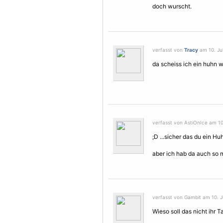
doch wurscht.
verfasst von
Tracy
am 10. Jul
da scheiss ich ein huhn w
verfasst von AstiOnIce am 10.
;D ...sicher das du ein Huh
aber ich hab da auch so me
verfasst von Gambit am 10. Ju
Wieso soll das nicht ihr T