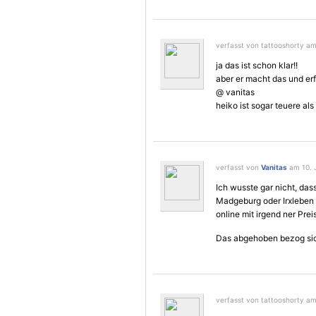
verfasst von tattooshorty am 
ja das ist schon klar!!
aber er macht das und erfo
@ vanitas
heiko ist sogar teuere als 
verfasst von
Vanitas
am 10. J
Ich wusste gar nicht, das
Madgeburg oder Irxleben b
online mit irgend ner Pre
Das abgehoben bezog sich
verfasst von tattooshorty am 