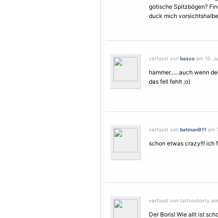
gotische Spitzbögen? Find
duck mich vorsichtshalbe
verfasst von
basco
am 10. Jul
hammer......auch wenn de
das fell fehlt ;o)
verfasst von
batman911
am 10
schon etwas crazy!!! ich f
verfasst von tattooshorty am 
Der Boris! Wie allt ist sch