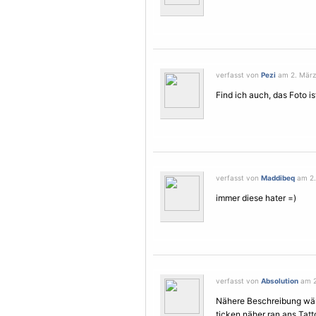
verfasst von
Pezi
am 2. März 
Find ich auch, das Foto is
verfasst von
Maddibeq
am 2.
immer diese hater =)
verfasst von
Absolution
am 2
Nähere Beschreibung wär 
ticken näher ran ans Tat