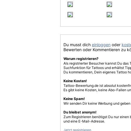
Du musst dich
einloggen
oder
koste
Bewerten oder Kommentieren zu k
Warum registrieren?
Als registrierter Besucher kannst Du das 
Suchfunktion für Tattoos und erhältst T
Du kommentieren, Dein eigenes Tattoo h
Keine Kosten!
Tattoo-Bewertung.de ist absolut kostenf
Es gibt keine Kosten, keine Abo-Fallen u
Keine Spam!
Wir senden Dir keine Werbung und geben D
Du bleibst anonym!
Zum Registrieren benötigst Du nur einen
und eine E-Mail-Adresse.
Jetzt registrieren