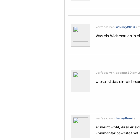
verfasst von
Whisky2013
am 
Was ein Widerspruch in e
verfasst von dadman69 am 2.
wieso ist das ein widersp
verfasst von
LennyRemi
am 2
er meint wohl, dass er si
kommentar bewertet hat...