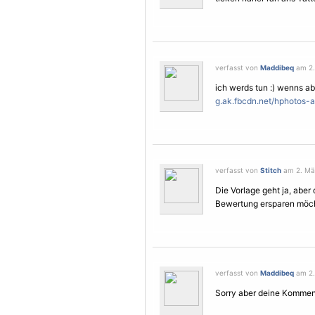
verfasst von
Maddibeq
am 2.
ich werds tun :) wenns abge
g.ak.fbcdn.net/hphotos-a
verfasst von
Stitch
am 2. Mär
Die
Vorlage
geht ja, aber 
Bewertung ersparen möc
verfasst von
Maddibeq
am 2.
Sorry aber deine Komment