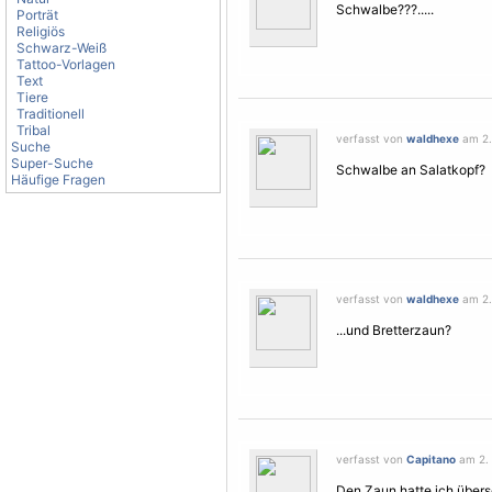
Schwalbe???.....
Porträt
Religiös
Schwarz-Weiß
Tattoo-Vorlagen
Text
Tiere
Traditionell
Tribal
verfasst von
waldhexe
am 2.
Suche
Super-Suche
Schwalbe an Salatkopf?
Häufige Fragen
verfasst von
waldhexe
am 2.
...und Bretterzaun?
verfasst von
Capitano
am 2. 
Den Zaun hatte ich überse