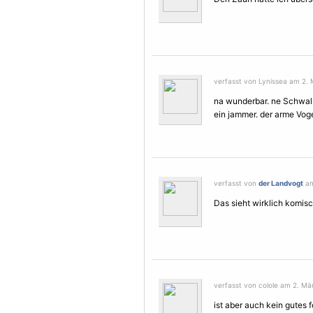
verfasst von Lynissea am 2. 
na wunderbar. ne Schwa
ein jammer. der arme
Vog
verfasst von
der Landvogt
am
Das sieht wirklich komisch
verfasst von colole am 2. Mär
ist aber auch kein gutes f