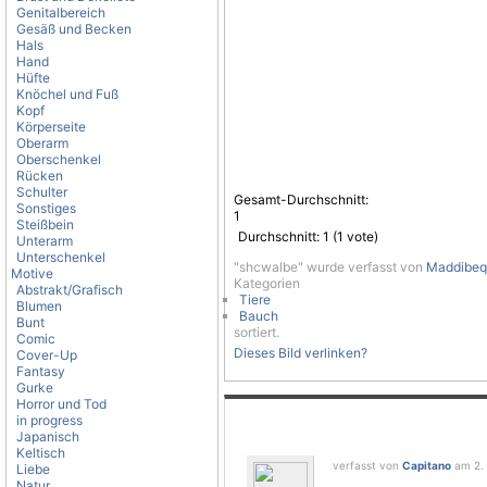
Genitalbereich
Gesäß und Becken
Hals
Hand
Hüfte
Knöchel und Fuß
Kopf
Körperseite
Oberarm
Oberschenkel
Rücken
Schulter
Gesamt-Durchschnitt:
Sonstiges
1
Steißbein
Durchschnitt:
1
(
1
vote)
Unterarm
Unterschenkel
"shcwalbe" wurde verfasst von
Maddibeq
Motive
Kategorien
Abstrakt/Grafisch
Tiere
Blumen
Bauch
Bunt
sortiert.
Comic
Dieses Bild verlinken?
Cover-Up
Fantasy
Gurke
Horror und Tod
in progress
Japanisch
Keltisch
verfasst von
Capitano
am 2. 
Liebe
Natur