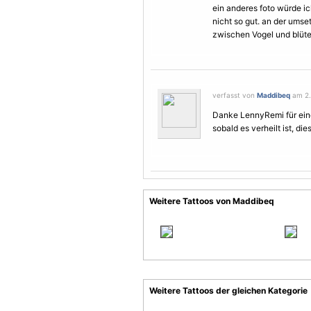
ein anderes foto würde ic
nicht so gut. an der umse
zwischen
Vogel
und blüte
verfasst von
Maddibeq
am 2.
Danke LennyRemi für eine
sobald es verheilt ist, die
Weitere Tattoos von Maddibeq
Weitere Tattoos der gleichen Kategorie