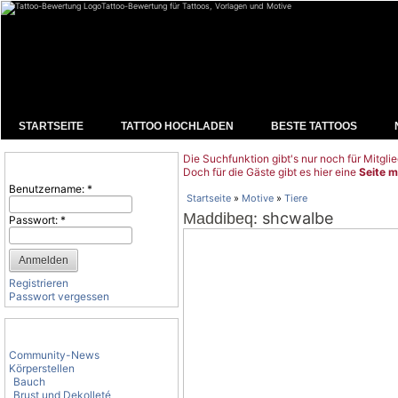
Tattoo-Bewertung für Tattoos, Vorlagen und Motive
STARTSEITE
TATTOO HOCHLADEN
BESTE TATTOOS
Die Suchfunktion gibt's nur noch für Mitglie
Benutzeranmeldung
Doch für die Gäste gibt es hier eine
Seite m
Benutzername:
*
Startseite
»
Motive
»
Tiere
: shcwalbe
Maddibeq
Passwort:
*
Registrieren
Passwort vergessen
Tattoo-Kategorien
Community-News
Körperstellen
Bauch
Brust und Dekolleté