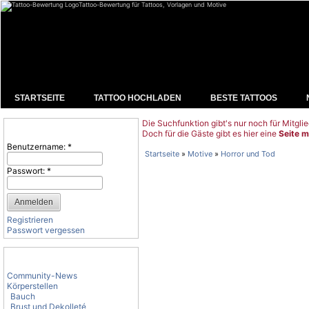
Tattoo-Bewertung für Tattoos, Vorlagen und Motive
STARTSEITE
TATTOO HOCHLADEN
BESTE TATTOOS
Die Suchfunktion gibt's nur noch für Mitglie
Benutzeranmeldung
Doch für die Gäste gibt es hier eine
Seite m
Benutzername:
*
Startseite
»
Motive
»
Horror und Tod
Passwort:
*
Registrieren
Passwort vergessen
Tattoo-Kategorien
Community-News
Körperstellen
Bauch
Brust und Dekolleté