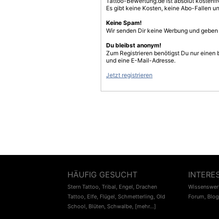
Tattoo-Bewertung.de ist absolut kostenf
Es gibt keine Kosten, keine Abo-Fallen u
Keine Spam!
Wir senden Dir keine Werbung und geben D
Du bleibst anonym!
Zum Registrieren benötigst Du nur einen
und eine E-Mail-Adresse.
Jetzt registrieren
HÄUFIG GESUCHT
INTERE
Stern Tattoo
,
Tribal
,
Engel
,
Drachen
Wissenswert
Tattoo
,
Elfe
,
Flügel
,
Schmetterling
,
Old
Forum
,
Blog
School
,
Blüten
,
Schwalbe
,
[mehr...]