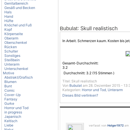
Genitalbereich
Gesäß und Becken
Hals
Hand
Hüfte
Knöchel und Fuß
: Skull realistisch
Bubulat
Kopf
Körperseite
Oberarm
In Arbeit.
Schmerzen
kaum. Kosten bis jet
Oberschenkel
Rücken
Schulter
Sonstiges
Steißbein
Gesamt-Durchschnitt:
Unterarm
3.2
Unterschenkel
Motive
Durchschnitt:
3.2
(
15
Stimmen )
Abstrakt/Grafisch
Titel: Skull realistisch
Blumen
Von
Bubulat
am 28. Dezember 2015 - 13:
Bunt
Kategorien:
Horror und Tod
,
Unterarm
Comic
Cover-Up
Dieses Bild verlinken?
Fantasy
Gurke
Horror und Tod
in progress
Japanisch
Keltisch
Liebe
verfasst von
Holger1972
am 2
Natur