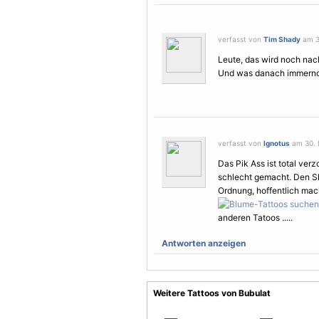
verfasst von
Tim Shady
am 3
Leute, das wird noch na
Und was danach immernoc
verfasst von
Ignotus
am 30. 
Das Pik Ass ist total verz
schlecht gemacht. Den S
Ordnung, hoffentlich ma
anderen
Tatoos
.....
Antworten anzeigen
Weitere Tattoos von Bubulat