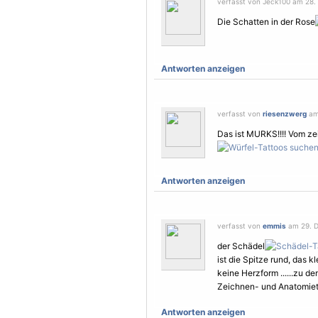
verfasst von Jeck100 am 28.
Die Schatten in der Rose
Antworten anzeigen
verfasst von
riesenzwerg
am 
Das ist MURKS!!!! Vom ze
Antworten anzeigen
verfasst von
emmis
am 29. D
der Schädel
ist die Spitze rund, das k
keine Herzform ......zu d
Zeichnen- und Anatomieta
Antworten anzeigen