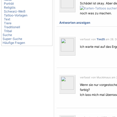
Schädel ist okay. Aber di
Porträt
Religiös
Schwarz-Weiß
noch was zu machen.
Tattoo-Vorlagen
Text
Antworten anzeigen
Tiere
Traditionell
Tribal
Suche
Super-Suche
verfasst von
Tim25
am 28. D
Häufige Fragen
Ich warte mal auf das Er
verfasst von Muckimaus am 2
Wenn sie nur vorgestoche
farbig?
Ich lass mich mal überra