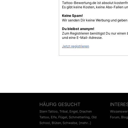
Tattoo-Bewertung.de ist absolut kostenf
Es gibt keine Kosten, keine Abo-Fallen u
Keine Spam!
Wir senden Dir keine Werbung und geben D
Du bleibst anonym!
Zum Registrieren benötigst Du nur einen
und eine E-Mail-Adresse.
Jetzt registrieren
HÄUFIG GESUCHT
INTERE
Stern Tattoo
,
Tribal
,
Engel
,
Drachen
Wissenswert
Tattoo
,
Elfe
,
Flügel
,
Schmetterling
,
Old
Forum
,
Blog
School
,
Blüten
,
Schwalbe
,
[mehr...]