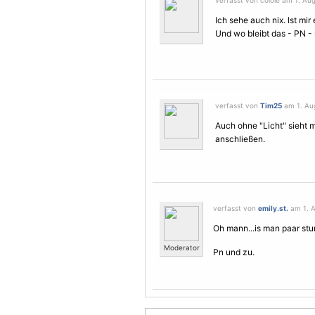
verfasst von colole am 1. Aug
Ich sehe auch nix. Ist mi
Und wo bleibt das - PN - 
verfasst von
Tim25
am 1. Aug
Auch ohne "Licht" sieht ma
anschließen.
verfasst von
emily.st.
am 1. A
Oh mann...is man paar stu
Moderator
Pn und zu.