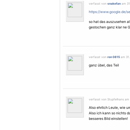
verfasst von
snakefan
am 31.
https://www.google.de/
so hat das auszusehen all
gestochen ganz klar ne 
verfasst von
ron 0815
am 31. 
ganz übel, das Teil
verfasst von Stupfelhans am 
Also ehrlich Leute, wie u
Also ich kann so nichts da
besseres Bild einstellen!