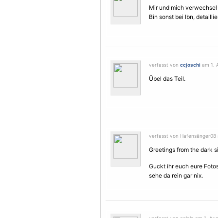
Mir und mich verwechsel i
Bin sonst bei Ibn, detaill
verfasst von
ccjoschi
am 1. A
Übel das Teil.
verfasst von Hafensänger08 
Greetings from the dark s
Guckt ihr euch eure Foto
sehe da rein gar nix.