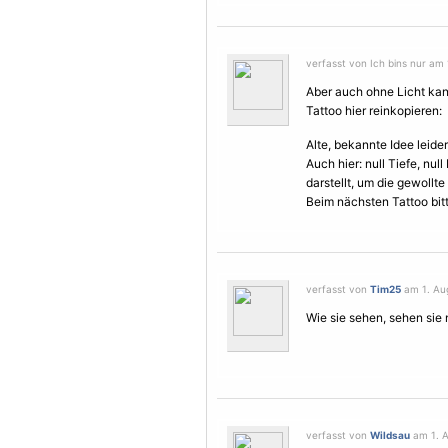
verfasst von Ich bins nur am 
Aber auch ohne Licht ka
Tattoo hier reinkopieren:
Alte, bekannte Idee leide
Auch hier: null Tiefe, nul
darstellt, um die gewollt
Beim nächsten Tattoo bit
verfasst von
Tim25
am 1. Aug
Wie sie sehen, sehen sie n
verfasst von
Wildsau
am 1. A