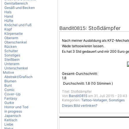
Genitalbereich
Gesäß und Becken
Hals
Hand
Hüfte
Knöchel und Fuß
: Stoßdämpfer
Bandit0815
Kopf
Körperseite
Oberarm
Nach meiner Ausbildung als KFZ-Mechatro
Oberschenkel
Wade tattoowieren lassen.
Rücken
Schulter
Es hat 3 Std gedauert und mir 200 Euro g
Sonstiges
Steißbein
Unterarm
Unterschenkel
Motive
Gesamt-Durchschnitt:
Abstrakt/Grafisch
1.8
Blumen
Durchschnitt:
1.8
(
10
Stimmen )
Bunt
Comic
Titel: Stoßdämpfer
Cover-Up
Von
Bandit0815
am 31. Juli 2015 - 23:43
Fantasy
Kategorien:
Tattoo-Vorlagen
,
Sonstiges
Gurke
Dieses Bild verlinken?
Horror und Tod
in progress
Japanisch
Keltisch
Liebe
Natur