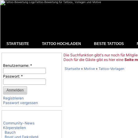
Tattoo-Bewertung für Tattoos, Vorlagen und Motive
STARTSEITE
TATTOO HOCHLADEN
BESTE TATTOOS
Die Suchfunktion gibt's nur noch für Mitglie
Benutzeranmeldung
Doch für die Gäste gibt es hier eine
Seite m
Benutzername:
*
Startseite
»
Motive
»
Tattoo-Vorlagen
Passwort:
*
Registrieren
Passwort vergessen
Tattoo-Kategorien
Community-News
Körperstellen
Bauch
Brust und Dekolleté