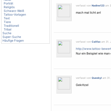
Porträt
verfasst von
Nadine123
am 31
Religiös
Schwarz-Weiß
mach mal licht an!
Tattoo-Vorlagen
Text
Tiere
Traditionell
Tribal
Suche
Super-Suche
Häufige Fragen
verfasst von
Califax
am 31. J
http://www.tattoo-bewer
Nur ein Beispiel wie man 
verfasst von
Queekyl
am 31. 
Gekritzel