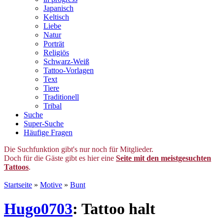
Japanisch
Keltisch
Liebe
Natur
Porträt
Religiös
Schwarz-Weiß
Tattoo-Vorlagen
Text
Tiere
Traditionell
Tribal
Suche
Super-Suche
Häufige Fragen
Die Suchfunktion gibt's nur noch für Mitglieder.
Doch für die Gäste gibt es hier eine
Seite mit den meistgesuchten
Tattoos
.
Startseite
»
Motive
»
Bunt
Hugo0703
: Tattoo halt