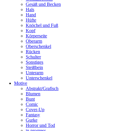
Gesäß und Becken
Hals
Hand
Hüfte
Knöchel und Fuß
Kopf
Körperseite
Oberarm
Oberschenkel
Rücken
Schulter
Sonstiges
Steißbein
Unterarm
Unterschenkel
Motive
Abstrakt/Grafisch
Blumen
Bunt
Comic
Cover-Up
Fantasy
Gurke
Horror und Tod
in progress