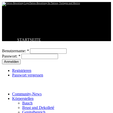
Tattoo-Bewertung für Tattoos, Vorlagen und Motive
STARTSEITE
Benutzeranmeldung
TATTOO HOCHLADEN
BESTE TATTOOS
Benutzername:
*
NEUESTE TATTOOS
Passwort:
*
KOMMENTARE
FORUM
HILFE
Registrieren
Passwort vergessen
Tattoo-Kategorien
Community-News
Körperstellen
Bauch
Brust und Dekolleté
Genitalbereich