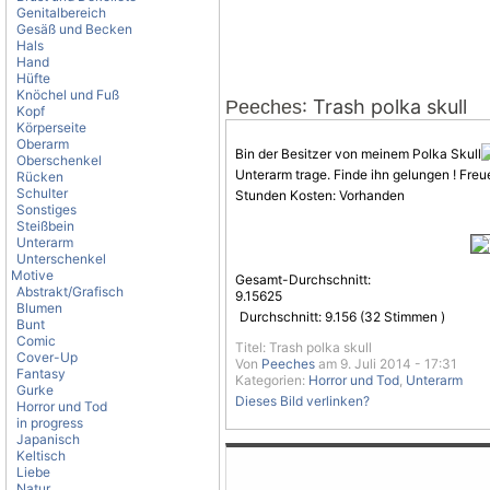
Genitalbereich
Gesäß und Becken
Hals
Hand
Hüfte
Knöchel und Fuß
: Trash polka skull
Peeches
Kopf
Körperseite
Oberarm
Bin der Besitzer von meinem Polka Skull
Oberschenkel
Unterarm trage. Finde ihn gelungen ! Freu
Rücken
Schulter
Stunden Kosten: Vorhanden
Sonstiges
Steißbein
Unterarm
Unterschenkel
Motive
Gesamt-Durchschnitt:
Abstrakt/Grafisch
9.15625
Blumen
Durchschnitt:
9.156
(
32
Stimmen )
Bunt
Comic
Titel: Trash polka skull
Cover-Up
Von
Peeches
am 9. Juli 2014 - 17:31
Fantasy
Kategorien:
Horror und Tod
,
Unterarm
Gurke
Dieses Bild verlinken?
Horror und Tod
in progress
Japanisch
Keltisch
Liebe
Natur