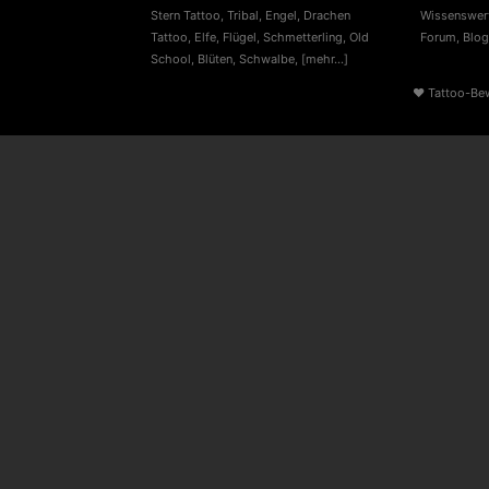
Stern Tattoo
,
Tribal
,
Engel
,
Drachen
Wissenswert
Tattoo
,
Elfe
,
Flügel
,
Schmetterling
,
Old
Forum
,
Blog
School
,
Blüten
,
Schwalbe
,
[mehr...]
♥
Tattoo-Be