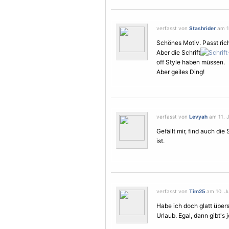
verfasst von
Stashrider
am 11
Schönes
Motiv
. Passt ri
Aber die Schrift
off Style haben müssen.
Aber geiles Ding!
verfasst von
Levyah
am 11. J
Gefällt mir, find auch die 
ist.
verfasst von
Tim25
am 10. Ju
Habe ich doch glatt übe
Urlaub. Egal, dann gibt's j