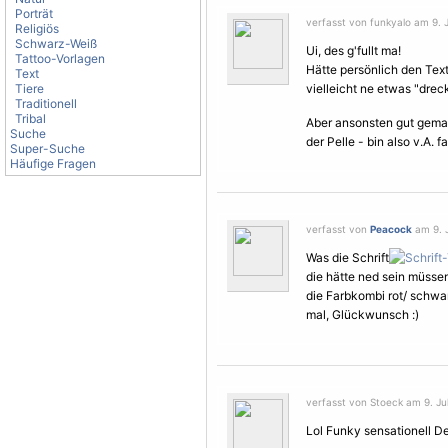
Porträt
verfasst von funkyalo am 9. J
Religiös
Schwarz-Weiß
Ui, des g'fullt ma!
Tattoo-Vorlagen
Hätte persönlich den Te
Text
Tiere
vielleicht ne etwas "dreck
Traditionell
Tribal
Aber ansonsten gut gemac
Suche
der Pelle - bin also v.A.
Super-Suche
Häufige Fragen
verfasst von
Peacock
am 9. J
Was die Schrift
die hätte ned sein müss
die Farbkombi rot/ schwar
mal, Glückwunsch :)
verfasst von Stoeck am 9. Jul
Lol Funky sensationell De