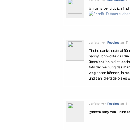
verfasst von
Peacemaker
am 
bin ganz bei bibi. ich find
verfasst von
Peeches
am 11. 
Thehe danke erstmal für 
happy. Ich wollte das die 
übersichtlich bleibt, desh
tats der meinung das man 
weglassen können, in mein
und zähl die tage bis es 
verfasst von
Peeches
am 11. 
@bibea toby von Think ta