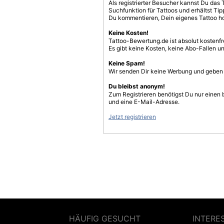
Als registrierter Besucher kannst Du das 
Suchfunktion für Tattoos und erhältst T
Du kommentieren, Dein eigenes Tattoo h
Keine Kosten!
Tattoo-Bewertung.de ist absolut kostenf
Es gibt keine Kosten, keine Abo-Fallen u
Keine Spam!
Wir senden Dir keine Werbung und geben D
Du bleibst anonym!
Zum Registrieren benötigst Du nur einen
und eine E-Mail-Adresse.
Jetzt registrieren
HÄUFIG GESUCHT
INTERE