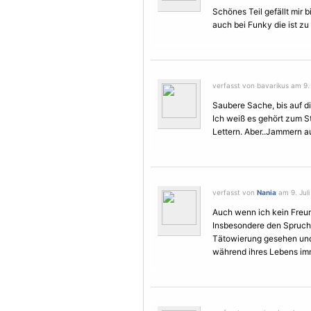
Schönes Teil gefällt mir bi
auch bei Funky die ist zu
verfasst von bavarikus am 9. 
Saubere Sache, bis auf di
Ich weiß es gehört zum St
Lettern. Aber..Jammern a
verfasst von
Nania
am 9. Juli
Auch wenn ich kein Freund
Insbesondere den Spruch s
Tätowierung
gesehen und
während ihres Lebens im