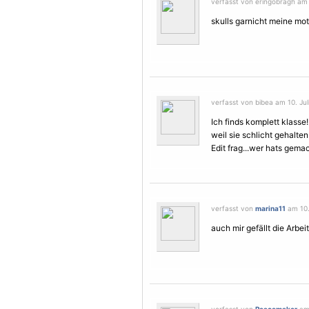
verfasst von eringobragh am 9
skulls garnicht meine moti
verfasst von bibea am 10. Jul
Ich finds komplett klasse!
weil sie schlicht gehalte
Edit frag...wer hats gemac
verfasst von
marina11
am 10. 
auch mir gefällt die Arbeit 