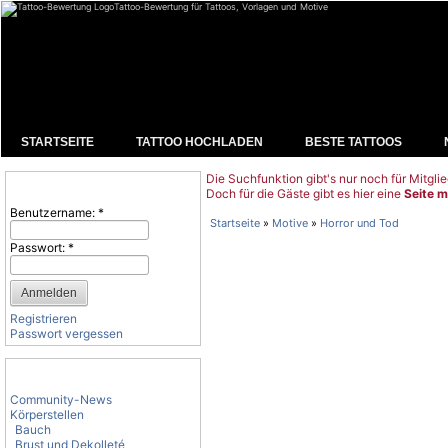
Tattoo-Bewertung für Tattoos, Vorlagen und Motive
STARTSEITE
TATTOO HOCHLADEN
BESTE TATTOOS
Die Suchfunktion gibt's nur noch für Mitglie
Benutzeranmeldung
Doch für die Gäste gibt es hier eine
Seite m
Benutzername:
*
Startseite
»
Motive
»
Horror und Tod
Passwort:
*
Registrieren
Passwort vergessen
Tattoo-Kategorien
Community-News
Körperstellen
Bauch
Brust und Dekolleté