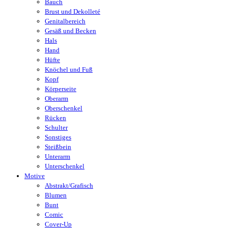
Bauch
Brust und Dekolleté
Genitalbereich
Gesäß und Becken
Hals
Hand
Hüfte
Knöchel und Fuß
Kopf
Körperseite
Oberarm
Oberschenkel
Rücken
Schulter
Sonstiges
Steißbein
Unterarm
Unterschenkel
Motive
Abstrakt/Grafisch
Blumen
Bunt
Comic
Cover-Up