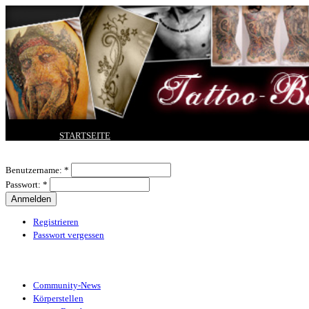
Tattoo-Bewertung für Tattoos, Vorlagen und Motive
STARTSEITE
TATTOO HOCHLADEN
Benutzeranmeldung
BESTE TATTOOS
Benutzername:
*
NEUESTE TATTOOS
Passwort:
*
KOMMENTARE
FORUM
HILFE
Registrieren
Passwort vergessen
Tattoo-Kategorien
Community-News
Körperstellen