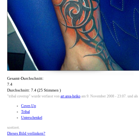
Gesamt-Durchschnitt:
7.4
Durchschnitt:
7.4
(
25
Stimmen )
"tribal coverup" wurde verfasst von
art area-heiko
am 9. November 2008 - 23:07. und als T
Cover-Up
Tribal
Unterschenkel
sortiert.
Dieses Bild verlinken?