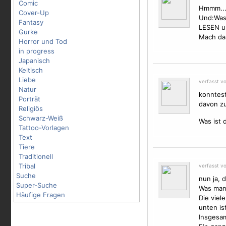
Comic
Hmmm...s
Cover-Up
Und:Was,
Fantasy
LESEN u
Gurke
Mach das
Horror und Tod
in progress
Japanisch
Keltisch
Liebe
verfasst v
Natur
konntest
Porträt
davon zu
Religiös
Schwarz-Weiß
Was ist 
Tattoo-Vorlagen
Text
Tiere
Traditionell
Tribal
verfasst v
Suche
nun ja, 
Super-Suche
Was man 
Häufige Fragen
Die viel
unten is
Insgesam