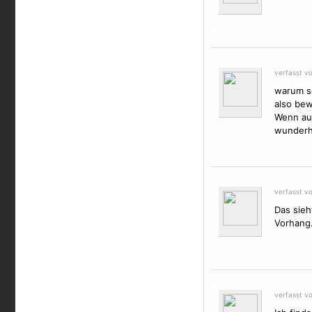
verfasst v
warum so
also bew
Wenn aus
wunderhü
verfasst v
Das sieh
Vorhang.
verfasst v