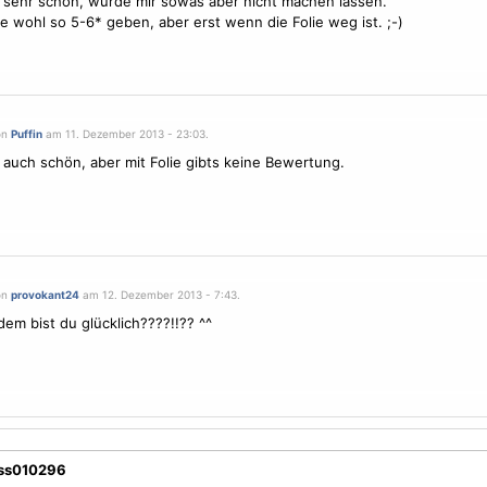
s sehr schön, würde mir sowas aber nicht machen lassen.
e wohl so 5-6* geben, aber erst wenn die Folie weg ist. ;-)
on
Puffin
am 11. Dezember 2013 - 23:03.
s auch schön, aber mit Folie gibts keine Bewertung.
on
provokant24
am 12. Dezember 2013 - 7:43.
dem bist du glücklich????!!?? ^^
ess010296