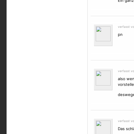
Ein ganz
verfasst v
pn
verfasst v
also wen
vorstell
deswegen
verfasst v
Das schla