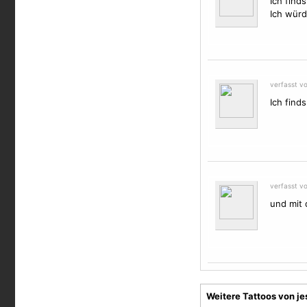
Ich find
Ich würd
verfasst v
Ich find
verfasst v
und mit 
Weitere Tattoos von j