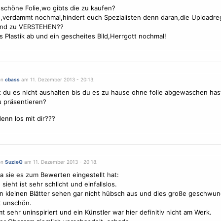
chöne Folie,wo gibts die zu kaufen?
verdammt nochmal,hindert euch Spezialisten denn daran,die Uploadreg
nd zu VERSTEHEN??
 Plastik ab und ein gescheites Bild,Herrgott nochmal!
on
cbass
am 11. Dezember 2013 - 20:13.
 du es nicht aushalten bis du es zu hause ohne folie abgewaschen hast
 präsentieren?
denn los mit dir???
on
SuzieQ
am 11. Dezember 2013 - 20:18.
da sie es zum Bewerten eingestellt hat:
sieht ist sehr schlicht und einfallslos.
en kleinen Blätter sehen gar nicht hübsch aus und dies große geschwu
t unschön.
t sehr uninspiriert und ein Künstler war hier definitiv nicht am Werk.