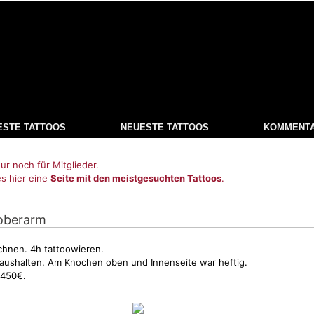
ESTE TATTOOS
NEUESTE TATTOOS
KOMMENT
ur noch für Mitglieder.
es hier eine
Seite mit den meistgesuchten Tattoos
.
l oberarm
chnen. 4h tattoowieren.
aushalten. Am Knochen oben und Innenseite war heftig.
 450€.