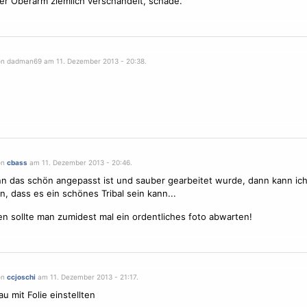
er Oberarm ziemlich verschandelt, schade.
on dadman69 am 11. Dezember 2013 - 20:38.
on
cbass
am 11. Dezember 2013 - 20:46.
n das schön angepasst ist und sauber gearbeitet wurde, dann kann ich 
en, dass es ein schönes
Tribal
sein kann...
 sollte man zumidest mal ein ordentliches foto abwarten!
on
ccjoschi
am 11. Dezember 2013 - 21:17.
u mit Folie einstellten