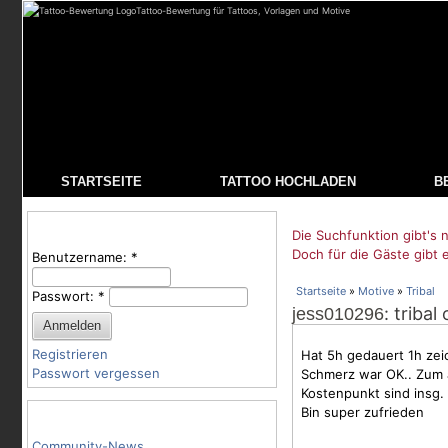
Tattoo-Bewertung für Tattoos, Vorlagen und Motive
STARTSEITE
TATTOO HOCHLADEN
B
Benutzeranmeldung
Die Suchfunktion gibt's n
Doch für die Gäste gibt 
Benutzername:
*
Startseite
»
Motive
»
Tribal
Passwort:
*
: triba
jess010296
Registrieren
Hat 5h gedauert 1h zei
Passwort vergessen
Schmerz war OK.. Zum 
Kostenpunkt sind insg.
Bin super zufrieden
Tattoo-Kategorien
Community-News