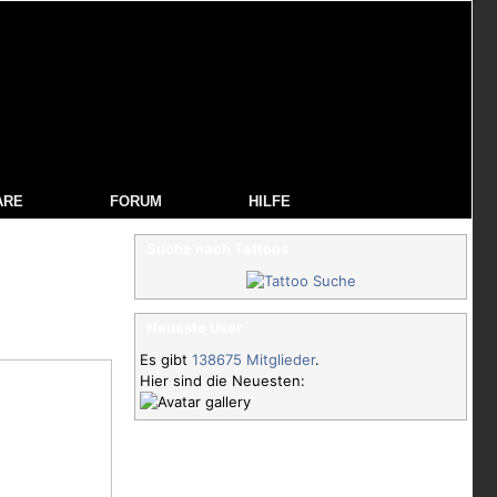
ARE
FORUM
HILFE
Suche nach Tattoos
Neueste User
Es gibt
138675 Mitglieder
.
Hier sind die Neuesten: