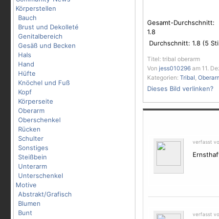
Körperstellen
Bauch
Gesamt-Durchschnitt:
Brust und Dekolleté
1.8
Genitalbereich
Durchschnitt:
1.8
(
5
St
Gesäß und Becken
Hals
Titel: tribal oberarm
Hand
Von
jess010296
am 11. De
Hüfte
Kategorien:
Tribal
,
Oberar
Knöchel und Fuß
Dieses Bild verlinken?
Kopf
Körperseite
Oberarm
Oberschenkel
Rücken
Schulter
verfasst v
Sonstiges
Ernsthaf
Steißbein
Unterarm
Unterschenkel
Motive
Abstrakt/Grafisch
Blumen
Bunt
verfasst v