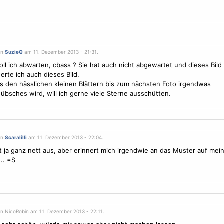
on
SuzieQ
am 11. Dezember 2013 - 21:31.
ll ich abwarten, cbass ? Sie hat auch nicht abgewartet und dieses Bild 
erte ich auch dieses Bild.
 den hässlichen kleinen Blättern bis zum nächsten Foto irgendwas
bsches wird, will ich gerne viele
Sterne
ausschütten.
on
Scaralilli
am 11. Dezember 2013 - 22:04.
t ja ganz nett aus, aber erinnert mich irgendwie an das Muster auf me
.. =S
on NicoRobin am 11. Dezember 2013 - 22:11.