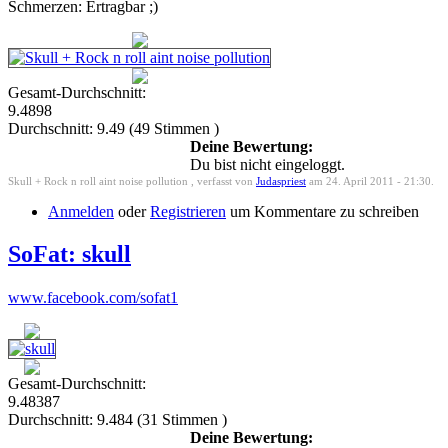
Schmerzen: Ertragbar ;)
Gesamt-Durchschnitt:
9.4898
Durchschnitt:
9.49
(
49
Stimmen )
Deine Bewertung:
Du bist nicht eingeloggt.
Skull + Rock n roll aint noise pollution , verfasst von
Judaspriest
am 24. April 2011 - 21:30.
Anmelden
oder
Registrieren
um Kommentare zu schreiben
SoFat: skull
www.facebook.com/sofat1
Gesamt-Durchschnitt:
9.48387
Durchschnitt:
9.484
(
31
Stimmen )
Deine Bewertung: