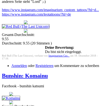
anderen Seite steht "Lord" ;-)
https://www.instagram.com/imaginarium_custom_tattoos/?hl=d...
https://www.instagram.com/leotattoons/?hl=de
Gesamt-Durchschnitt:
9.55
Durchschnitt:
9.55
(
20
Stimmen )
Deine Bewertung:
Du bist nicht eingeloggt.
Red Bull (The Last Unicorn), verfasst von
Imaginarium Cus...
am 18. Dezember 2018 -
17:16.
Anmelden
oder
Registrieren
um Kommentare zu schreiben
Bunshin: Komainu
Facebook - bunshin katsumi