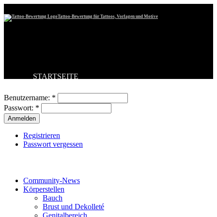
Tattoo-Bewertung für Tattoos, Vorlagen und Motive
STARTSEITE
Benutzeranmeldung
TATTOO HOCHLADEN
BESTE TATTOOS
Benutzername:
*
NEUESTE TATTOOS
Passwort:
*
KOMMENTARE
FORUM
HILFE
Registrieren
Passwort vergessen
Tattoo-Kategorien
Community-News
Körperstellen
Bauch
Brust und Dekolleté
Genitalbereich