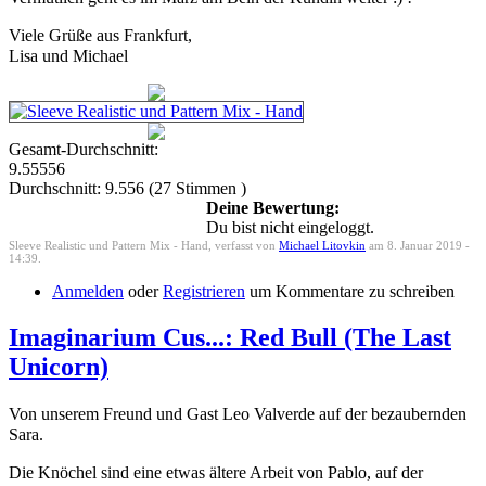
Viele Grüße aus Frankfurt,
Lisa und Michael
Gesamt-Durchschnitt:
9.55556
Durchschnitt:
9.556
(
27
Stimmen )
Deine Bewertung:
Du bist nicht eingeloggt.
Sleeve Realistic und Pattern Mix - Hand, verfasst von
Michael Litovkin
am 8. Januar 2019 -
14:39.
Anmelden
oder
Registrieren
um Kommentare zu schreiben
Imaginarium Cus...: Red Bull (The Last
Unicorn)
Von unserem Freund und Gast Leo Valverde auf der bezaubernden
Sara.
Die Knöchel sind eine etwas ältere Arbeit von Pablo, auf der