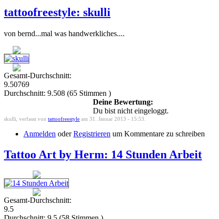
tattoofreestyle: skulli
von bernd...mal was handwerkliches....
Gesamt-Durchschnitt:
9.50769
Durchschnitt:
9.508
(
65
Stimmen )
Deine Bewertung:
Du bist nicht eingeloggt.
skulli, verfasst von
tattoofreestyle
am 31. Januar 2013 - 15:53.
Anmelden
oder
Registrieren
um Kommentare zu schreiben
Tattoo Art by Herm: 14 Stunden Arbeit
Gesamt-Durchschnitt:
9.5
Durchschnitt:
9.5
(
58
Stimmen )