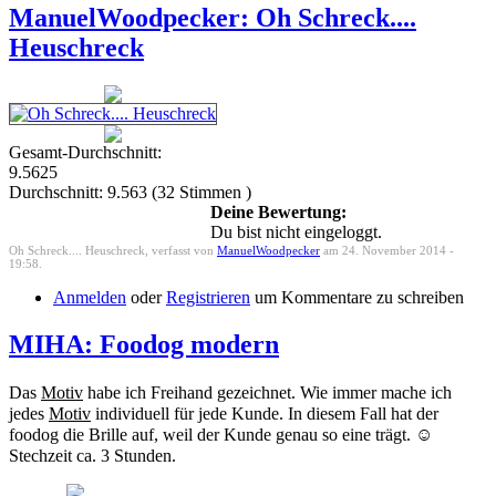
ManuelWoodpecker: Oh Schreck....
Heuschreck
Gesamt-Durchschnitt:
9.5625
Durchschnitt:
9.563
(
32
Stimmen )
Deine Bewertung:
Du bist nicht eingeloggt.
Oh Schreck.... Heuschreck, verfasst von
ManuelWoodpecker
am 24. November 2014 -
19:58.
Anmelden
oder
Registrieren
um Kommentare zu schreiben
MIHA: Foodog modern
Das
Motiv
habe ich Freihand gezeichnet. Wie immer mache ich
jedes
Motiv
individuell für jede Kunde. In diesem Fall hat der
foodog die Brille auf, weil der Kunde genau so eine trägt. ☺
Stechzeit ca. 3 Stunden.