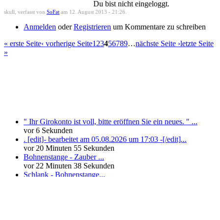
Du bist nicht eingeloggt.
skull, verfasst von
SoFat
am 12. August 2013 - 21:26.
Anmelden
oder
Registrieren
um Kommentare zu schreiben
« erste Seite
‹ vorherige Seite
1
2
3
4
5
6
7
8
9
…
nächste Seite ›
letzte Seite
»
Neueste Kommentare
" Ihr Girokonto ist voll, bitte eröffnen Sie ein neues. " ...
vor 6 Sekunden
. [edit]- bearbeitet am 05.08.2026 um 17:03 -[/edit]...
vor 20 Minuten 55 Sekunden
Bohnenstange - Zauber ...
vor 22 Minuten 38 Sekunden
Schlank - Bohnenstange...
vor 9 Stunden 45 Minuten
mehr
»
Neueste User