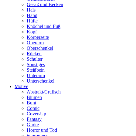
Gesäß und Becken
Hals
Hand
Hüfte
Knöchel und Fuß
Kopf
Körperseite
Oberarm
Oberschenkel
Rücken
Schulter
Sonstiges
Steißbein
Unterarm
Unterschenkel
Motive
Abstrakt/Grafisch
Blumen
Bunt
Comic
Cover-Up
Fantasy
Gurke
Horror und Tod
in progress