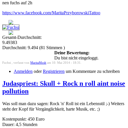
nen fuchs auf 2h
https://www.facebook.com/MaritaPrzyborowskiTattoo
Gesamt-Durchschnitt:
9.49383
Durchschnitt:
9.494
(
81
Stimmen )
Deine Bewertung:
Du bist nicht eingeloggt.
Fuchsi , verfasst von
MaritaMosh
am 10. Mai 2014 - 18:31.
Anmelden
oder
Registrieren
um Kommentare zu schreiben
Judaspriest: Skull + Rock n roll aint noise
pollution
Was soll man dazu sagen: Rock 'n' Roll ist ein Lebensstil ;-) Weiters
steht der Kopf für Vergänglichkeit, harte Musik, etc. ;)
Kostenpunkt: 450 Euro
Dauer: 4,5 Stunden