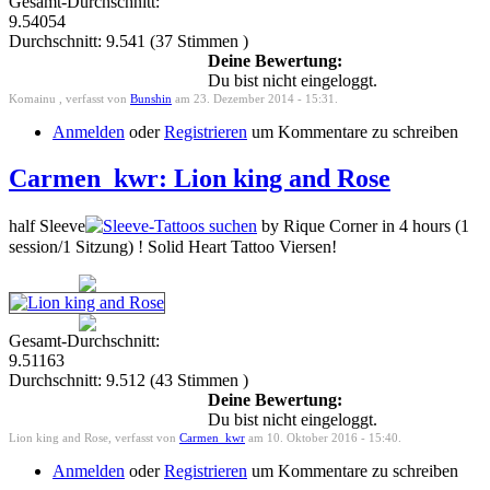
Gesamt-Durchschnitt:
9.54054
Durchschnitt:
9.541
(
37
Stimmen )
Deine Bewertung:
Du bist nicht eingeloggt.
Komainu , verfasst von
Bunshin
am 23. Dezember 2014 - 15:31.
Anmelden
oder
Registrieren
um Kommentare zu schreiben
Carmen_kwr: Lion king and Rose
half Sleeve
by Rique Corner in 4 hours (1
session/1 Sitzung) ! Solid Heart Tattoo Viersen!
Gesamt-Durchschnitt:
9.51163
Durchschnitt:
9.512
(
43
Stimmen )
Deine Bewertung:
Du bist nicht eingeloggt.
Lion king and Rose, verfasst von
Carmen_kwr
am 10. Oktober 2016 - 15:40.
Anmelden
oder
Registrieren
um Kommentare zu schreiben