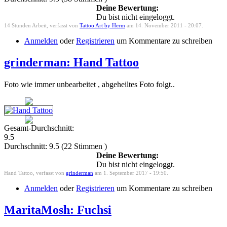
Deine Bewertung:
Du bist nicht eingeloggt.
14 Stunden Arbeit, verfasst von
Tattoo Art by Herm
am 14. November 2011 - 20:07.
Anmelden
oder
Registrieren
um Kommentare zu schreiben
grinderman: Hand Tattoo
Foto wie immer unbearbeitet , abgeheiltes Foto folgt..
Gesamt-Durchschnitt:
9.5
Durchschnitt:
9.5
(
22
Stimmen )
Deine Bewertung:
Du bist nicht eingeloggt.
Hand Tattoo, verfasst von
grinderman
am 1. September 2017 - 19:50.
Anmelden
oder
Registrieren
um Kommentare zu schreiben
MaritaMosh: Fuchsi