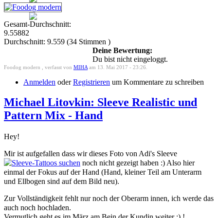
Gesamt-Durchschnitt:
9.55882
Durchschnitt:
9.559
(
34
Stimmen )
Deine Bewertung:
Du bist nicht eingeloggt.
Foodog modern , verfasst von
MIHA
am 13. Mai 2017 - 23:26.
Anmelden
oder
Registrieren
um Kommentare zu schreiben
Michael Litovkin: Sleeve Realistic und
Pattern Mix - Hand
Hey!
Mir ist aufgefallen dass wir dieses Foto von Adi's Sleeve
noch nicht gezeigt haben :) Also hier
einmal der Fokus auf der Hand (Hand, kleiner Teil am Unterarm
und Ellbogen sind auf dem Bild neu).
Zur Vollständigkeit fehlt nur noch der Oberarm innen, ich werde das
auch noch hochladen.
Vermutlich geht es im März am Bein der Kundin weiter :) !