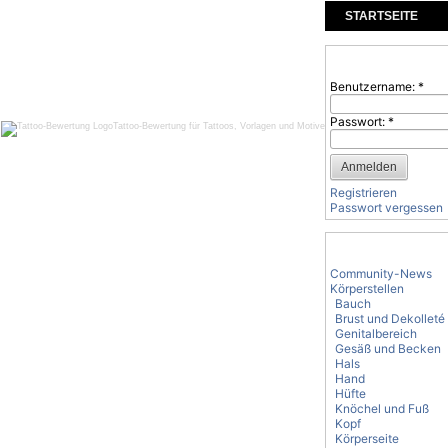
STARTSEITE
KOMMENTARE
Benutzeranmeld
Benutzername:
*
Passwort:
*
Tattoo-Bewertung für Tattoos, Vorlagen und Motive
Registrieren
Passwort vergessen
Tattoo-Kategorie
Community-News
Körperstellen
Bauch
Brust und Dekolleté
Genitalbereich
Gesäß und Becken
Hals
Hand
Hüfte
Knöchel und Fuß
Kopf
Körperseite