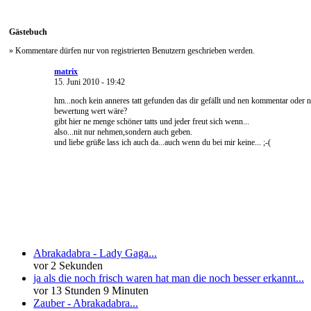
Gästebuch
» Kommentare dürfen nur von registrierten Benutzern geschrieben werden.
matrix
15. Juni 2010 - 19:42
hm...noch kein anneres tatt gefunden das dir gefällt und nen kommentar oder 
bewertung wert wäre?
gibt hier ne menge schöner tatts und jeder freut sich wenn...
also...nit nur nehmen,sondern auch geben.
und liebe grüße lass ich auch da...auch wenn du bei mir keine... ;-(
Neueste Kommentare
Abrakadabra - Lady Gaga...
vor 2 Sekunden
ja als die noch frisch waren hat man die noch besser erkannt...
vor 13 Stunden 9 Minuten
Zauber - Abrakadabra...