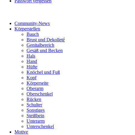
Passwort vergessen
Tattoo-Kategorien
Community-News
Körperstellen
Bauch
Brust und Dekolleté
Genitalbereich
Gesäß und Becken
Hals
Hand
Hüfte
Knöchel und Fuß
Kopf
Körperseite
Oberarm
Oberschenkel
Rücken
Schulter
Sonstiges
Steißbein
Unterarm
Unterschenkel
Motive