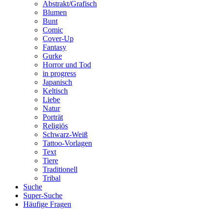
Abstrakt/Grafisch
Blumen
Bunt
Comic
Cover-Up
Fantasy
Gurke
Horror und Tod
in progress
Japanisch
Keltisch
Liebe
Natur
Porträt
Religiös
Schwarz-Weiß
Tattoo-Vorlagen
Text
Tiere
Traditionell
Tribal
Suche
Super-Suche
Häufige Fragen