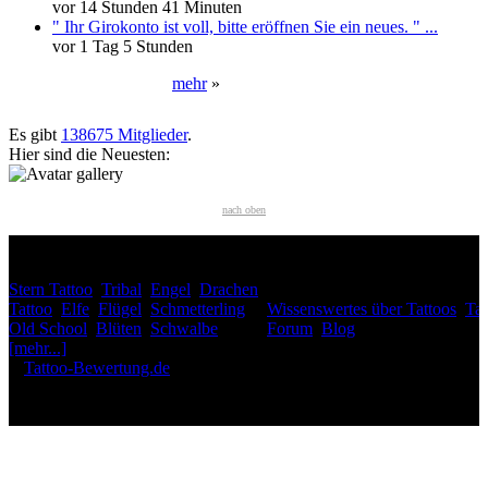
vor 14 Stunden 41 Minuten
" Ihr Girokonto ist voll, bitte eröffnen Sie ein neues. " ...
vor 1 Tag 5 Stunden
mehr
»
Neueste User
Es gibt
138675 Mitglieder
.
Hier sind die Neuesten:
nach oben
HÄUFIG GESUCHT
Stern Tattoo
,
Tribal
,
Engel
,
Drachen
INTERESSANTES
Tattoo
,
Elfe
,
Flügel
,
Schmetterling
,
Wissenswertes über Tattoos
,
Tat
Old School
,
Blüten
,
Schwalbe
,
Forum
,
Blog
[mehr...]
♥
Tattoo-Bewertung.de
liebt dich! Wirklich. ♥