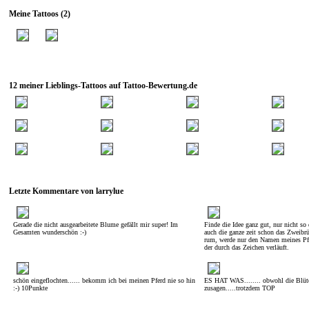
Meine Tattoos (2)
12 meiner Lieblings-Tattoos auf Tattoo-Bewertung.de
Letzte Kommentare von larrylue
Gerade die nicht ausgearbeitete Blume gefällt mir super! Im
Finde die Idee ganz gut, nur nicht so
Gesamten wunderschön :-)
auch die ganze zeit schon das Zweib
rum, werde nur den Namen meines Pfe
der durch das Zeichen verläuft.
schön eingeflochten...... bekomm ich bei meinen Pferd nie so hin
ES HAT WAS........ obwohl die Blüte
:-) 10Punkte
zusagen.....trotzdem TOP