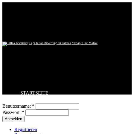
Tattoo-Bewertung für Tattoos, Vorlagen und Motive
STARTSEITE
Benutzeranmeldung
TATTOO HOCHLADEN
BESTE TATTOOS
Benutzername:
*
NEUESTE TATTOOS
Passwort:
*
KOMMENTARE
FORUM
HILFE
Registrieren