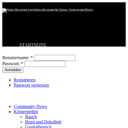
Tattoo-Bewertung für Tattoos, Vorlagen und Motive
STARTSEITE
Benutzeranmeldung
TATTOO HOCHLADEN
BESTE TATTOOS
Benutzername:
*
NEUESTE TATTOOS
Passwort:
*
KOMMENTARE
FORUM
HILFE
Registrieren
Passwort vergessen
Tattoo-Kategorien
Community-News
Körperstellen
Bauch
Brust und Dekolleté
Genitalbereich