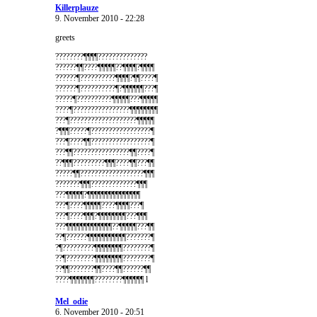
Killerplauze
9. November 2010 - 22:28
greets
????????¶¶¶¶??????????????
??????¶¶????¶¶¶¶¶??¶¶¶¶?¶¶¶¶
??????¶??????????¶¶¶¶?¶¶????¶
??????¶??????????¶?¶¶¶¶¶¶???¶
?????¶??????????¶¶¶¶¶???¶¶¶¶¶
????¶????????????????¶¶¶¶¶¶¶¶
???¶???????????????????¶¶¶¶¶
?¶¶¶?????¶?????????????????¶
???¶????¶¶?????????????????¶
???¶¶????????????????¶¶????¶
??¶¶¶?????????¶¶¶????¶¶???¶¶
?????¶¶??????????????????¶¶¶
???????¶¶¶?????????????¶¶¶
???¶¶¶¶¶?¶¶¶¶¶¶¶¶¶¶¶¶¶¶¶
???¶????¶¶¶¶¶????¶¶¶¶???¶
???¶????¶¶¶?¶¶¶¶¶¶¶¶???¶¶¶
???¶¶¶¶¶¶¶¶¶¶¶¶¶??¶¶¶¶¶???¶¶
??¶??????¶¶¶¶¶¶¶¶¶¶¶???????¶
?¶?????????¶¶¶¶¶¶¶¶????????¶
??¶????????¶¶¶¶¶¶¶¶????????¶
??¶¶???????¶¶????¶¶??????¶¶
????¶¶¶¶¶¶¶????????¶¶¶¶¶¶ l
Mel_odie
6. November 2010 - 20:51