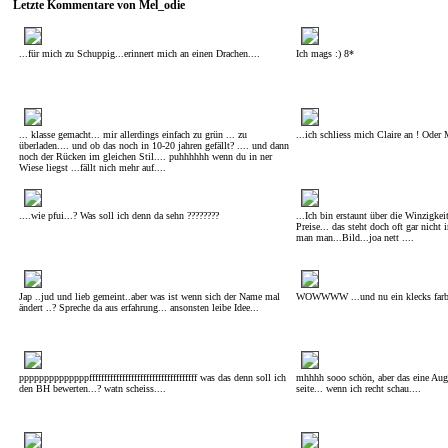
Letzte Kommentare von Mel_odie
...für mich zu Schuppig...erinnert mich an einen Drachen....
Ich mags :) 8*
... klasse gemacht... mir allerdings einfach zu grün ... zu
...ich schliess mich Claire an ! Oder 
überladen.... und ob das noch in 10-20 jahren gefällt? .... und dann
noch der Rücken im gleichen Stil.... puhhhhhh wenn du in ner
Wiese liegst ...fällt nich mehr auf....
....wie pfui...? Was soll ich denn da sehn ????????
...Ich bin erstaunt über die Winzigkei
Preise... das steht doch oft gar nicht 
man man...Bild...joa nett ....
Jap ..jud und lieb gemeint..aber was ist wenn sich der Name mal
WOWWWW ...und nu ein klecks farbe
ändert ..? Spreche da aus erfahrung... ansonsten leibe Idee...
ppppppppppppppffffffffffffffffffffffffffffffffffff was das denn soll ich
mhhhh sooo schön, aber das eine Auge
den BH bewerten...? watn scheiss....
seite... wenn ich recht schau....