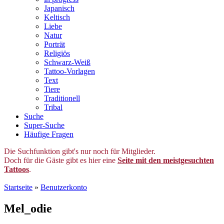
Japanisch
Keltisch
Liebe
Natur
Porträt
Religiös
Schwarz-Weiß
Tattoo-Vorlagen
Text
Tiere
Traditionell
Tribal
Suche
Super-Suche
Häufige Fragen
Die Suchfunktion gibt's nur noch für Mitglieder.
Doch für die Gäste gibt es hier eine
Seite mit den meistgesuchten
Tattoos
.
Startseite
»
Benutzerkonto
Mel_odie