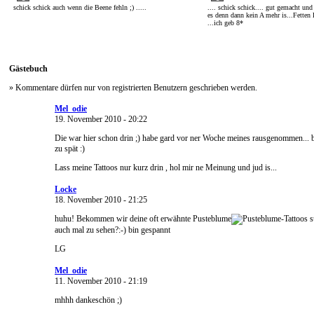
schick schick auch wenn die Beene fehln ;) .....
.... schick schick.... gut gemacht und
es denn dann kein A mehr is...Fetten 
...ich geb 8*
Gästebuch
» Kommentare dürfen nur von registrierten Benutzern geschrieben werden.
Mel_odie
19. November 2010 - 20:22
Die war hier schon drin ;) habe gard vor ner Woche meines rausgenommen... bi
zu spät :)
Lass meine Tattoos nur kurz drin , hol mir ne Meinung und jud is...
Locke
18. November 2010 - 21:25
huhu! Bekommen wir deine oft erwähnte Pusteblume
auch mal zu sehen?:-) bin gespannt
LG
Mel_odie
11. November 2010 - 21:19
mhhh dankeschön ;)