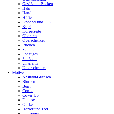
Gesäß und Becken
Hals
Hand
Hüfte
Knöchel und Fuß
Kopf
Körperseite
Oberarm
Oberschenkel
Rücken
Schulter
Sonstiges
Steißbein
Unterarm
Unterschenkel
Motive
Abstrakt/Grafisch
Blumen
Bunt
Comic
Cover-Up
Fantasy
Gurke
Horror und Tod
in progress