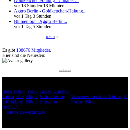
Goldkettchen-Haltung - Zuhälter ...
vor 18 Stunden 18 Minuten
Aggro Berlin - Goldkettchen-Haltung...
vor 1 Tag 3 Stunden
Blumentopf - Aggro Berlin...
vor 1 Tag 5 Stunden
mehr
»
Neueste User
Es gibt
138676 Mitglieder
.
Hier sind die Neuesten:
nach oben
HÄUFIG GESUCHT
Stern Tattoo
,
Tribal
,
Engel
,
Drachen
INTERESSANTES
Tattoo
,
Elfe
,
Flügel
,
Schmetterling
,
Wissenswertes über Tattoos
,
Tat
Old School
,
Blüten
,
Schwalbe
,
Forum
,
Blog
[mehr...]
♥
Tattoo-Bewertung.de
liebt dich! Wirklich. ♥