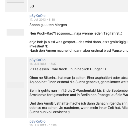
LG
pSyKoOlo
17. Juli 2013 - 8:38
Soooo guuuten Morgen
Nen Puch-Rad?! sosoooo.... naja wenne jeden Tag fährst ;)
ahjo hab ja bissl was gespart... das wird dann jetzt großzügig i
investiert :D
Nach den Armen mache ich dann aber erstmal bissl Pause und
pSyKoOlo
16. Juli 2013 - 15:37
Pizza essen... wie frech... nun hab ich Hunger :D
Ohoo ne Bikerin... hat man ja selten. Eher asphaltiert oder abse
Ahjooo hat Einen erstmal die Sucht gepackt, gehts immer weit
Bei mir gehts nun im 1,5 bis 2 -Wochentakt bis Ende September 
Armsleeve fertig machen und in Berlin nen Papagei auf die W
Und den Arm/Brusthälfte mache ich dann danach irgendwann..
oder so ma sehen. Je nachdem, wenn mein Inker Zeit hat. Mic
Sucht nun voll erwischt ;)
pSyKoOlo
16. Juli 2013 - 15:08