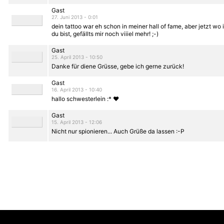
Gast
27. Juni 2013 - 0:01
dein tattoo war eh schon in meiner hall of fame, aber jetzt wo
du bist, gefällts mir noch viiiel mehr! ;-)
Gast
25. April 2013 - 10:50
Danke für diene Grüsse, gebe ich gerne zurück!
Gast
16. April 2013 - 10:40
hallo schwesterlein :* ♥
Gast
15. April 2013 - 12:06
Nicht nur spionieren... Auch Grüße da lassen :-P