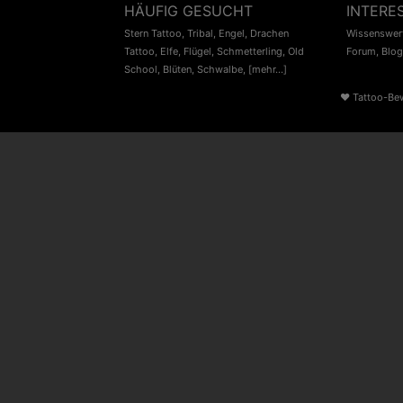
HÄUFIG GESUCHT
INTERE
Stern Tattoo
,
Tribal
,
Engel
,
Drachen
Wissenswert
Tattoo
,
Elfe
,
Flügel
,
Schmetterling
,
Old
Forum
,
Blog
School
,
Blüten
,
Schwalbe
,
[mehr...]
♥
Tattoo-Be