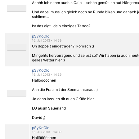
Achhh ich nehm auch n Caipi... schön gemütlich auf Hängemat
Und dabei muss ich gleich noch ne Runde biken und danach j
schlimm...
Ist das eigtl. dein einziges Tattoo?
pSyKoOlo
16. Juli 2013 - 14:59
Oh doppelt eingetragen?! komisch ;)
Mir gehts hervorragend und selbst so? Wir haben ja auch heut
geiles Wetter hier ;)
pSyKoOlo
16. Juli 2013 - 14:39
Hallööööchen
Ahh die Frau mit der Seemannsbraut ;)
Ja dann lass ich dir auch Grüße hier
LG ausm Sauerland
David ;)
pSyKoOlo
16. Juli 2013 - 14:39
Hallööööchen