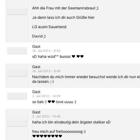
Ahh die Frau mit der Seemannsbraut ;)
Ja dann lass ich dir auch Grüße hier
LG ausm Sauerland
David ;)
Gast
16. Juli 2013 - 8:50
xD haha wüd^^ busssi ♥ ♥♥
Gast
16. Juli 2013 - 8:49
Nachdem du mich immer wieder besuchst werde ich dir nun e
da lassen ;-)
Gast
2. Juli 2013 - 14:09
so liab :) ♥♥ love uuuu :)
Gast
2. Juli 2013 - 13:46
haha ich bin eindeutig dein ärgster stalker xD
freu mich auf freitoooooooog :)
♥♥♥♥♥♥♥♥