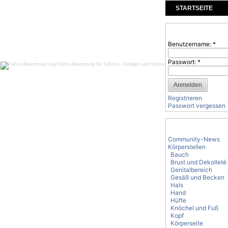
STARTSEITE
KOMMENTARE
Benutzeranmeld
Benutzername:
*
Passwort:
*
Tattoo-Bewertung für Tattoos, Vorlagen und Motive
Registrieren
Passwort vergessen
Tattoo-Kategorie
Community-News
Körperstellen
Bauch
Brust und Dekolleté
Genitalbereich
Gesäß und Becken
Hals
Hand
Hüfte
Knöchel und Fuß
Kopf
Körperseite