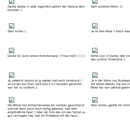
Danke danke :)) aber eigentlich gehört der Dank ja dem
Sehr schönes Motiv :))
Künstler :)
Sehr schön :)
Ja ist eine Rose :) Nach was
Danke für eure netten Kommentare :) Freut mich :) :) :)
Hehe cool ;)) Danke, lieb vo
das schöne Tirolerland ;)
Ja vielleicht kommt er ja wieder mal nach Innsbruck ;)
Ja in der Nähe von Budapest
Ja ich bin aus Graz, wird sind 4 1/2 Stunden gefahren,
mit einem kleinen Trip durc
war net so schlimm ;)
Reise hat sich allemal gelohn
Die Mütze hat komischerweise am meisten geschmerzt
Sehr schön, gefällt mir richt
und hat dann auch noch heftig geblutet, hab sehr
empfindliche Haut :/ Aber bin froh das ich das Tattoo so
gut vertragen hab, hab oft Probleme mit der Haut...