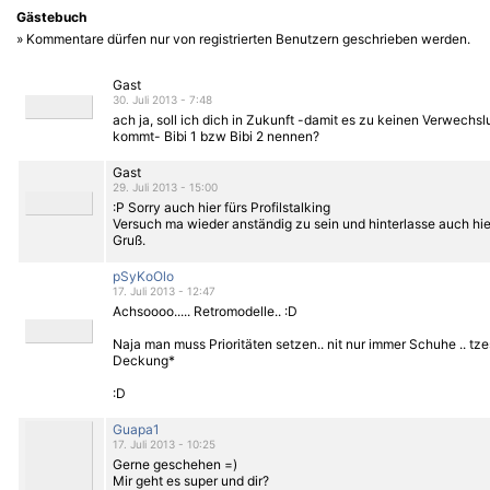
Gästebuch
» Kommentare dürfen nur von registrierten Benutzern geschrieben werden.
Gast
30. Juli 2013 - 7:48
ach ja, soll ich dich in Zukunft -damit es zu keinen Verwechs
kommt- Bibi 1 bzw Bibi 2 nennen?
Gast
29. Juli 2013 - 15:00
:P Sorry auch hier fürs Profilstalking
Versuch ma wieder anständig zu sein und hinterlasse auch hie
Gruß.
pSyKoOlo
17. Juli 2013 - 12:47
Achsoooo..... Retromodelle.. :D
Naja man muss Prioritäten setzen.. nit nur immer Schuhe .. tze
Deckung*
:D
Guapa1
17. Juli 2013 - 10:25
Gerne geschehen =)
Mir geht es super und dir?