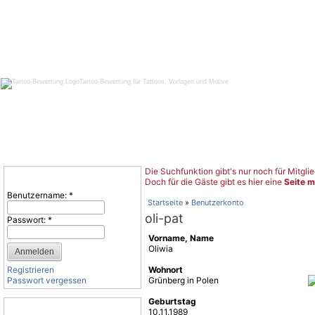
Tattoo-Bewertung für Tattoos, Vorlagen und Motive
Die Suchfunktion gibt's nur noch für Mitglie
Benutzeranmeldung
Doch für die Gäste gibt es hier eine
Seite m
Benutzername:
*
Startseite
»
Benutzerkonto
oli-pat
Passwort:
*
Vorname, Name
Oliwia
Registrieren
Wohnort
Passwort vergessen
Grünberg in Polen
Geburtstag
Tattoo-Kategorien
10.11.1989