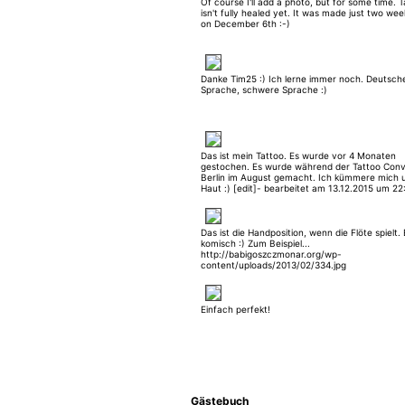
Of course I'll add a photo, but for some time. 
isn't fully healed yet. It was made just two we
on December 6th :-)
Danke Tim25 :) Ich lerne immer noch. Deutsch
Sprache, schwere Sprache :)
Das ist mein Tattoo. Es wurde vor 4 Monaten
gestochen. Es wurde während der Tattoo Conv
Berlin im August gemacht. Ich kümmere mich 
Haut :) [edit]- bearbeitet am 13.12.2015 um 22
[/edit] [edit]- bearbeitet am 13.12.2015 um 22:
[/edit]
Das ist die Handposition, wenn die Flöte spielt.
komisch :) Zum Beispiel...
http://babigoszczmonar.org/wp-
content/uploads/2013/02/334.jpg
Einfach perfekt!
Gästebuch