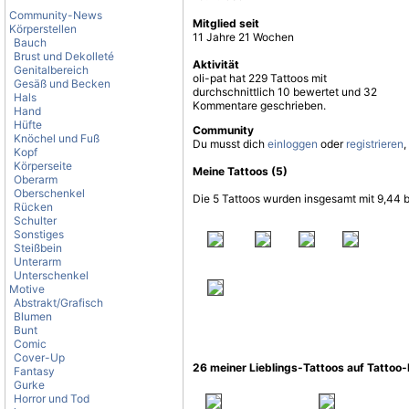
Community-News
Mitglied seit
Körperstellen
11 Jahre 21 Wochen
Bauch
Brust und Dekolleté
Aktivität
Genitalbereich
oli-pat hat 229 Tattoos mit
Gesäß und Becken
durchschnittlich 10 bewertet und 32
Hals
Kommentare geschrieben.
Hand
Hüfte
Community
Knöchel und Fuß
Du musst dich
einloggen
oder
registrieren
,
Kopf
Körperseite
Meine Tattoos (5)
Oberarm
Oberschenkel
Die 5 Tattoos wurden insgesamt mit 9,44 
Rücken
Schulter
Sonstiges
Steißbein
Unterarm
Unterschenkel
Motive
Abstrakt/Grafisch
Blumen
Bunt
Comic
Cover-Up
26 meiner Lieblings-Tattoos auf Tattoo
Fantasy
Gurke
Horror und Tod