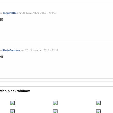
on
Tango1985
am 20. November 2014 - 20:22.
10
on
RheinBorusse
am 20. November 2014 - 21:11.
il
tefan.blackrainbow