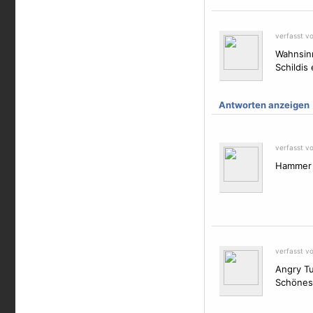
verfasst v
Wahnsinn
Schildis
Antworten anzeigen
verfasst v
Hammer T
verfasst vo
Angry Tu
Schönes 