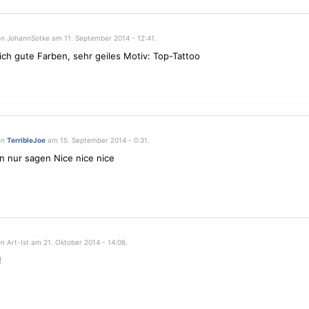
on JohannSotke am 11. September 2014 - 12:41.
ich gute Farben, sehr geiles Motiv: Top-Tattoo
on
TerribleJoe
am 15. September 2014 - 0:31.
 nur sagen Nice nice nice
n Art-Ist am 21. Oktober 2014 - 14:06.
!