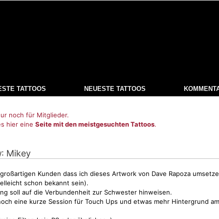
ESTE TATTOOS
NEUESTE TATTOOS
KOMMENT
ur noch für Mitglieder.
es hier eine
Seite mit den meistgesuchten Tattoos
.
: Mikey
w
 großartigen Kunden dass ich dieses Artwork von Dave Rapoza umsetz
ielleicht schon bekannt sein).
ang soll auf die Verbundenheit zur Schwester hinweisen.
, noch eine kurze Session für Touch Ups und etwas mehr Hintergrund 