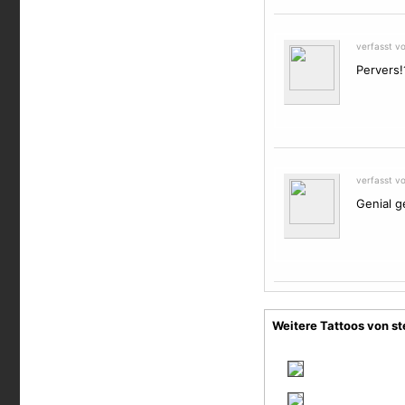
verfasst v
Pervers!
verfasst v
Genial ge
Weitere Tattoos von s