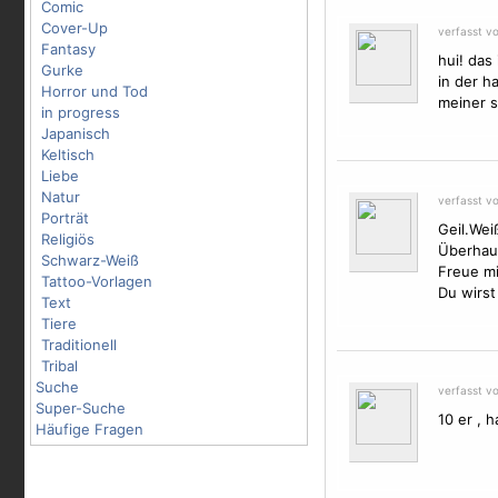
Comic
Cover-Up
verfasst v
Fantasy
hui! das 
Gurke
in der ha
Horror und Tod
meiner se
in progress
Japanisch
Keltisch
Liebe
Natur
verfasst v
Porträt
Geil.Wei
Religiös
Überhaup
Schwarz-Weiß
Freue mi
Tattoo-Vorlagen
Du wirst
Text
Tiere
Traditionell
Tribal
Suche
verfasst v
Super-Suche
10 er , h
Häufige Fragen