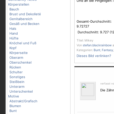
Und an die Pingeligen: k
Körperstellen
Bauch
Brust und Dekolleté
Genitalbereich
Gesamt-Durchschnitt:
Gesäß und Becken
9.72727
Hals
Durchschnitt:
9.727
(
1
Hand
Hüfte
Titel: Mikey
Knöchel und Fuß
Von
stefan.blackrainbow
a
Kopf
Kategorien:
Bunt
,
Fantasy
Körperseite
Dieses Bild verlinken?
Oberarm
Oberschenkel
Rücken
Schulter
Sonstiges
Steißbein
verfasst v
Unterarm
Die Zähn
Unterschenkel
Motive
Abstrakt/Grafisch
Blumen
Bunt