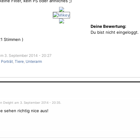
eine Filter, kein PS oder ähnliches ;)
Deine Bewertung:
Du bist nicht eingeloggt.
21
Stimmen )
m 3. September 2014 - 20:27
,
Porträt
,
Tiere
,
Unterarm
on Dwight am 3. September 2014 - 20:35.
e sehen richtig nice aus!