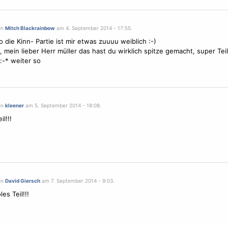
on
Mitch Blackrainbow
am 4. September 2014 - 17:55.
o die Kinn- Partie ist mir etwas zuuuu weiblich :-)
 mein lieber Herr müller das hast du wirklich spitze gemacht, super Teil!!
 :-* weiter so
on
kleener
am 5. September 2014 - 18:08.
il!!!
on
David Giersch
am 7. September 2014 - 9:03.
es Teil!!!