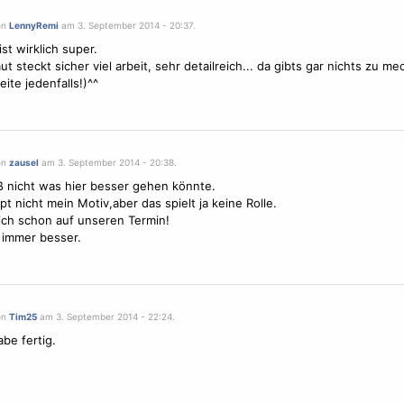
on
LennyRemi
am 3. September 2014 - 20:37.
ist wirklich super.
ut steckt sicher viel arbeit, sehr detailreich... da gibts gar nichts zu m
ite jedenfalls!)^^
on
zausel
am 3. September 2014 - 20:38.
ß nicht was hier besser gehen könnte.
t nicht mein Motiv,aber das spielt ja keine Rolle.
ch schon auf unseren Termin!
 immer besser.
on
Tim25
am 3. September 2014 - 22:24.
abe fertig.