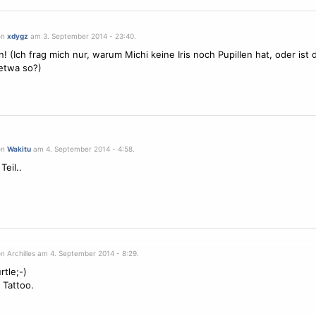
on
xdygz
am 3. September 2014 - 23:40.
! (Ich frag mich nur, warum Michi keine Iris noch Pupillen hat, oder ist 
 etwa so?)
on
Wakitu
am 4. September 2014 - 4:58.
eil..
n Archilles am 4. September 2014 - 8:29.
rtle;-)
Tattoo.