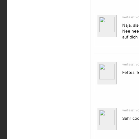
verfasst v
Naja, als
Nee nee,
auf dich
verfasst v
Fettes Te
verfasst v
Sehr cool