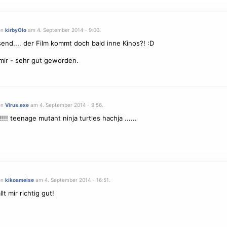
on
kirbyOlo
am 4. September 2014 - 9:00.
end.... der Film kommt doch bald inne Kinos?! :D
mir - sehr gut geworden.
on
Virus.exe
am 4. September 2014 - 9:56.
!!! teenage mutant ninja turtles hachja ......
on
kikoameise
am 4. September 2014 - 16:51.
lt mir richtig gut!