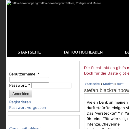
Tattoo-Bewertung für Tattoos, Vorlagen und Motive
STARTSEITE
TATTOO HOCHLADEN
B
Benutzeranmeldung
Die Suchfunktion gibt's n
Doch für die Gäste gibt 
Benutzername:
*
Startseite
»
Motive
»
Bunt
Passwort:
*
stefan.blackrainbo
Registrieren
Vielen Dank an meinen
Passwort vergessen
durfte(dürfte einigen v
Das "versteckte" Yin Y
9h reine Tätowierzeit
Tattoo-Kategorien
Intenze,Cheyenne
Community-News