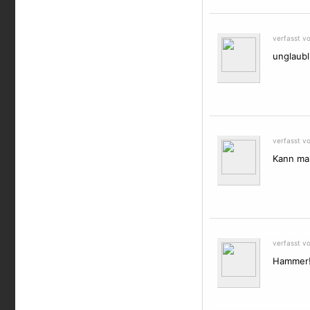
verfasst v
unglaubl
verfasst v
Kann man
verfasst vo
Hammer