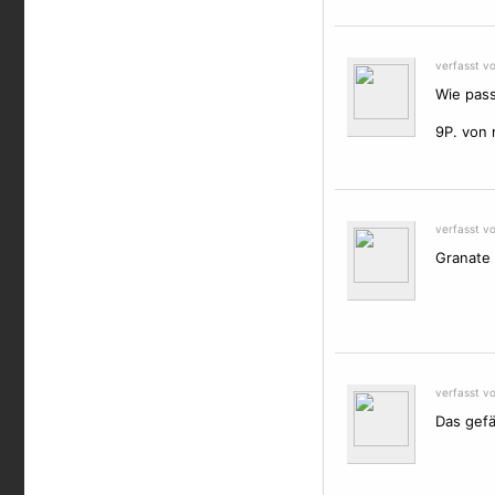
verfasst v
Wie pass
9P. von 
verfasst v
Granate !
verfasst v
Das gefäl