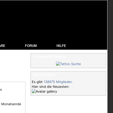
ARE
FORUM
HILFE
Suche nach Tattoos
Neueste User
Es gibt
138675 Mitglieder
.
Hier sind die Neuesten:
en
am Monatsende