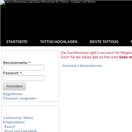
Tattoo-Bewertung für Tattoos, Vorlagen und Motive
STARTSEITE
TATTOO HOCHLADEN
BESTE TATTOOS
Die Suchfunktion gibt's nur noch für Mitglie
Benutzeranmeldung
Doch für die Gäste gibt es hier eine
Seite m
Benutzername:
*
Startseite
»
Benutzerkonto
Passwort:
*
Registrieren
Passwort vergessen
Tattoo-Kategorien
Community-News
Körperstellen
Bauch
Brust und Dekolleté