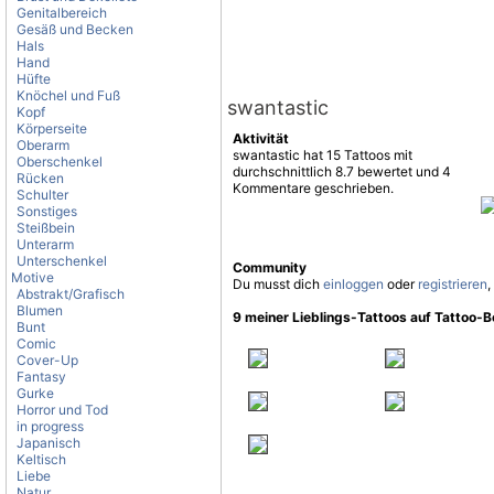
Genitalbereich
Gesäß und Becken
Hals
Hand
Hüfte
Knöchel und Fuß
swantastic
Kopf
Körperseite
Aktivität
Oberarm
swantastic hat 15 Tattoos mit
Oberschenkel
durchschnittlich 8.7 bewertet und 4
Rücken
Kommentare geschrieben.
Schulter
Sonstiges
Steißbein
Unterarm
Unterschenkel
Community
Motive
Du musst dich
einloggen
oder
registrieren
,
Abstrakt/Grafisch
Blumen
9 meiner Lieblings-Tattoos auf Tattoo-
Bunt
Comic
Cover-Up
Fantasy
Gurke
Horror und Tod
in progress
Japanisch
Keltisch
Liebe
Natur