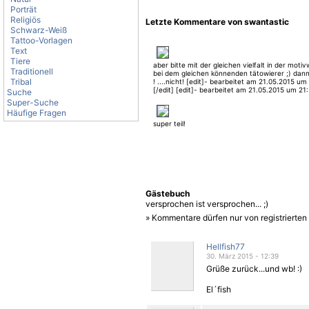
Porträt
Religiös
Letzte Kommentare von swantastic
Schwarz-Weiß
Tattoo-Vorlagen
Text
Tiere
aber bitte mit der gleichen vielfalt in der moti
Traditionell
bei dem gleichen könnenden tätowierer ;) dann
Tribal
! ....nicht! [edit]- bearbeitet am 21.05.2015 um
[/edit] [edit]- bearbeitet am 21.05.2015 um 21:
Suche
[/edit]
Super-Suche
Häufige Fragen
super teil!
Gästebuch
versprochen ist versprochen... ;)
» Kommentare dürfen nur von registrierte
Hellfish77
30. März 2015 - 12:39
Grüße zurück...und wb! :)
El´fish