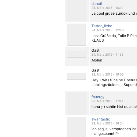
dancil
25. März 2015 - 10:12
Ja cool grüße zurück und v
Tattoo_liebe
24. März 2015 - 12:29
Lass Grüße da, Tolle PIPI 
KLAUS
Gast
24. März 2015 - 11:55
Aloha!
Gast
23. März 2015 - 19:56
Hey!!! Was für eine Überr
Lieblingsrücken. ;) Super d
fbuergy
23. März 2015 - 17:14
huhu ;-) schön bist du auch
swantastic
23. März 2015 - 16:24
ich sag ja..versprochen is
mal gespannt ^^