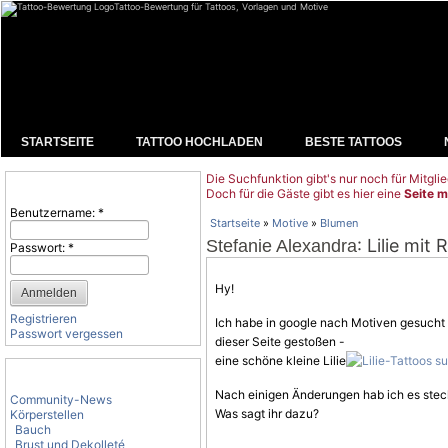
Tattoo-Bewertung für Tattoos, Vorlagen und Motive
STARTSEITE
TATTOO HOCHLADEN
BESTE TATTOOS
Die Suchfunktion gibt's nur noch für Mitglie
Benutzeranmeldung
Doch für die Gäste gibt es hier eine
Seite m
Benutzername:
*
Startseite
»
Motive
»
Blumen
: Lilie mit
Stefanie Alexandra
Passwort:
*
Hy!
Registrieren
Ich habe in google nach Motiven gesucht f
Passwort vergessen
dieser Seite gestoßen -
eine schöne kleine Lilie
Tattoo-Kategorien
Nach einigen Änderungen hab ich es stech
Community-News
Was sagt ihr dazu?
Körperstellen
Bauch
Brust und Dekolleté