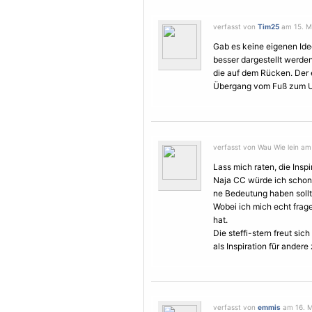
verfasst von
Tim25
am 15. Mä
Gab es keine eigenen Ide
besser dargestellt werden
die auf dem Rücken. Der e
Übergang vom Fuß zum U
verfasst von Wau Wie lein am
Lass mich raten, die Insp
Naja CC würde ich schon 
ne Bedeutung haben sollt
Wobei ich mich echt frage
hat.
Die steffi-stern freut sic
als Inspiration für andere 
verfasst von
emmis
am 16. M