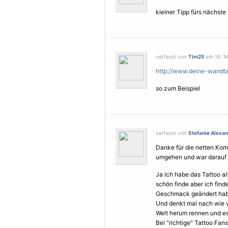
kleiner Tipp fürs nächste
verfasst von
Tim25
am 16. Mä
http://www.deine-wandta
so zum Beispiel
verfasst von
Stefanie Alexa
Danke für die netten Kom
umgehen und war darauf v
Ja ich habe das Tattoo a
schön finde aber ich find
Geschmack geändert hab
Und denkt mal nach wie v
Welt herum rennen und es
Bei "richtige" Tattoo Fan