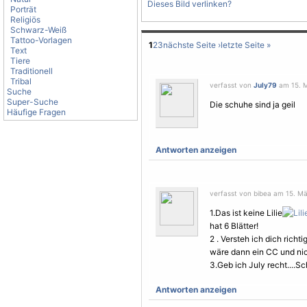
Dieses Bild verlinken?
Porträt
Religiös
Schwarz-Weiß
Tattoo-Vorlagen
1
2
3
nächste Seite ›
letzte Seite »
Text
Tiere
Traditionell
Tribal
verfasst von
July79
am 15. M
Suche
Super-Suche
Die schuhe sind ja geil
Häufige Fragen
Antworten anzeigen
verfasst von bibea am 15. Mä
1.Das ist keine Lilie
hat 6 Blätter!
2 . Versteh ich dich rich
wäre dann ein CC und nic
3.Geb ich July recht....
Antworten anzeigen