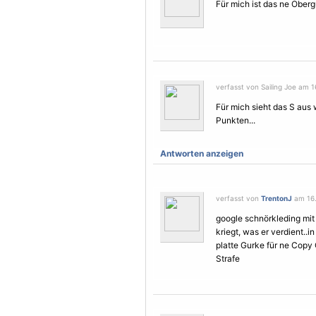
Für mich ist das ne Oberg
verfasst von Sailing Joe am 1
Für mich sieht das S aus 
Punkten...
Antworten anzeigen
verfasst von
TrentonJ
am 16.
google schnörkleding mit S
kriegt, was er verdient..i
platte Gurke für ne Copy C
Strafe