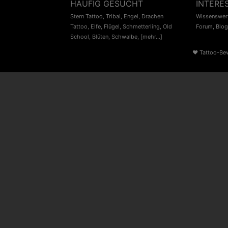
HÄUFIG GESUCHT
INTERE
Stern Tattoo
,
Tribal
,
Engel
,
Drachen
Wissenswert
Tattoo
,
Elfe
,
Flügel
,
Schmetterling
,
Old
Forum
,
Blog
School
,
Blüten
,
Schwalbe
,
[mehr...]
♥
Tattoo-Be