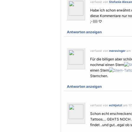
verfasst von
Stefanie Alexa
Habe ich schon erwähnt d
diese Kommentare nur noc
;-)))) ♡
Antworten anzeigen
verfasst von
merovinger
am 1
Für die billigen aber sch
nochmal einen Stern
einen Stern
Sternchen.
Antworten anzeigen
verfasst von
echtjetzt
am 17.
Schon echt erschreckend 
Tattoos.... GEHTS NOCH ..
findet ..und gut...egal ob 