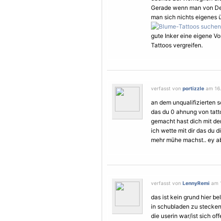
Gerade wenn man von Dek
man sich nichts eigenes 
gute Inker eine eigene
Vo
Tattoos vergreifen.
verfasst von
portizzle
am 16.
an dem unqualifizierten s
das du 0 ahnung von tatt
gemacht hast dich mit d
ich wette mit dir das du 
mehr mühe machst.. ey ab
verfasst von
LennyRemi
am 1
das ist kein grund hier b
in schubladen zu stecken
die userin war/ist sich of