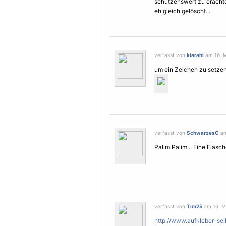
schützenswert zu erachte
eh gleich gelöscht...
verfasst von
kiarahi
am 16. M
um ein Zeichen zu setzen
verfasst von
SchwarzesC
am
Palim Palim... Eine Flasche
verfasst von
Tim25
am 16. Mä
http://www.aufkleber-selb