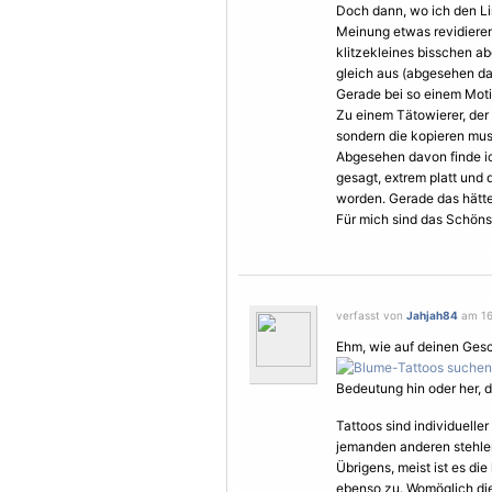
Doch dann, wo ich den L
Meinung etwas revidieren.
klitzekleines bisschen ab
gleich aus (abgesehen dav
Gerade bei so einem
Mot
Zu einem Tätowierer, der
sondern die kopieren mus
Abgesehen davon finde ich
gesagt, extrem platt und 
worden. Gerade das hätte
Für mich sind das Schönst
verfasst von
Jahjah84
am 16.
Ehm, wie auf deinen Ges
Bedeutung hin oder her, d
Tattoos sind individuell
jemanden anderen stehle
Übrigens, meist ist es die
ebenso zu. Womöglich die