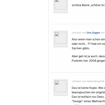
schöne Beine ,schöne S
verfasst von
Dirk.Diggler
am 
Also wenn man schon ein 
oder nicht... ?? Hab ich 
Sachen gibts..
Aber geil ist ja auch, da
Punkten hat. 2008 gingen 
verfasst von Hafensänger08 
Das ist keine Kopie. Wie 
beanspruchen ein originä
Das ist einfach nur Dek
"Design" eines Weihnach