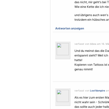
das nicht, mir geht's bei 
Wie eine Kette die ich ni
und übrigens auch wen's 
trotzdem ein hübsches a
Antworten anzeigen
verfasst von bibea am 16. Mä
Und du meinst das die Da
entspannt sieht? Weil ich
hatte!
Kopieren von Tattoos ist
genau nimmt!
verfasst von
LostVampire
am 
Als es hier zum ersten Ma
nicht wahr sein - Schnörk
das sollte auch jeder hal