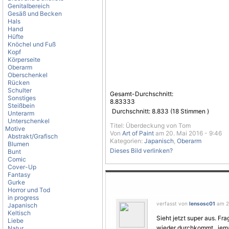
Genitalbereich
Gesäß und Becken
Hals
Hand
Hüfte
Knöchel und Fuß
Kopf
Körperseite
Oberarm
Oberschenkel
Rücken
Schulter
Gesamt-Durchschnitt:
Sonstiges
8.83333
Steißbein
Durchschnitt:
8.833
(
18
Stimmen )
Unterarm
Unterschenkel
Titel: Überdeckung von Tom
Motive
Von
Art of Paint
am 20. Mai 2016 - 9:46
Abstrakt/Grafisch
Kategorien:
Japanisch
,
Oberarm
Blumen
Dieses Bild verlinken?
Bunt
Comic
Cover-Up
Fantasy
Gurke
Horror und Tod
in progress
verfasst von
lensosc01
am 20
Japanisch
Keltisch
Sieht jetzt super aus. F
Liebe
wieder durchkommt...jem
Natur