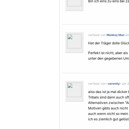
Bin ich eins zu eins bei z
verfasst von
Monkey Man
am 
Hat der Träger dolle Glüc
Perfekt ist nicht, aber al
unter den gegebenen Ums
verfasst von
-serenity-
am 21
also das ist ja mal dicke
Tribals sind dann auch of
Alternativen zwischen "
Motiven gibts auch nicht b
auch wenn nicht so mein f
ich es ziemlich gut gelöst!!