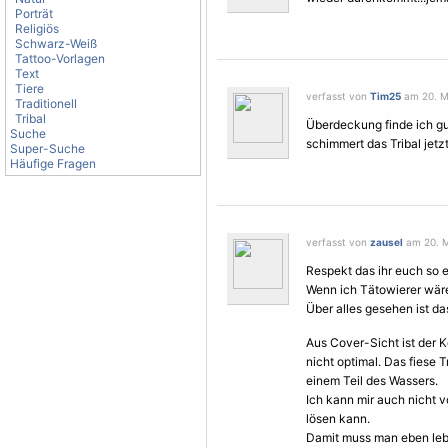
Porträt
Religiös
Schwarz-Weiß
Tattoo-Vorlagen
Text
Tiere
verfasst von
Tim25
am 20. Ma
Traditionell
Tribal
Überdeckung finde ich gut
Suche
schimmert das
Tribal
jetz
Super-Suche
Häufige Fragen
verfasst von
zausel
am 20. M
Respekt das ihr euch so 
Wenn ich Tätowierer wäre
Über alles gesehen ist da
Aus Cover-Sicht ist der K
nicht optimal. Das fiese
T
einem Teil des Wassers.
Ich kann mir auch nicht 
lösen kann.
Damit muss man eben leb