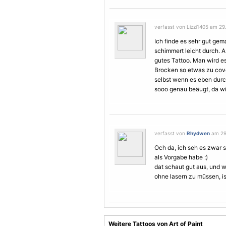
verfasst von Lizzi1405 am 29.
Ich finde es sehr gut gem
schimmert leicht durch. 
gutes Tattoo. Man wird es
Brocken so etwas zu cove
selbst wenn es eben durc
sooo genau beäugt, da wi
verfasst von
Rhydwen
am 29.
Och da, ich seh es zwar s
als Vorgabe habe :)
dat schaut gut aus, und we
ohne
laser
n zu müssen, is
Weitere Tattoos von Art of Paint