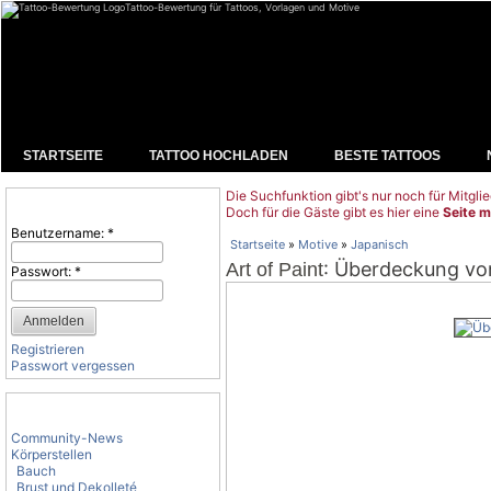
Tattoo-Bewertung für Tattoos, Vorlagen und Motive
STARTSEITE
TATTOO HOCHLADEN
BESTE TATTOOS
Die Suchfunktion gibt's nur noch für Mitglie
Benutzeranmeldung
Doch für die Gäste gibt es hier eine
Seite m
Benutzername:
*
Startseite
»
Motive
»
Japanisch
: Überdeckung v
Art of Paint
Passwort:
*
Registrieren
Passwort vergessen
Tattoo-Kategorien
Community-News
Körperstellen
Bauch
Brust und Dekolleté