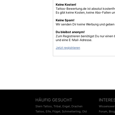
Keine Kosten!
Tattoo-Bewertung.de ist absolut kostenf
Es gibt keine Kosten, keine Abo-Fallen u
Keine Spam!
Wir senden Dir keine Werbung und geben D
Du bleibst anonym!
Zum Registrieren benötigst Du nur einen
und eine E-Mail-Adresse.
Jetzt registrieren
HÄUFIG GESUCHT
INTERE
Stern Tattoo
,
Tribal
,
Engel
,
Drachen
Wissenswert
Tattoo
,
Elfe
,
Flügel
,
Schmetterling
,
Old
Forum
,
Blog