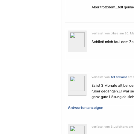
Aber trotzdem...toll gema
verfasst von bibea am 20. Ma
Schließ mich faul dem Za
verfasst von
Art of Paint
am 2
Es ist 3 Monate alt,bei d
rüber gegangen.Er war seh
ganz gute Lösung da sic
Antworten anzeigen
verfasst von Stupfelhans am 