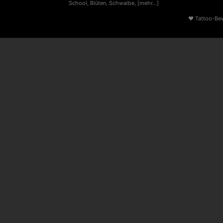
School
,
Blüten
,
Schwalbe
,
[mehr...]
♥
Tattoo-Be