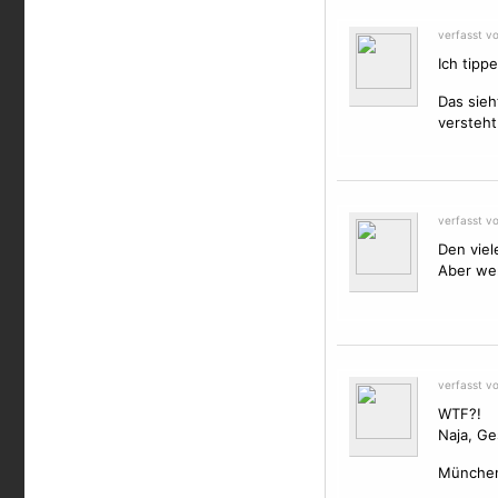
verfasst v
Ich tipp
Das sieh
versteht
verfasst v
Den viel
Aber wen
verfasst v
WTF?!
Naja, Ge
Münche