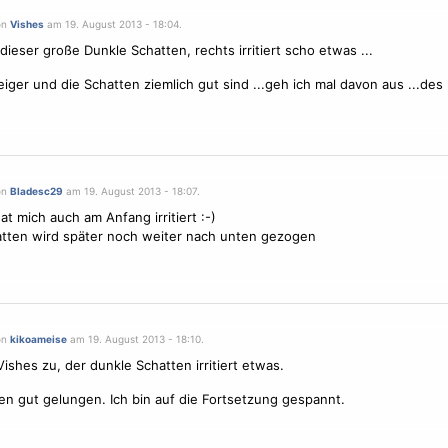
on
Vishes
am 19. August 2013 - 18:04.
dieser große Dunkle Schatten, rechts irritiert scho etwas ...
eiger und die Schatten ziemlich gut sind ...geh ich mal davon aus ...des 
on
Bladesc29
am 19. August 2013 - 18:07.
at mich auch am Anfang irritiert :-)
tten wird später noch weiter nach unten gezogen
on
kikoameise
am 19. August 2013 - 18:10.
ishes zu, der dunkle Schatten irritiert etwas.
n gut gelungen. Ich bin auf die Fortsetzung gespannt.