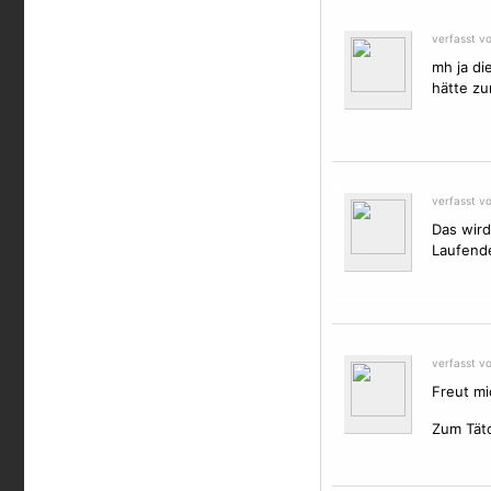
verfasst v
mh ja di
hätte zu
verfasst v
Das wird
Laufende
verfasst v
Freut mi
Zum Tätow