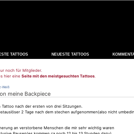
ESTE TATTOOS
NEUESTE TATTOOS
KOMMENT
ur noch für Mitglieder.
es hier eine
Seite mit den meistgesuchten Tattoos
.
z-Weiß
l von meine Backpiece
n Tattoo nach der ersten von drei Sitzungen.
lbstauslöser 2 Tage nach dem stechen aufgenommen(also nicht umbedin
nerung an verstorbene Menschen die mir sehr wichtig waren
klusive Pausen(es kommen ca noch 12 bis 13 Stunden dazu)