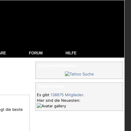
ARE
FORUM
HILFE
Suche nach Tattoos
Neueste User
Es gibt
138675 Mitglieder
.
Hier sind die Neuesten:
gt die beste