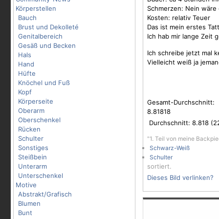
Körperstellen
Schmerzen: Nein wäre 
Bauch
Kosten: relativ Teuer
Brust und Dekolleté
Das ist mein erstes Ta
Genitalbereich
Ich hab mir lange Zeit 
Gesäß und Becken
Ich schreibe jetzt mal 
Hals
Vielleicht weiß ja jema
Hand
Hüfte
Knöchel und Fuß
Kopf
Körperseite
Gesamt-Durchschnitt:
Oberarm
8.81818
Oberschenkel
Durchschnitt:
8.818
(
2
Rücken
Schulter
"1. Teil von meine Backpi
Sonstiges
Schwarz-Weiß
Steißbein
Schulter
Unterarm
sortiert.
Unterschenkel
Dieses Bild verlinken?
Motive
Abstrakt/Grafisch
Blumen
Bunt