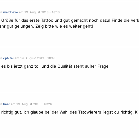
on
waldhexe
am 19. August 2013 - 18:13.
 Größe für das erste Tattoo und gut gemacht noch dazu! Finde die ver
ehr gut gelungen. Zeig bitte wie es weiter geht!
on
cpt-fei
am 19. August 2013 - 18:16.
 es bis jetzt ganz toll und die Qualität steht außer Frage
on
baer
am 19. August 2013 - 18:26.
 richtig gut. Ich glaube bei der Wahl des Tätowierers liegst du richtig. K