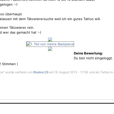
gelogen :-)
ttoo überhaupt.
gelassen mit dem Tätowierersuche weil ich ein gutes Tattoo will.
keinen Tätowierer rein.
nd wer das gemacht hat :-)
Deine Bewertung:
Du bist nicht eingeloggt.
2
Stimmen )
ece" wurde verfasst von
Bladesc29
am 19. August 2013 - 17:59. und als Tattoo in