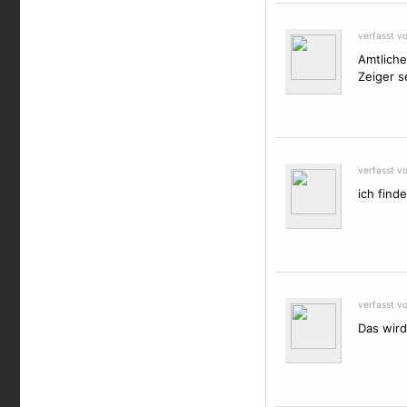
verfasst v
Amtliche
Zeiger s
verfasst v
ich finde
verfasst v
Das wird