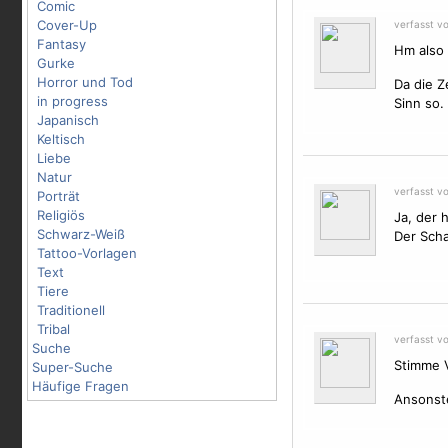
Comic
Cover-Up
verfasst v
Fantasy
Hm also 
Gurke
Horror und Tod
Da die Z
in progress
Sinn so.
Japanisch
Keltisch
Liebe
Natur
verfasst v
Porträt
Religiös
Ja, der h
Schwarz-Weiß
Der Scha
Tattoo-Vorlagen
Text
Tiere
Traditionell
Tribal
verfasst v
Suche
Stimme V
Super-Suche
Häufige Fragen
Ansonste