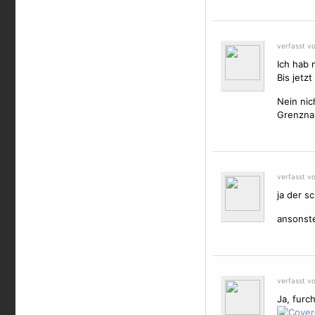
verfasst v
Ich hab 
Bis jetzt
Nein nic
Grenzna
verfasst v
ja der s
ansonste
verfasst vo
Ja, furc