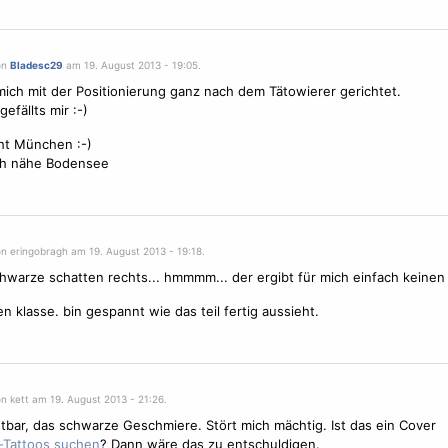
on
Bladesc29
am 19. August 2013 - 19:05.
mich mit der Positionierung ganz nach dem Tätowierer gerichtet.
 gefällts mir :-)
ht München :-)
h nähe Bodensee
on eringobragh am 19. August 2013 - 19:18.
chwarze schatten rechts... hmmmm... der ergibt für mich einfach keinen 
n klasse. bin gespannt wie das teil fertig aussieht.
n kett am 19. August 2013 - 21:26.
htbar, das schwarze Geschmiere. Stört mich mächtig. Ist das ein Cover
? Dann wäre das zu entschuldigen.