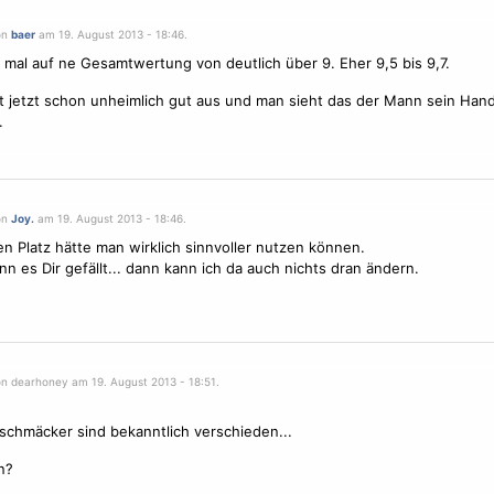
on
baer
am 19. August 2013 - 18:46.
e mal auf ne Gesamtwertung von deutlich über 9. Eher 9,5 bis 9,7.
t jetzt schon unheimlich gut aus und man sieht das der Mann sein Han
.
on
Joy.
am 19. August 2013 - 18:46.
en Platz hätte man wirklich sinnvoller nutzen können.
n es Dir gefällt... dann kann ich da auch nichts dran ändern.
on dearhoney am 19. August 2013 - 18:51.
schmäcker sind bekanntlich verschieden...
n?