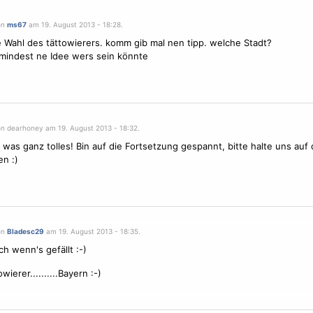
on
ms67
am 19. August 2013 - 18:28.
e Wahl des tättowierers. komm gib mal nen tipp. welche Stadt?
mindest ne Idee wers sein könnte
on dearhoney am 19. August 2013 - 18:32.
 was ganz tolles! Bin auf die Fortsetzung gespannt, bitte halte uns auf
n :)
on
Bladesc29
am 19. August 2013 - 18:35.
ch wenn's gefällt :-)
ierer..........Bayern :-)