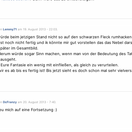
on
Lemmy71
am 19. August 2013 - 22:03.
würde beim jetzigen Stand nicht so auf den schwarzen Fleck rumhacken
 ist noch nicht fertig und ik könnte mir gut vorstellen das das Nebel dars
päter im Gesamtbild.
derum würde sogar Sinn machen, wenn man von der Bedeutung des Tat
 ausgeht.
 Eure Fantasie ein wenig mit einfließen, als gleich zu verurteilen.
ir es ab bis es fertig ist! Bis jetzt sieht es doch schon mal sehr vielve
on
DcFranzy
am 20. August 2013 - 7:40.
u mich auf eine Fortsetzung :)