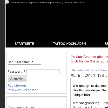
Tattoo-Bewertung für Tattoos, Vorlagen und Motive
STARTSEITE
TATTOO HOCHLADEN
B
Benutzeranmeldung
Die Suchfunktion gibt's n
Doch für die Gäste gibt 
Benutzername:
*
Startseite
»
Motive
»
Schwar
Passwort:
*
: 1. Tei
Bladesc29
Registrieren
Wie gesagt ist das mei
Passwort vergessen
Das Bild wurde per Se
Bildqualität)
Tattoo-Kategorien
Motivbegründung: Erin
Community-News
Dauer: ca 4 Stunden in