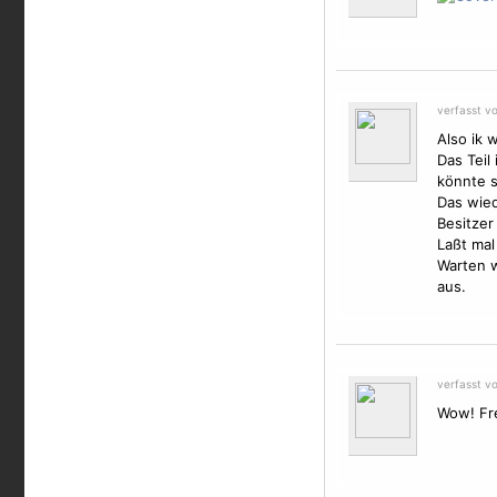
verfasst v
Also ik 
Das Teil
könnte s
Das wie
Besitzer
Laßt mal
Warten w
aus.
verfasst v
Wow! Fre