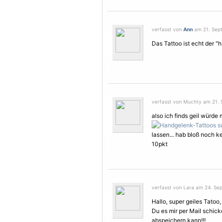
verfasst von
Ann
am 21. Sept
Das Tattoo ist echt der "
verfasst von Muchty am 21. 
also ich finds geil würde 
lassen... hab bloß noch ke
10pkt
verfasst von Lara am 24. Se
Hallo, super geiles Tatoo
Du es mir per Mail schick
abspeichern kann!!!