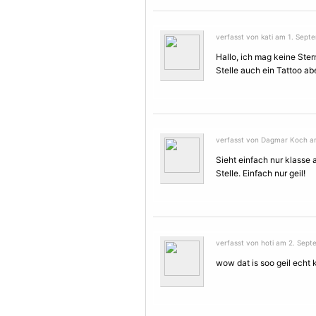
verfasst von kati am 1. Sept
Hallo, ich mag keine
Ster
Stelle auch ein Tattoo ab
verfasst von Dagmar Koch am
Sieht einfach nur klasse 
Stelle. Einfach nur geil!
verfasst von hoti am 2. Sept
wow dat is soo geil echt 