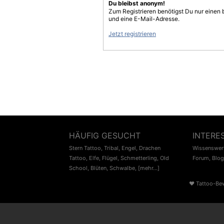
Du bleibst anonym!
Zum Registrieren benötigst Du nur einen
und eine E-Mail-Adresse.
Jetzt registrieren
HÄUFIG GESUCHT
INTERE
Stern Tattoo
,
Tribal
,
Engel
,
Drachen
Wissenswert
Tattoo
,
Elfe
,
Flügel
,
Schmetterling
,
Old
Forum
,
Blog
School
,
Blüten
,
Schwalbe
,
[mehr...]
♥
Tattoo-Be