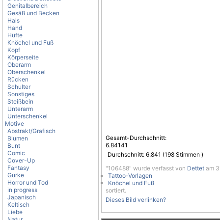
Genitalbereich
Gesäß und Becken
Hals
Hand
Hüfte
Knöchel und Fuß
Kopf
Körperseite
Oberarm
Oberschenkel
Rücken
Schulter
Sonstiges
Steißbein
Unterarm
Unterschenkel
Motive
Abstrakt/Grafisch
Gesamt-Durchschnitt:
Blumen
6.84141
Bunt
Comic
Durchschnitt:
6.841
(
198
Stimmen )
Cover-Up
Fantasy
"106488" wurde verfasst von
Dettet
am 31
Gurke
Tattoo-Vorlagen
Horror und Tod
Knöchel und Fuß
in progress
sortiert.
Japanisch
Dieses Bild verlinken?
Keltisch
Liebe
Natur