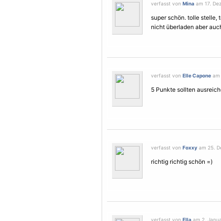
verfasst von
Mina
am 17. Dez
super schön. tolle stelle, 
nicht überladen aber auc
verfasst von
Elle Capone
am 
5 Punkte sollten ausreich
verfasst von
Foxxy
am 25. D
richtig richtig schön =)
verfasst von
Ella
am 2. Janua