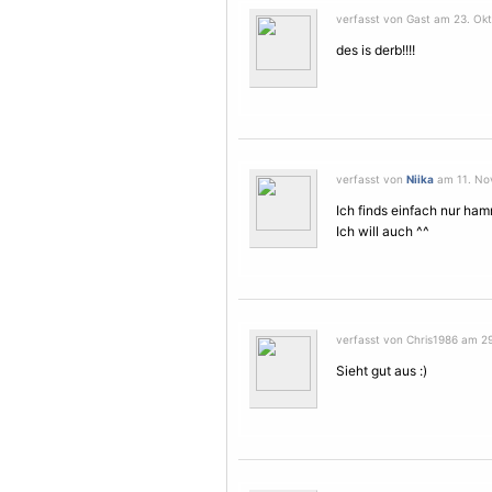
verfasst von Gast am 23. Okt
des is derb!!!!
verfasst von
Niika
am 11. No
Ich finds einfach nur ha
Ich will auch ^^
verfasst von Chris1986 am 2
Sieht gut aus :)