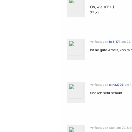
Oh, wie süß :-)
7* :-)
verfasst von
bs11174
am 22. 
Ist ne gute Arbeit, von mir
verfasst von
alina2706
am 18
find ich sehr schön!
verfasst von Gast am 29. Mär