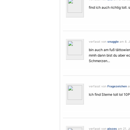
find ich auch richtig toll.
verfasst von
snuggle
am 8. J
bin auch am fuß tättowier
mmh dann bist du aber ec
Schmerzen
...
verfasst von
Fragezeichen
am
Ich find
Sterne
toll lol 10
verfasst von
pisces
am 21. J