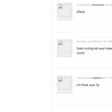
verfasst von
Baumann
am 23.
2Pkte
verfasst von Gast am 20. Okt
Sieht richtig toll aus! Ha
10/10
verfasst von
luderlia
am 7. Mä
ich finds supi 7p.