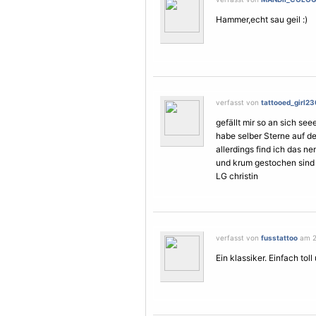
Hammer,echt sau geil :)
verfasst von
tattooed_girl2
gefällt mir so an sich seee
habe selber
Sterne
auf d
allerdings find ich das ne
und krum gestochen sind 
LG christin
verfasst von
fusstattoo
am 2.
Ein klassiker. Einfach toll