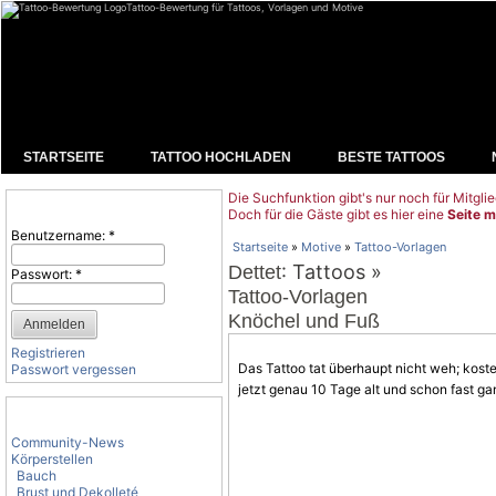
Tattoo-Bewertung für Tattoos, Vorlagen und Motive
STARTSEITE
TATTOO HOCHLADEN
BESTE TATTOOS
Die Suchfunktion gibt's nur noch für Mitglie
Benutzeranmeldung
Doch für die Gäste gibt es hier eine
Seite m
Benutzername:
*
Startseite
»
Motive
»
Tattoo-Vorlagen
: Tattoos »
Dettet
Passwort:
*
Tattoo-Vorlagen
Knöchel und Fuß
Registrieren
Das Tattoo tat überhaupt nicht weh; koste
Passwort vergessen
jetzt genau 10 Tage alt und schon fast ga
Tattoo-Kategorien
Community-News
Körperstellen
Bauch
Brust und Dekolleté