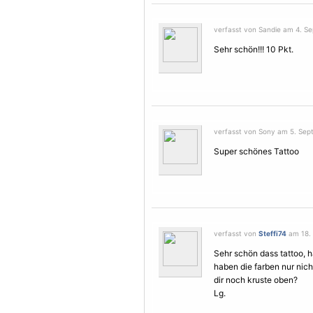
verfasst von Sandie am 4. Se
Sehr schön!!! 10 Pkt.
verfasst von Sony am 5. Sep
Super schönes Tattoo
verfasst von
Steffi74
am 18. 
Sehr schön dass tattoo, h
haben die farben nur nicht
dir noch kruste oben?
Lg.