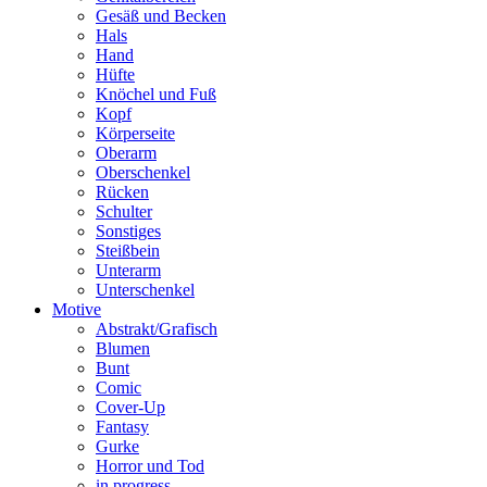
Gesäß und Becken
Hals
Hand
Hüfte
Knöchel und Fuß
Kopf
Körperseite
Oberarm
Oberschenkel
Rücken
Schulter
Sonstiges
Steißbein
Unterarm
Unterschenkel
Motive
Abstrakt/Grafisch
Blumen
Bunt
Comic
Cover-Up
Fantasy
Gurke
Horror und Tod
in progress