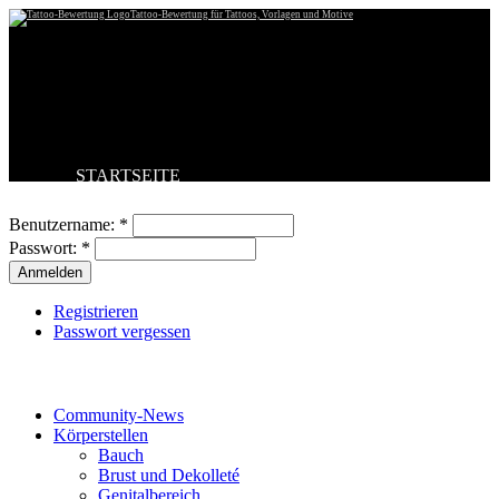
Tattoo-Bewertung für Tattoos, Vorlagen und Motive
STARTSEITE
Benutzeranmeldung
TATTOO HOCHLADEN
BESTE TATTOOS
Benutzername:
*
NEUESTE TATTOOS
Passwort:
*
KOMMENTARE
FORUM
HILFE
Registrieren
Passwort vergessen
Tattoo-Kategorien
Community-News
Körperstellen
Bauch
Brust und Dekolleté
Genitalbereich