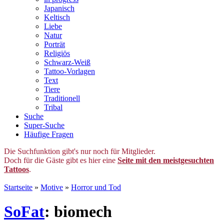
Japanisch
Keltisch
Liebe
Natur
Porträt
Religiös
Schwarz-Weiß
Tattoo-Vorlagen
Text
Tiere
Traditionell
Tribal
Suche
Super-Suche
Häufige Fragen
Die Suchfunktion gibt's nur noch für Mitglieder.
Doch für die Gäste gibt es hier eine
Seite mit den meistgesuchten
Tattoos
.
Startseite
»
Motive
»
Horror und Tod
SoFat
: biomech