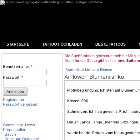
Tattoo-Bewertung für Tattoos, Vorlagen und Motive
STARTSEITE
TATTOO HOCHLADEN
BESTE TATTOOS
Die Suchfunktion gibt's nur noch für Mitglie
Benutzeranmeldung
Doch für die Gäste gibt es hier eine
Seite m
Benutzername:
*
Startseite
»
Motive
»
Blumen
: Blumenranke
Airflower
Passwort:
*
Motivbegründung: Ich steh auf
Blumen
und
Registrieren
Kosten: 800
Passwort vergessen
Schmerzen: Ich hab geweint :P, ich habe 
Tattoo-Kategorien
Dauer: Lange, lange...mehrere Sitzungen.
Community-News
Körperstellen
wurde bei No-Return, vom Klaus gestoch
Bauch
Brust und Dekolleté