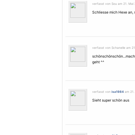
verfasst von Sou am 21. Mai 
Schliesse mich Hexe an, si
verfasst von Schanelle am 21.
schönschönschön...mach
geht ^^
verfasst von
isa1984
am 21. 
Sieht super schön aus