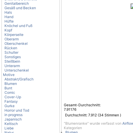
Genitalbereich
Gesäß und Becken
Hals
Hand
Hüfte
Knöchel und Fuß
Kopf
Körperseite
Oberarm
Oberschenkel
Rücken
Schulter
Sonstiges
Steißbein
Unterarm
Unterschenkel
Motive
Abstrakt/Grafisch
Blumen
Bunt
Comic
Cover-Up
Fantasy
Gesamt-Durchschnitt:
Gurke
7.91176
Horror und Tod
in progress
Durchschnitt:
7.912
(
34
Stimmen )
Japanisch
"Blumenranke" wurde verfasst von
Airflo
Keltisch
Kategorien
Liebe
Blumen
Natur