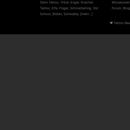
Stern Tattoo
,
Tribal
,
Engel
,
Drachen
Wissenswert
Tattoo
,
Elfe
,
Flügel
,
Schmetterling
,
Old
Forum
,
Blog
School
,
Blüten
,
Schwalbe
,
[mehr...]
♥
Tattoo-Be