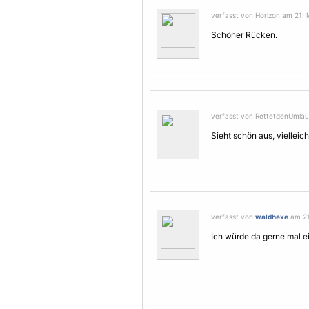
verfasst von Horizon am 21. 
Schöner Rücken.
verfasst von RettetdenUmlaut
Sieht schön aus, vielleich
verfasst von
waldhexe
am 21.
Ich würde da gerne mal e