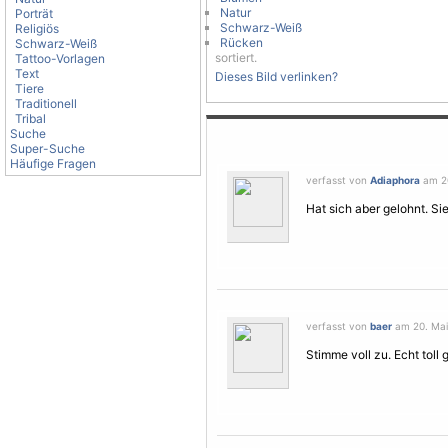
Natur
Porträt
Schwarz-Weiß
Religiös
Rücken
Schwarz-Weiß
sortiert.
Tattoo-Vorlagen
Text
Dieses Bild verlinken?
Tiere
Traditionell
Tribal
Suche
Super-Suche
Häufige Fragen
verfasst von
Adiaphora
am 20
Hat sich aber gelohnt. Sie
verfasst von
baer
am 20. Mai 
Stimme voll zu. Echt toll