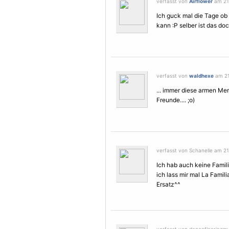
verfasst von
Airflower
am 21.
Ich guck mal die Tage ob
kann :P selber ist das do
verfasst von
waldhexe
am 21.
... immer diese armen Me
Freunde.... ;o)
verfasst von Schanelle am 21.
Ich hab auch keine Famil
ich lass mir mal La Famili
Ersatz^^