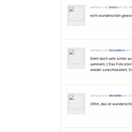
verfasst von
bratzi
am 20. Ma
echt wunderschön geworde
verfasst von
DestyNova
am 2
Sieht doch sehr schön aus
sammeln ;) Das Foto könn
wieder zurechtskaliert. 
verfasst von
MinniMie
am 21.
Ohhh, das ist wunderschön