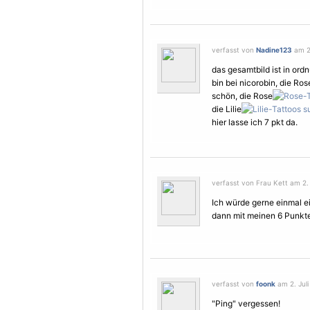
verfasst von
Nadine123
am 2.
das gesamtbild ist in or
bin bei nicorobin, die Ro
schön, die Rose
die Lilie
hier lasse ich 7 pkt da.
verfasst von Frau Kett am 2. 
Ich würde gerne einmal ei
dann mit meinen 6 Punkten
verfasst von
foonk
am 2. Juli
"Ping" vergessen!