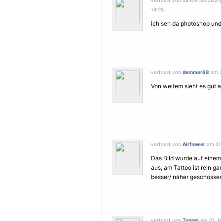
verfasst von dancefloorjazz
14:28.
ich seh da photoshop und k
verfasst von
demmer68
am 2
Von weitem sieht es gut a
verfasst von
Airflower
am 21.
Das Bild wurde auf einem
aus, am Tattoo ist rein ga
besser/ näher geschossen
verfasst von
Tunnel
am 21. M