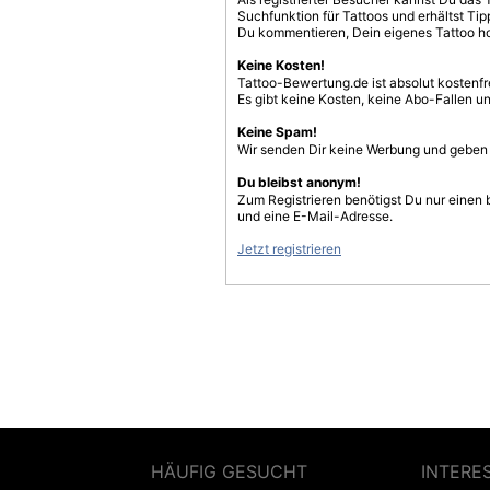
Suchfunktion für Tattoos und erhältst T
Du kommentieren, Dein eigenes Tattoo h
Keine Kosten!
Tattoo-Bewertung.de ist absolut kostenf
Es gibt keine Kosten, keine Abo-Fallen u
Keine Spam!
Wir senden Dir keine Werbung und geben D
Du bleibst anonym!
Zum Registrieren benötigst Du nur einen
und eine E-Mail-Adresse.
Jetzt registrieren
HÄUFIG GESUCHT
INTERE