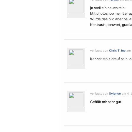
ja stell ein neues rein.
Mit photoshop meint er au
Wurde das bild aber bei 
Kontrast-, tonwert, grad
verfasst von
Chris T. ine
am 4
Kannst stolz drauf sein-
verfasst von
Sylence
am 4. J
Gefällt mir sehr gut