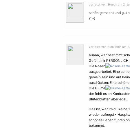
verfasst von Stoeck am 2. Jul
schön gemacht und gut an
? ;-)
verfasst von NicoRobin am 2. 
auaaa, war bestimmt sch
Gefällt mir PERSÖNLICH ;
Die Rosen
ausgearbeitet. Eine schlec
gemein sein und auf keine
ausdrücken: Eine schöne 
Die Blume
der fehlt es an Kontraste
Blütenblätter, aber egal.
Das ist, warum du keine 
wieder aufregst - Hauptsa
schönes Leben führen oh
bekommt.