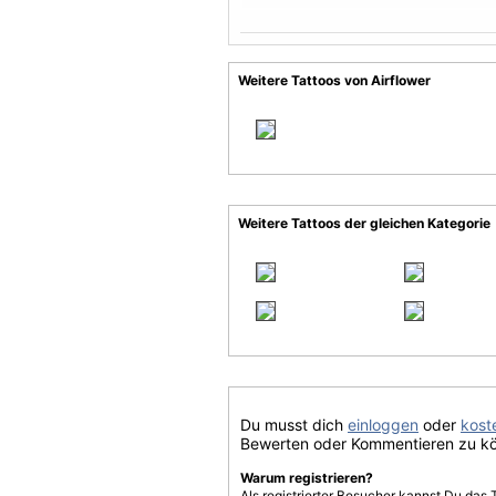
Weitere Tattoos von Airflower
Weitere Tattoos der gleichen Kategorie
Du musst dich
einloggen
oder
koste
Bewerten oder Kommentieren zu k
Warum registrieren?
Als registrierter Besucher kannst Du das 