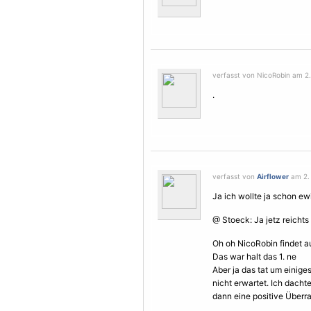
verfasst von NicoRobin am 2. 
.
verfasst von
Airflower
am 2. 
Ja ich wollte ja schon ew
@ Stoeck: Ja jetz reichts
Oh oh NicoRobin findet au
Das war halt das 1. ne
Aber ja das tat um einige
nicht erwartet. Ich dacht
dann eine positive Überr