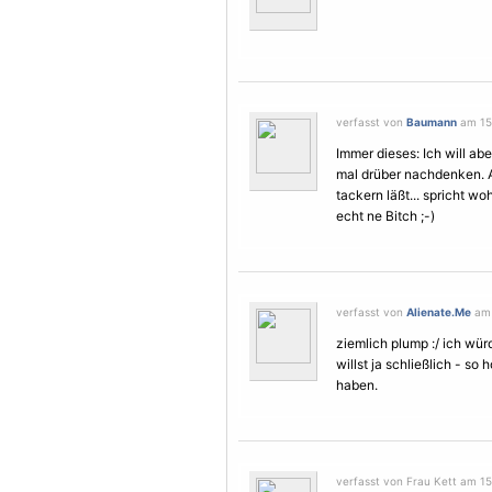
verfasst von
Baumann
am 15.
Immer dieses: Ich will a
mal drüber nachdenken. 
tackern läßt... spricht woh
echt ne Bitch ;-)
verfasst von
Alienate.Me
am 
ziemlich plump :/ ich wür
willst ja schließlich - so
haben.
verfasst von Frau Kett am 15