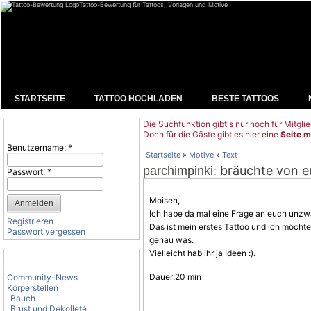
Tattoo-Bewertung für Tattoos, Vorlagen und Motive
STARTSEITE
TATTOO HOCHLADEN
BESTE TATTOOS
Die Suchfunktion gibt's nur noch für Mitglie
Benutzeranmeldung
Doch für die Gäste gibt es hier eine
Seite m
Benutzername:
*
Startseite
»
Motive
»
Text
: bräuchte von e
parchimpinki
Passwort:
*
Moisen,
Ich habe da mal eine Frage an euch unz
Registrieren
Das ist mein erstes Tattoo und ich möcht
Passwort vergessen
genau was.
Vielleicht hab ihr ja Ideen :).
Tattoo-Kategorien
Dauer:20 min
Community-News
Körperstellen
Bauch
Brust und Dekolleté