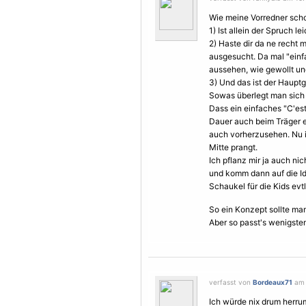
Wie meine Vorredner schon
1) Ist allein der Spruch 
2) Haste dir da ne recht 
ausgesucht. Da mal "ein
aussehen, wie gewollt un
3) Und das ist der Hauptg
Sowas überlegt man sic
Dass ein einfaches "C'est
Dauer auch beim Träger e
auch vorherzusehen. Nu is
Mitte prangt.
Ich pflanz mir ja auch n
und komm dann auf die Ide
Schaukel für die Kids evt
So ein Konzept sollte ma
Aber so passt's wenigstens
verfasst von
Bordeaux71
am 
Ich würde nix drum herr