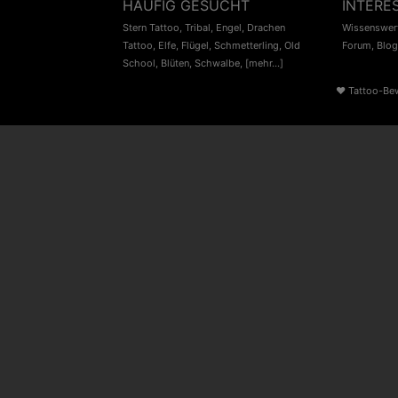
HÄUFIG GESUCHT
INTERE
Stern Tattoo
,
Tribal
,
Engel
,
Drachen
Wissenswert
Tattoo
,
Elfe
,
Flügel
,
Schmetterling
,
Old
Forum
,
Blog
School
,
Blüten
,
Schwalbe
,
[mehr...]
♥
Tattoo-Be