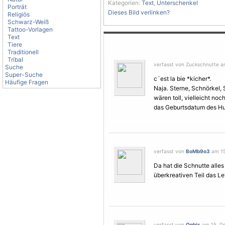
Kategorien:
Text
,
Unterschenkel
Porträt
Dieses Bild verlinken?
Religiös
Schwarz-Weiß
Tattoo-Vorlagen
Text
Tiere
Traditionell
Tribal
verfasst von Zuckschnutte a
Suche
Super-Suche
c´est la bie *kicher*.
Häufige Fragen
Naja. Sterne, Schnörkel,
wären toll, vielleicht noc
das Geburtsdatum des H
verfasst von
BoMb9o3
am 15
Da hat die Schnutte alle
überkreativen Teil das Lev
verfasst von
Ophis
am 15. De