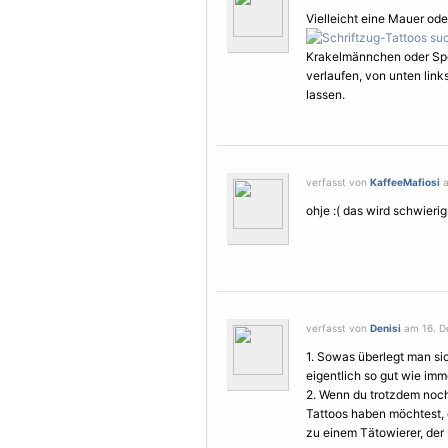
Vielleicht eine Mauer od
Krakelmännchen oder Spon
verlaufen, von unten link
lassen.
verfasst von
KaffeeMafiosi
a
ohje :( das wird schwierig.
verfasst von
Denisi
am 16. D
1. Sowas überlegt man sic
eigentlich so gut wie imm
2. Wenn du trotzdem noch 
Tattoos haben möchtest, d
zu einem Tätowierer, der