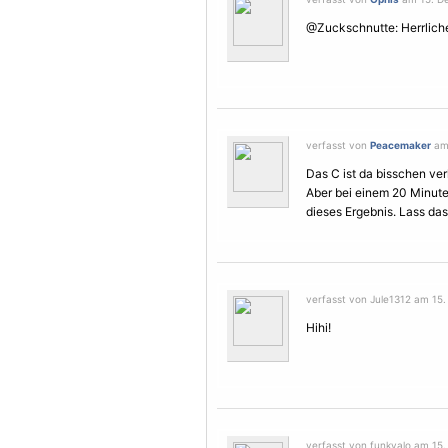
@Zuckschnutte: Herrlicher
verfasst von
Peacemaker
am 
Das C ist da bisschen ver
Aber bei einem 20 Minut
dieses Ergebnis. Lass das
verfasst von Jule1312 am 15.
Hihi!
verfasst von funkyalo am 15.