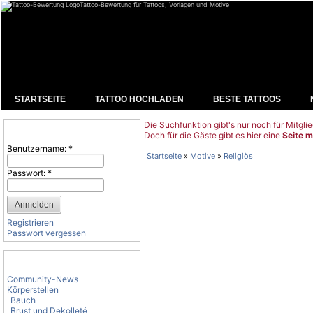
Tattoo-Bewertung für Tattoos, Vorlagen und Motive
STARTSEITE
TATTOO HOCHLADEN
BESTE TATTOOS
Die Suchfunktion gibt's nur noch für Mitglie
Benutzeranmeldung
Doch für die Gäste gibt es hier eine
Seite m
Benutzername:
*
Startseite
»
Motive
»
Religiös
Passwort:
*
Registrieren
Passwort vergessen
Tattoo-Kategorien
Community-News
Körperstellen
Bauch
Brust und Dekolleté