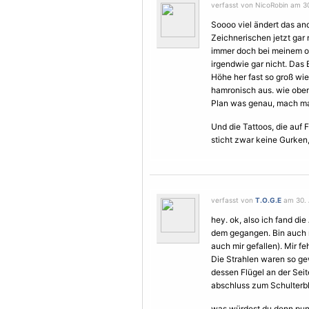
verfasst von NicoRobin am 30
Soooo viel ändert das and
Zeichnerischen jetzt gar 
immer doch bei meinem ob
irgendwie gar nicht. Das 
Höhe her fast so groß wie
hamronisch aus. wie oben
Plan was genau, mach ma
Und die Tattoos, die auf F
sticht zwar keine Gurken,
verfasst von
T.O.G.E
am 30. 
hey. ok, also ich fand die
dem gegangen. Bin auch m
auch mir gefallen). Mir fe
Die Strahlen waren so ge
dessen
Flügel
an der Seit
abschluss zum Schulterbl
was würdest du denn pun