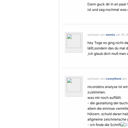
Dann guck dir in en paar
ist und sag nochmal was 
verfasst von
emmis
am 30. A
hey Toge es ging nicht das
läßt,sondern das du mal d
,ich glaub dich muß man 
verfasst von
LennyRemi
am 3
nicorobins analyse ist wir
zustimmen.
was mir noch auffällt:
- die gestaltung der buch
allem die einrisse vermitt
hölzern. schuld daran hab
allgmeine zeichnerische 
- ich finde die Schrift