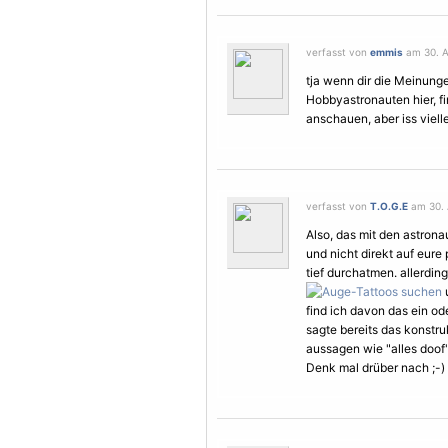
verfasst von
emmis
am 30. A
tja wenn dir die Meinunge
Hobbyastronauten hier, fin
anschauen, aber iss vielle
verfasst von
T.O.G.E
am 30. 
Also, das mit den astron
und nicht direkt auf eure 
tief durchatmen. allerd
find ich davon das ein od
sagte bereits das konstruk
aussagen wie "alles doof
Denk mal drüber nach ;-)