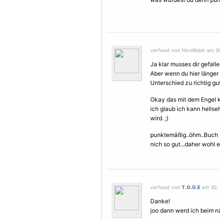
verfasst von NicoRobin am 30
Ja klar musses dir gefalle
Aber wenn du hier länger
Unterschied zu richtig g
Okay das mit dem
Engel
k
ich glaub ich kann hellse
wird. ;)
punktemäßig..öhm..Buch 6-
nich so gut...daher wohl e
verfasst von
T.O.G.E
am 30. 
Danke!
joo dann werd ich beim n