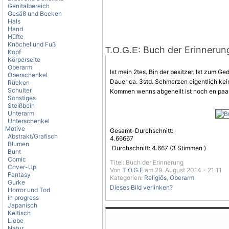
Genitalbereich
Gesäß und Becken
Hals
Hand
Hüfte
Knöchel und Fuß
: Buch der Erinnerun
T.O.G.E
Kopf
Körperseite
Oberarm
Ist mein 2tes. Bin der besitzer. Ist zum G
Oberschenkel
Dauer ca. 3std.
Schmerzen
eigentlich kei
Rücken
Schulter
Kommen wenns abgeheilt ist noch en paar
Sonstiges
Steißbein
Unterarm
Unterschenkel
Motive
Gesamt-Durchschnitt:
Abstrakt/Grafisch
4.66667
Blumen
Durchschnitt:
4.667
(
3
Stimmen )
Bunt
Comic
Titel: Buch der Erinnerung
Cover-Up
Von
T.O.G.E
am 29. August 2014 - 21:11
Fantasy
Kategorien:
Religiös
,
Oberarm
Gurke
Dieses Bild verlinken?
Horror und Tod
in progress
Japanisch
Keltisch
Liebe
Natur