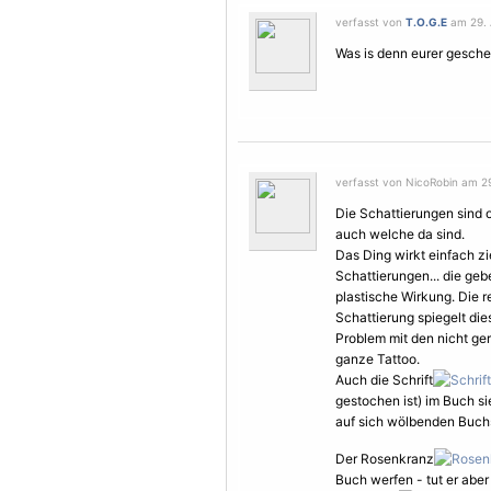
verfasst von
T.O.G.E
am 29. 
Was is denn eurer gesch
verfasst von NicoRobin am 29
Die Schattierungen sind o
auch welche da sind.
Das Ding wirkt einfach zie
Schattierungen... die ge
plastische Wirkung. Die re
Schattierung spiegelt die
Problem mit den nicht ge
ganze Tattoo.
Auch die Schrift
gestochen ist) im Buch si
auf sich wölbenden Buch
Der Rosenkranz
Buch werfen - tut er aber 