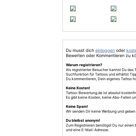
Du musst dich
einloggen
oder
koste
Bewerten oder Kommentieren zu k
Warum registrieren?
Als registrierter Besucher kannst Du das 
Suchfunktion für Tattoos und erhältst T
Du kommentieren, Dein eigenes Tattoo h
Keine Kosten!
Tattoo-Bewertung.de ist absolut kostenf
Es gibt keine Kosten, keine Abo-Fallen u
Keine Spam!
Wir senden Dir keine Werbung und geben D
Du bleibst anonym!
Zum Registrieren benötigst Du nur einen
und eine E-Mail-Adresse.