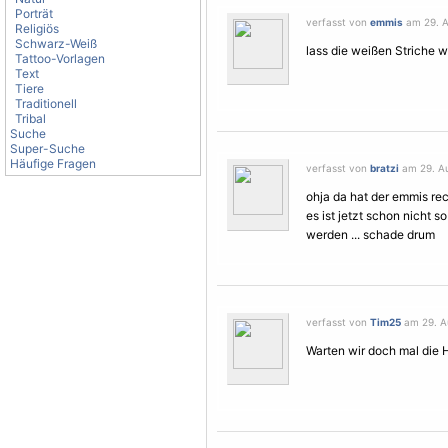
Porträt
verfasst von
emmis
am 29. A
Religiös
Schwarz-Weiß
lass die weißen Striche w
Tattoo-Vorlagen
Text
Tiere
Traditionell
Tribal
Suche
Super-Suche
Häufige Fragen
verfasst von
bratzi
am 29. Au
ohja da hat der emmis rech
es ist jetzt schon nicht s
werden ... schade drum
verfasst von
Tim25
am 29. Au
Warten wir doch mal die H