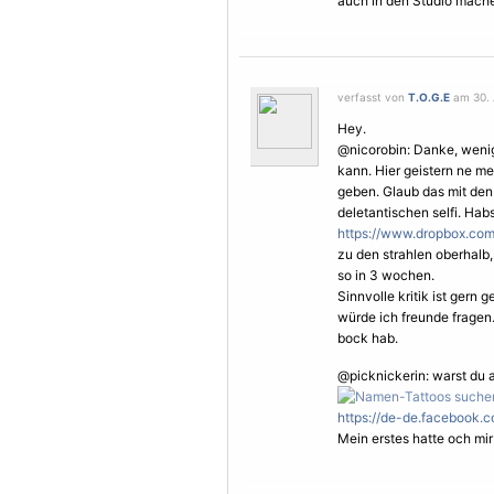
auch in den Studio mach
verfasst von
T.O.G.E
am 30. 
Hey.
@nicorobin: Danke, weni
kann. Hier geistern ne m
geben. Glaub das mit den
deletantischen selfi. Habs
https://www.dropbox.com
zu den strahlen oberhalb
so in 3 wochen.
Sinnvolle kritik ist gern
würde ich freunde fragen.
bock hab.
@picknickerin: warst du 
https://de-de.facebook.c
Mein erstes hatte och m