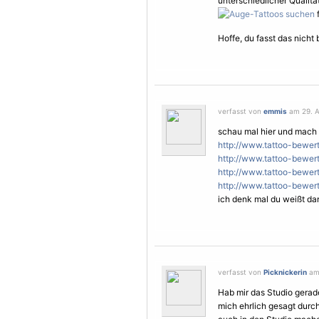
unterschiedlicher Qualit
f
Hoffe, du fasst das nicht 
verfasst von
emmis
am 29. A
schau mal hier und mach 
http://www.tattoo-bewer
http://www.tattoo-bewer
http://www.tattoo-bewert
http://www.tattoo-bewert
ich denk mal du weißt da
verfasst von
Picknickerin
am 
Hab mir das Studio gerad
mich ehrlich gesagt durch