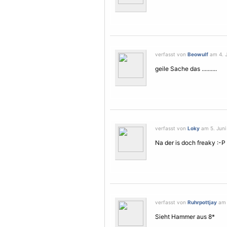
verfasst von
Beowulf
am 4. J
geile Sache das ..........
verfasst von
Loky
am 5. Juni
Na der is doch freaky :-P
verfasst von
Ruhrpottjay
am 1
Sieht Hammer aus 8*