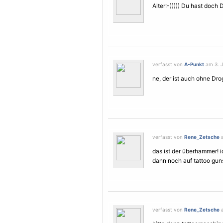
Alter:-))))) Du hast doc
verfasst von
A-Punkt
am 3. J
ne, der ist auch ohne Drog
verfasst von
Rene_Zetsche
a
das ist der überhammer! i
dann noch auf tattoo gun
verfasst von
Rene_Zetsche
a