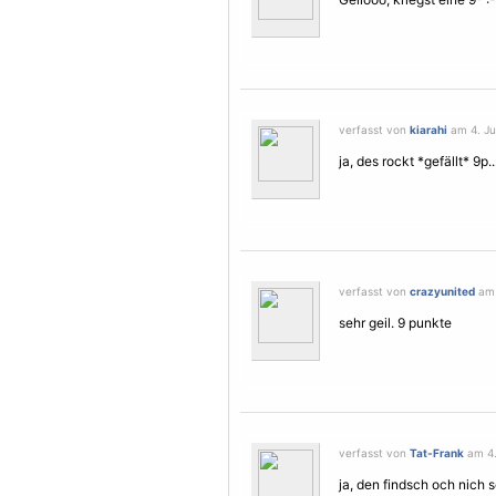
verfasst von
kiarahi
am 4. Ju
ja, des rockt *gefällt* 9p.
verfasst von
crazyunited
am 
sehr geil. 9 punkte
verfasst von
Tat-Frank
am 4.
ja, den findsch och nich sc