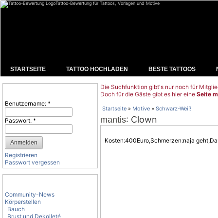
Tattoo-Bewertung für Tattoos, Vorlagen und Motive
STARTSEITE
TATTOO HOCHLADEN
BESTE TATTOOS
Die Suchfunktion gibt's nur noch für Mitglie
Benutzeranmeldung
Doch für die Gäste gibt es hier eine
Seite m
Benutzername:
*
Startseite
»
Motive
»
Schwarz-Weiß
: Clown
mantis
Passwort:
*
Kosten:400Euro,Schmerzen:naja geht,Da
Registrieren
Passwort vergessen
Tattoo-Kategorien
Community-News
Körperstellen
Bauch
Brust und Dekolleté