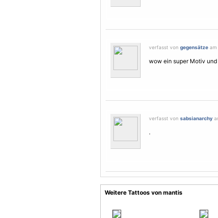
verfasst von
gegensätze
am 2
wow ein super
Motiv
und 
verfasst von
sabsianarchy
am
.
Weitere Tattoos von mantis