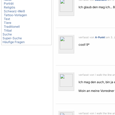
Porträt
Ich glaub den mag ich... 8
Religiös
Schwarz-Weiß
Tattoo-Vorlagen
Text
Tiere
Traditionell
Tribal
Suche
verfasst von
A-Punkt
am 3. J
Super-Suche
Häufige Fragen
cool! 9*
verfasst von I walk the line a
Ich mag den auch, bin ja e
Moin an meine Vorredner
verfasst von I walk the line a