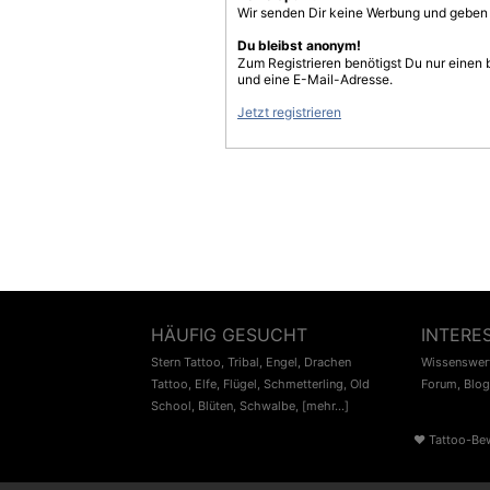
Wir senden Dir keine Werbung und geben D
Du bleibst anonym!
Zum Registrieren benötigst Du nur einen
und eine E-Mail-Adresse.
Jetzt registrieren
HÄUFIG GESUCHT
INTERE
Stern Tattoo
,
Tribal
,
Engel
,
Drachen
Wissenswert
Tattoo
,
Elfe
,
Flügel
,
Schmetterling
,
Old
Forum
,
Blog
School
,
Blüten
,
Schwalbe
,
[mehr...]
♥
Tattoo-Be