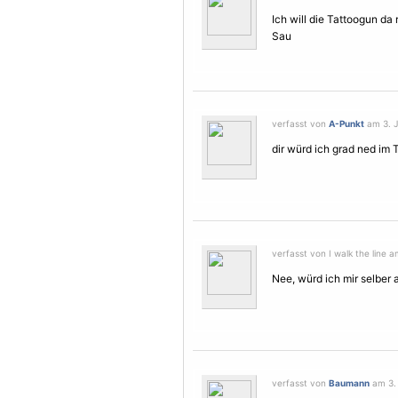
Ich will die Tattoogun da
Sau
verfasst von
A-Punkt
am 3. J
dir würd ich grad ned im T
verfasst von I walk the line a
Nee, würd ich mir selber a
verfasst von
Baumann
am 3. 