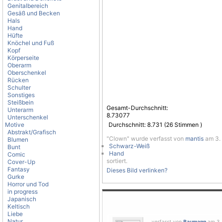
Genitalbereich
Gesäß und Becken
Hals
Hand
Hüfte
Knöchel und Fuß
Kopf
Körperseite
Oberarm
Oberschenkel
Rücken
Schulter
Sonstiges
Steißbein
Gesamt-Durchschnitt:
Unterarm
8.73077
Unterschenkel
Motive
Durchschnitt:
8.731
(
26
Stimmen )
Abstrakt/Grafisch
"Clown" wurde verfasst von
mantis
am 3. 
Blumen
Schwarz-Weiß
Bunt
Hand
Comic
sortiert.
Cover-Up
Fantasy
Dieses Bild verlinken?
Gurke
Horror und Tod
in progress
Japanisch
Keltisch
Liebe
Natur
verfasst von
Baumann
am 3. 