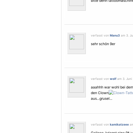
bitte denn tattoomaschine
verfasst von
Manu3
am 3. Ju
sehr schön 9er
verfasst von
wolf
am 3. Juni 
aaahhh war wohl bei dem a
den Clown
aus...grusel...
verfasst von
kamikatzeee
am
Geilooo, kriegst eine 9* :