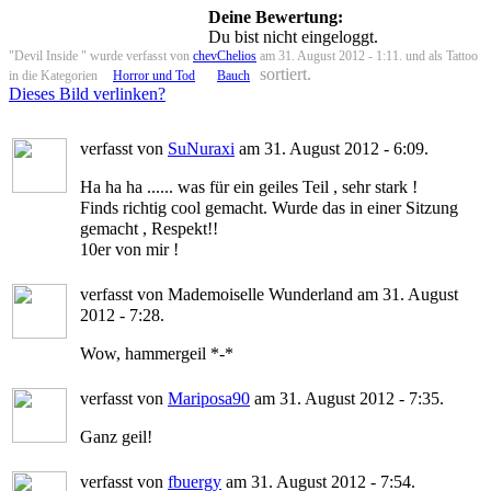
Deine Bewertung:
Du bist nicht eingeloggt.
"Devil Inside " wurde verfasst von
chevChelios
am 31. August 2012 - 1:11. und als Tattoo
sortiert.
in die Kategorien
Horror und Tod
Bauch
Dieses Bild verlinken?
verfasst von
SuNuraxi
am 31. August 2012 - 6:09.
Ha ha ha ...... was für ein geiles Teil , sehr stark !
Finds richtig cool gemacht. Wurde das in einer Sitzung
gemacht , Respekt!!
10er von mir !
verfasst von Mademoiselle Wunderland am 31. August
2012 - 7:28.
Wow, hammergeil *-*
verfasst von
Mariposa90
am 31. August 2012 - 7:35.
Ganz geil!
verfasst von
fbuergy
am 31. August 2012 - 7:54.