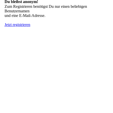
Du bleibst anonym!
Zum Registrieren benötigst Du nur einen beliebigen
Benutzernamen
und eine E-Mail-Adresse.
Jetzt registrieren
Suche nach Tattoos
Neueste User
Es gibt
138675 Mitglieder
.
Hier sind die Neuesten:
nach oben
HÄUFIG GESUCHT
Stern Tattoo
,
Tribal
,
Engel
,
Drachen
INTERESSANTES