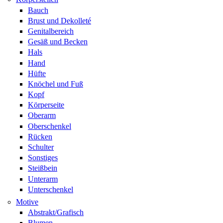
Bauch
Brust und Dekolleté
Genitalbereich
Gesäß und Becken
Hals
Hand
Hüfte
Knöchel und Fuß
Kopf
Körperseite
Oberarm
Oberschenkel
Rücken
Schulter
Sonstiges
Steißbein
Unterarm
Unterschenkel
Motive
Abstrakt/Grafisch
Blumen