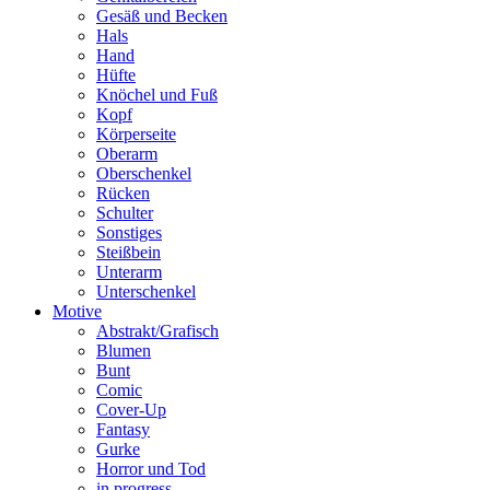
Gesäß und Becken
Hals
Hand
Hüfte
Knöchel und Fuß
Kopf
Körperseite
Oberarm
Oberschenkel
Rücken
Schulter
Sonstiges
Steißbein
Unterarm
Unterschenkel
Motive
Abstrakt/Grafisch
Blumen
Bunt
Comic
Cover-Up
Fantasy
Gurke
Horror und Tod
in progress