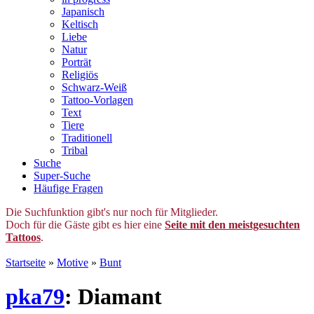
Japanisch
Keltisch
Liebe
Natur
Porträt
Religiös
Schwarz-Weiß
Tattoo-Vorlagen
Text
Tiere
Traditionell
Tribal
Suche
Super-Suche
Häufige Fragen
Die Suchfunktion gibt's nur noch für Mitglieder.
Doch für die Gäste gibt es hier eine
Seite mit den meistgesuchten
Tattoos
.
Startseite
»
Motive
»
Bunt
pka79
: Diamant