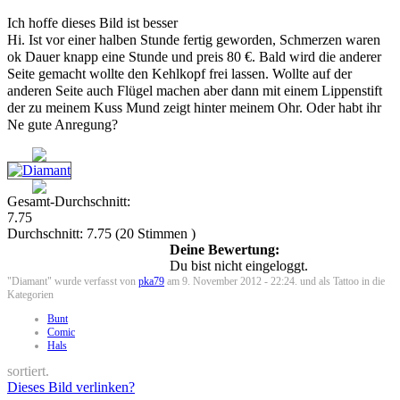
Ich hoffe dieses Bild ist besser
Hi. Ist vor einer halben Stunde fertig geworden, Schmerzen waren
ok Dauer knapp eine Stunde und preis 80 €. Bald wird die anderer
Seite gemacht wollte den Kehlkopf frei lassen. Wollte auf der
anderen Seite auch Flügel machen aber dann mit einem Lippenstift
der zu meinem Kuss Mund zeigt hinter meinem Ohr. Oder habt ihr
Ne gute Anregung?
Gesamt-Durchschnitt:
7.75
Durchschnitt:
7.75
(
20
Stimmen )
Deine Bewertung:
Du bist nicht eingeloggt.
"Diamant" wurde verfasst von
pka79
am 9. November 2012 - 22:24. und als Tattoo in die
Kategorien
Bunt
Comic
Hals
sortiert.
Dieses Bild verlinken?