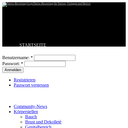
Tattoo-Bewertung für Tattoos, Vorlagen und Motive
STARTSEITE
Benutzeranmeldung
TATTOO HOCHLADEN
BESTE TATTOOS
Benutzername:
*
NEUESTE TATTOOS
Passwort:
*
KOMMENTARE
FORUM
HILFE
Registrieren
Passwort vergessen
Tattoo-Kategorien
Community-News
Körperstellen
Bauch
Brust und Dekolleté
Genitalbereich