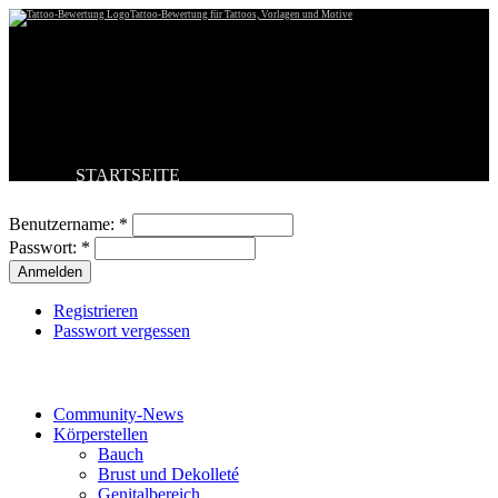
Tattoo-Bewertung für Tattoos, Vorlagen und Motive
STARTSEITE
Benutzeranmeldung
TATTOO HOCHLADEN
BESTE TATTOOS
Benutzername:
*
NEUESTE TATTOOS
Passwort:
*
KOMMENTARE
FORUM
HILFE
Registrieren
Passwort vergessen
Tattoo-Kategorien
Community-News
Körperstellen
Bauch
Brust und Dekolleté
Genitalbereich