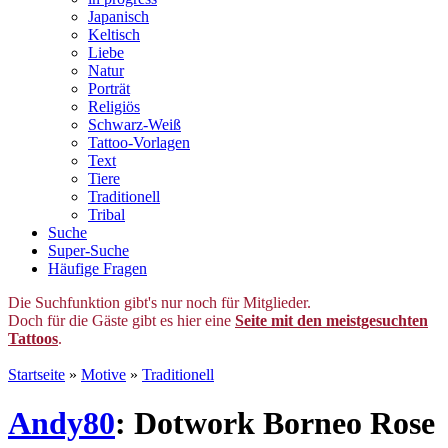
Japanisch
Keltisch
Liebe
Natur
Porträt
Religiös
Schwarz-Weiß
Tattoo-Vorlagen
Text
Tiere
Traditionell
Tribal
Suche
Super-Suche
Häufige Fragen
Die Suchfunktion gibt's nur noch für Mitglieder.
Doch für die Gäste gibt es hier eine
Seite mit den meistgesuchten
Tattoos
.
Startseite
»
Motive
»
Traditionell
Andy80
: Dotwork Borneo Rose