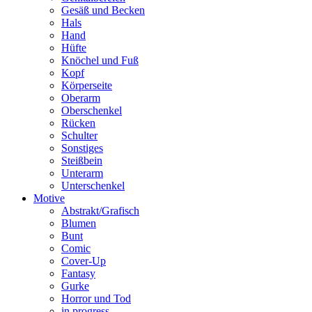
Gesäß und Becken
Hals
Hand
Hüfte
Knöchel und Fuß
Kopf
Körperseite
Oberarm
Oberschenkel
Rücken
Schulter
Sonstiges
Steißbein
Unterarm
Unterschenkel
Motive
Abstrakt/Grafisch
Blumen
Bunt
Comic
Cover-Up
Fantasy
Gurke
Horror und Tod
in progress