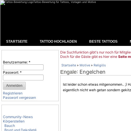
Tattoo-Bewertung für Tattoos, Vorlagen und Motive
STARTSEITE
TATTOO HOCHLADEN
BESTE TATTOOS
Die Suchfunktion gibt's nur noch für Mitglie
Benutzeranmeldung
Doch für die Gäste gibt es hier eine
Seite m
Benutzername:
*
Startseite
»
Motive
»
Religiös
: Engelchen
Engale
Passwort:
*
Ist leider schon etwas mitgenommen.. ;) 
eigentlich nicht weh getan sondern gekitze
Registrieren
Passwort vergessen
Tattoo-Kategorien
Community-News
Körperstellen
Bauch
Brust und Dekolleté