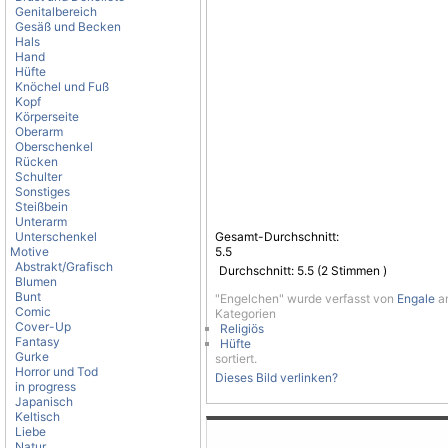
Genitalbereich
Gesäß und Becken
Hals
Hand
Hüfte
Knöchel und Fuß
Kopf
Körperseite
Oberarm
Oberschenkel
Rücken
Schulter
Sonstiges
Steißbein
Unterarm
Unterschenkel
Gesamt-Durchschnitt:
Motive
5.5
Abstrakt/Grafisch
Durchschnitt:
5.5
(
2
Stimmen )
Blumen
Bunt
"Engelchen" wurde verfasst von
Engale
am
Comic
Kategorien
Cover-Up
Religiös
Fantasy
Hüfte
Gurke
sortiert.
Horror und Tod
Dieses Bild verlinken?
in progress
Japanisch
Keltisch
Liebe
Natur