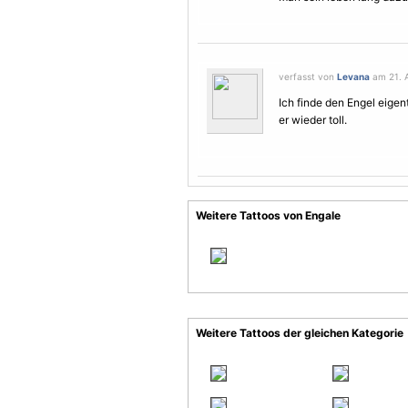
verfasst von
Levana
am 21. A
Ich finde den
Engel
eigent
er wieder toll.
Weitere Tattoos von Engale
Weitere Tattoos der gleichen Kategorie