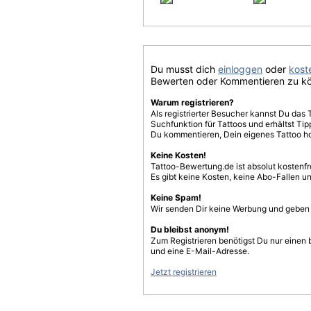
Du musst dich
einloggen
oder
koste
Bewerten oder Kommentieren zu k
Warum registrieren?
Als registrierter Besucher kannst Du das 
Suchfunktion für Tattoos und erhältst T
Du kommentieren, Dein eigenes Tattoo h
Keine Kosten!
Tattoo-Bewertung.de ist absolut kostenf
Es gibt keine Kosten, keine Abo-Fallen u
Keine Spam!
Wir senden Dir keine Werbung und geben D
Du bleibst anonym!
Zum Registrieren benötigst Du nur einen
und eine E-Mail-Adresse.
Jetzt registrieren