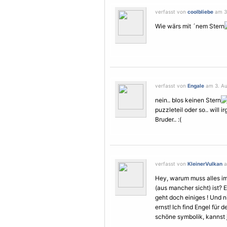
verfasst von
coolbliebe
am 3.
Wie wärs mit ´nem Stern
verfasst von
Engale
am 3. Au
nein.. blos keinen Stern
puzzleteil oder so.. will
Bruder.. :(
verfasst von
KleinerVulkan
a
Hey, warum muss alles imm
(aus mancher sicht) ist? 
geht doch einiges ! Und n
ernst! Ich find
Engel
für d
schöne symbolik, kannst 