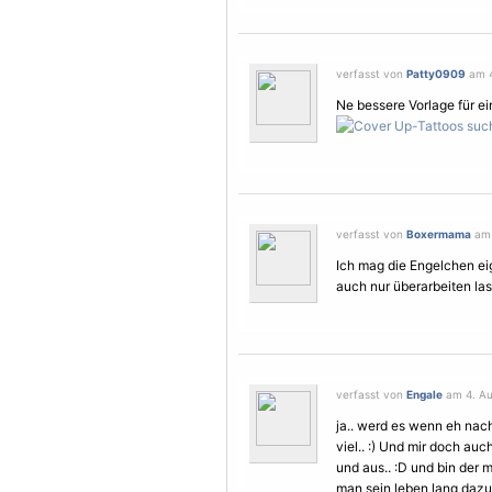
verfasst von
Patty0909
am 4
Ne bessere
Vorlage
für e
verfasst von
Boxermama
am 
Ich mag die Engelchen eig
auch nur überarbeiten lass
verfasst von
Engale
am 4. Au
ja.. werd es wenn eh nach
viel.. :) Und mir doch auc
und aus.. :D und bin der 
man sein leben lang dazu 