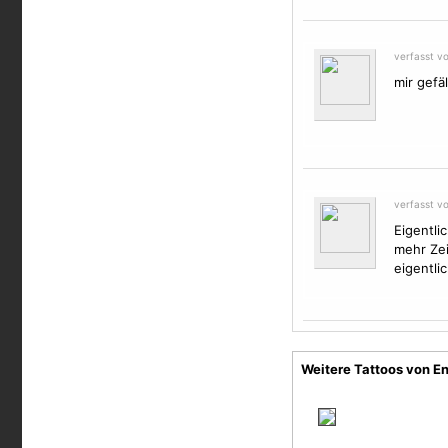
verfasst v
mir gefä
verfasst v
Eigentli
mehr Zei
eigentli
Weitere Tattoos von E