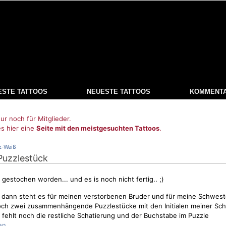
ESTE TATTOOS
NEUESTE TATTOOS
KOMMENT
ur noch für Mitglieder.
es hier eine
Seite mit den meistgesuchten Tattoos
.
z-Weiß
 Puzzlestück
h gestochen worden... und es is noch nicht fertig.. ;)
t, dann steht es für meinen verstorbenen Bruder und für meine Schwest
noch zwei zusammenhängende Puzzlestücke mit den Initialen meiner Sc
fehlt noch die restliche Schatierung und der Buchstabe im Puzzle
.