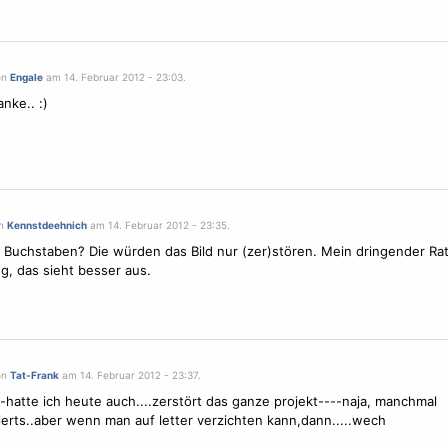
on
Engale
am 14. Februar 2012 - 23:03.
nke.. :)
on
Kennstdeehnich
am 14. Februar 2012 - 23:35.
 Buchstaben? Die würden das Bild nur (zer)stören. Mein dringender Rat
g, das sieht besser aus.
on
Tat-Frank
am 14. Februar 2012 - 23:37.
-hatte ich heute auch....zerstört das ganze projekt----naja, manchmal
ierts..aber wenn man auf letter verzichten kann,dann.....wech