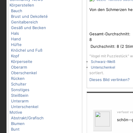
Körperstellen
Von den
Schmerzen
her
Bauch
Brust und Dekolleté
Genitalbereich
Gesäß und Becken
Hals
Gesamt-Durchschnitt:
Hand
8
Hüfte
Durchschnitt:
8
(
2
Stim
Knöchel und Fuß
Kopf
"Vogel mit Puzzlestück" 
Körperseite
Schwarz-Weiß
Oberarm
Unterschenkel
Oberschenkel
sortiert.
Rücken
Dieses Bild verlinken?
Schulter
Sonstiges
Steißbein
Unterarm
Unterschenkel
Motive
verfasst v
Abstrakt/Grafisch
schön--g
Blumen
Bunt