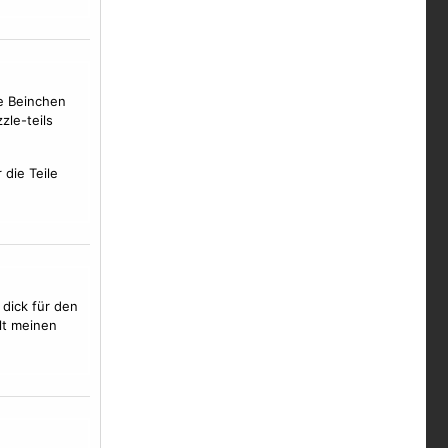
ie Beinchen
zle-teils
die Teile
 dick für den
alt meinen