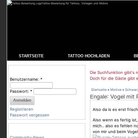
Tattoo-Bewertung für Tattoos, Vorlagen und Motive
STARTSEITE
TATTOO HOCHLADEN
B
Benutzeranmeldung
Die Suchfunktion gibt's n
Doch für die Gäste gibt 
Benutzername:
*
Startseite
»
Motive
»
Schwar
Passwort:
*
: Vogel mit
Engale
Registrieren
Also da is es erst frisc
Passwort vergessen
Also wenn es fertig is
mich.. also es fehlen 
Tattoo-Kategorien
von mir und beim
Vogel
Community-News