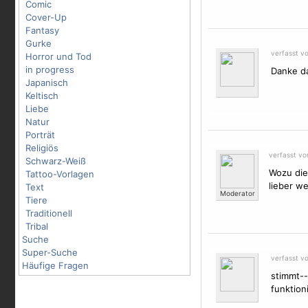
Comic
Cover-Up
Fantasy
Gurke
verfasst v
Horror und Tod
in progress
Danke da
Japanisch
Keltisch
Liebe
Natur
Porträt
Religiös
verfasst v
Schwarz-Weiß
Wozu die
Tattoo-Vorlagen
lieber we
Text
Moderator
Tiere
Traditionell
Tribal
Suche
Super-Suche
verfasst v
Häufige Fragen
stimmt--
funktion