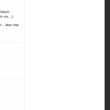
falsch
 nix.. ;)
t... aber mal