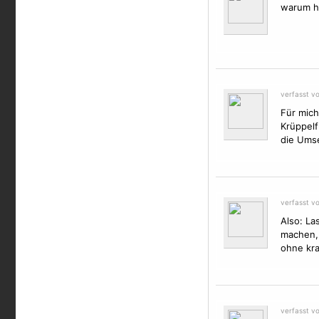
warum ha
verfasst v
Für mich
Krüppelf
die Ums
verfasst v
Also: La
machen, 
ohne kra
verfasst v