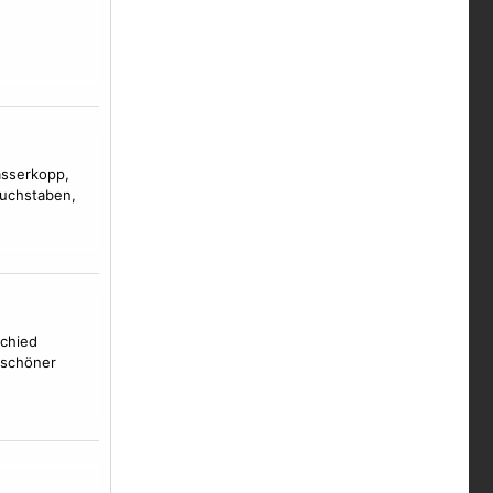
Wasserkopp,
Buchstaben,
schied
r schöner