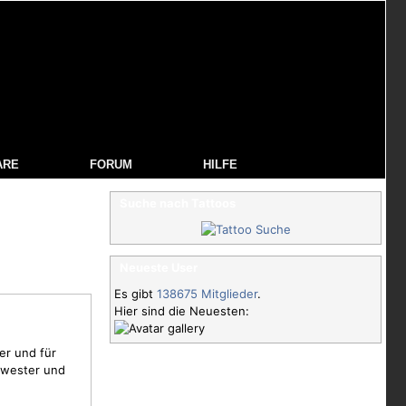
ARE
FORUM
HILFE
Suche nach Tattoos
Neueste User
Es gibt
138675 Mitglieder
.
Hier sind die Neuesten:
er und für
hwester und