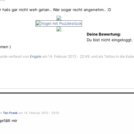
 hats gar nicht weh getan.. War sogar recht angenehm.. :D
Deine Bewertung:
Du bist nicht eingeloggt.
men )
wurde verfasst von
Engale
am 14. Februar 2012 - 22:49. und als Tattoo in die Kate
on
Tat-Frank
am 14. Februar 2012 - 23:01.
efällt mir