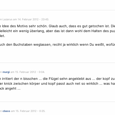
on Lazarus am 14. Februar 2012 - 23:43.
e Idee des Motivs sehr schön. Glaub auch, dass es gut getochen ist. D
ielleicht ein wenig überlang, aber das ist dann wohl dem Halten des puz
et.
ch den Buchstaben weglassen, reciht ja wirklich wenn Du weißt, wofür 
on
murgi
am 15. Februar 2012 - 0:04.
 irritiert der n bisschen ... die
Flügel
sehn angeklebt aus ... der kopf zu
 der knick zwischen körper und kopf passt auch net so wirklich ... was h
k angeht ...
on
cbass
am 15. Februar 2012 - 0:25.