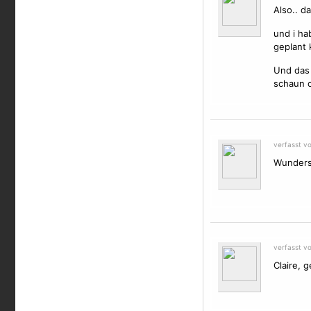
Also.. d
und i ha
geplant 
Und das 
schaun o
verfasst vo
Wunders
verfasst v
Claire, 