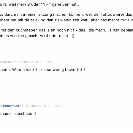
as N, weil mein Bruder "Niki" geheißen hat..
bs darum nit in einer sitzung machen können, weil der tattoowierer das 
khabt hat mit da zeit und dan zu wenig zeit war.. aber das macht mir auch
mit den buchstaben das is eh noch nit fix das i die mach.. is halt geplan
b es wirklich gmacht wird oder nicht.. ;)
n Claire am 15. Februar 2012 - 21:47.
chön. Warum habt ihr es so wenig bewertet ?
on
fermentum
am 15. Februar 2012 - 21:50.
genauer hinschauen!