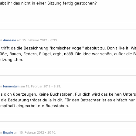
bt ihr das nicht in einer Sitzung fertig gestochen?
on
Amnesie
am 15. Februar 2012 - 0:33.
 trifft da die Bezeichnung "komischer
Vogel
" absolut zu. Don't like it. 
üße, Bauch, Federn, Flügel, argh, näää. Die Idee war schön, außer die 
etzung...hm.
on
fermentum
am 15. Februar 2012 - 8:29.
ss dich überzeugen. Keine Buchstaben. Für dich wird das keinen Unter
die Bedeutung trägst du ja in dir. Für den Betrachter ist es einfach nu
mpfhaft eingearbeitete Buchstaben.
on
Engale
am 15. Februar 2012 - 20:10.