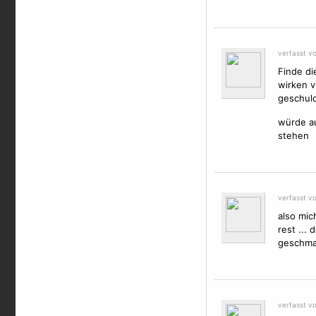
verfasst v
Finde di
wirken v
geschuld
würde au
stehen
verfasst v
also mich
rest ...
geschmac
verfasst v