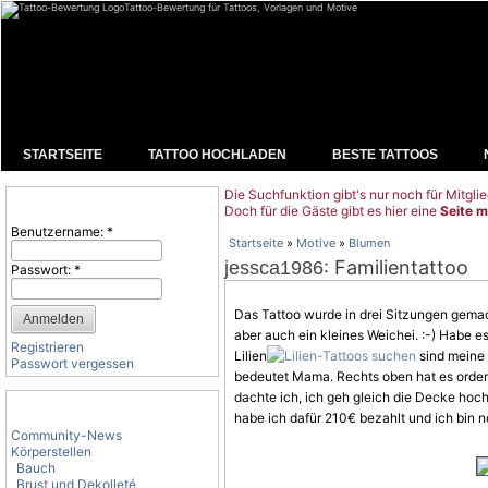
Tattoo-Bewertung für Tattoos, Vorlagen und Motive
STARTSEITE
TATTOO HOCHLADEN
BESTE TATTOOS
Die Suchfunktion gibt's nur noch für Mitglie
Benutzeranmeldung
Doch für die Gäste gibt es hier eine
Seite m
Benutzername:
*
Startseite
»
Motive
»
Blumen
: Familientattoo
jessca1986
Passwort:
*
Das Tattoo wurde in drei Sitzungen gemac
aber auch ein kleines Weichei. :-) Habe e
Registrieren
Lilien
sind meine 
Passwort vergessen
bedeutet Mama. Rechts oben hat es orden
dachte ich, ich geh gleich die Decke hoch
Tattoo-Kategorien
habe ich dafür 210€ bezahlt und ich bin n
Community-News
Körperstellen
Bauch
Brust und Dekolleté