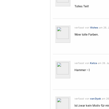
Tolles Teil!
verfasst von
Vishes
am 26. J
Wow tolle Farben.
verfasst von
Katza
am 26. Ju
Hammer :-)
verfasst von
van Dyak
am 26.
Ist zwar kein
Motiv
für mi