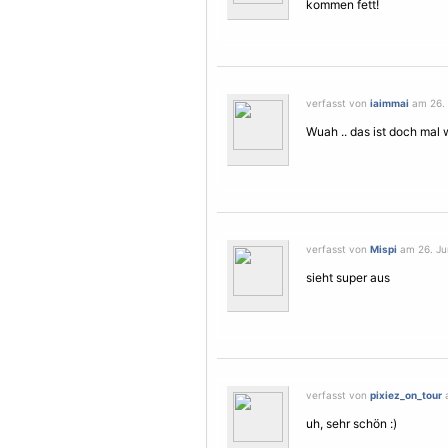
kommen fett!
verfasst von
iaimmai
am 26. 
Wuah .. das ist doch mal
verfasst von
Mispi
am 26. Jun
sieht super aus
verfasst von
pixiez_on_tour
a
uh, sehr schön :)