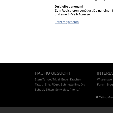
Du bleibst anonym!
Zum Registrieren benötigst Du nur einen
und eine E-Mail-Adresse.
Jetzt registrieren
HÄUFIG GESUCHT
INTERE
Stern Tattoo
,
Tribal
,
Engel
,
Drachen
Wissenswert
Tattoo
,
Elfe
,
Flügel
,
Schmetterling
,
Old
Forum
,
Blog
School
,
Blüten
,
Schwalbe
,
[mehr...]
♥
Tattoo-Be