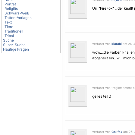
Porträt
Uiii "FireFox" .. der knallt
Religiös
Schwarz-Weiß
Tattoo-Vorlagen
Text
Tiere
Traditionell
Tribal
Suche
verfasst von
kiarahi
am 26. J
Super-Suche
Häufige Fragen
wow....die Farben knallen 
abgeheilt ein...will mich 
verfasst von tragicmoment am
geiles teil :)
verfasst von
Califax
am 26. J