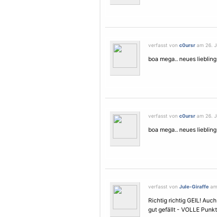
verfasst von
c0ursr
am 26. Ju
boa mega.. neues liebling
verfasst von
c0ursr
am 26. Ju
boa mega.. neues liebling
verfasst von
Jule-Giraffe
am 
Richtig richtig GEIL! Auc
gut gefällt - VOLLE Punkt