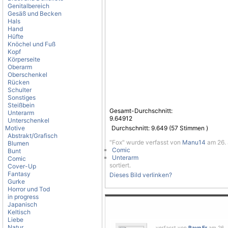
Genitalbereich
Gesäß und Becken
Hals
Hand
Hüfte
Knöchel und Fuß
Kopf
Körperseite
Oberarm
Oberschenkel
Rücken
Schulter
Sonstiges
Steißbein
Gesamt-Durchschnitt:
Unterarm
9.64912
Unterschenkel
Motive
Durchschnitt:
9.649
(
57
Stimmen )
Abstrakt/Grafisch
"Fox" wurde verfasst von
Manu14
am 26. 
Blumen
Comic
Bunt
Unterarm
Comic
sortiert.
Cover-Up
Fantasy
Dieses Bild verlinken?
Gurke
Horror und Tod
in progress
Japanisch
Keltisch
Liebe
Natur
verfasst von
Rayn Er
am 26. J