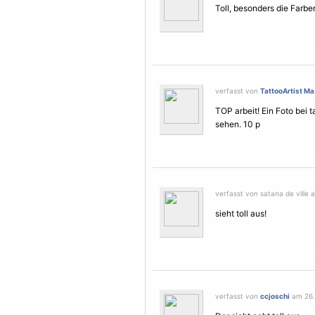
Toll, besonders die Farbe
verfasst von
TattooArtist Ma.
TOP arbeit! Ein Foto bei 
sehen. 10 p
verfasst von satana de ville 
sieht toll aus!
verfasst von
ccjoschi
am 26. 