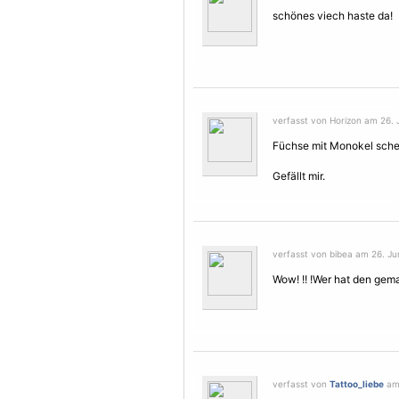
schönes viech haste da!
verfasst von Horizon am 26. J
Füchse mit Monokel schei
Gefällt mir.
verfasst von bibea am 26. Jun
Wow! !! !Wer hat den gem
verfasst von
Tattoo_liebe
am 