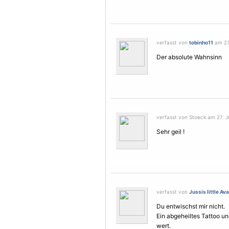
verfasst von
tobinho11
am 27.
Der absolute Wahnsinn
verfasst von Stoeck am 27. Ju
Sehr geil !
verfasst von
Jussis little Av
Du entwischst mir nicht.
Ein abgeheiltes Tattoo un
wert.