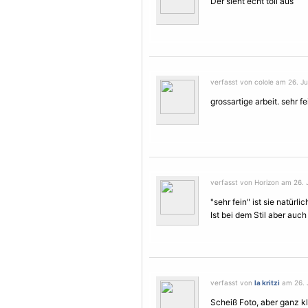
Der sieht echt toll aus
verfasst von colole am 26. Ju
grossartige arbeit. sehr fe
verfasst von Horizon am 26. J
"sehr fein" ist sie natürlich
Ist bei dem Stil aber auch 
verfasst von
la kritzi
am 26. J
Scheiß Foto, aber ganz kla