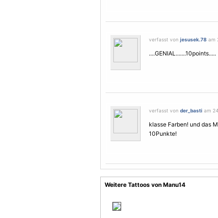
verfasst von
jesusek.78
am 2
....GENIAL.......10points.....
verfasst von
der_basti
am 24.
klasse Farben! und das
M
10Punkte!
Weitere Tattoos von Manu14