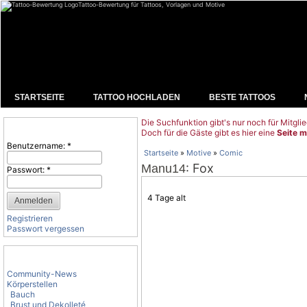
Tattoo-Bewertung für Tattoos, Vorlagen und Motive
STARTSEITE
TATTOO HOCHLADEN
BESTE TATTOOS
Die Suchfunktion gibt's nur noch für Mitglie
Benutzeranmeldung
Doch für die Gäste gibt es hier eine
Seite m
Benutzername:
*
Startseite
»
Motive
»
Comic
: Fox
Manu14
Passwort:
*
4 Tage alt
Registrieren
Passwort vergessen
Tattoo-Kategorien
Community-News
Körperstellen
Bauch
Brust und Dekolleté