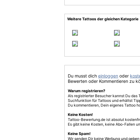
Weitere Tattoos der gleichen Kategorie
Du musst dich
einloggen
oder
koste
Bewerten oder Kommentieren zu k
Warum registrieren?
Als registrierter Besucher kannst Du das 
Suchfunktion für Tattoos und erhältst T
Du kommentieren, Dein eigenes Tattoo h
Keine Kosten!
Tattoo-Bewertung.de ist absolut kostenf
Es gibt keine Kosten, keine Abo-Fallen u
Keine Spam!
Wir senden Dir keine Werbung und geben D