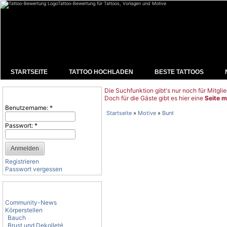
Tattoo-Bewertung für Tattoos, Vorlagen und Motive
STARTSEITE
TATTOO HOCHLADEN
BESTE TATTOOS
Die Suchfunktion gibt's nur noch für Mitglie
Benutzeranmeldung
Doch für die Gäste gibt es hier eine
Seite m
Benutzername:
*
Startseite
»
Motive
»
Bunt
Passwort:
*
Registrieren
Passwort vergessen
Tattoo-Kategorien
Community-News
Körperstellen
Bauch
Brust und Dekolleté