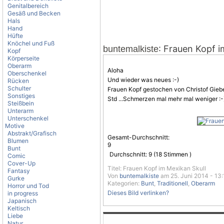
Genitalbereich
Gesäß und Becken
Hals
Hand
Hüfte
Knöchel und Fuß
: Frauen Kopf i
buntemalkiste
Kopf
Körperseite
Oberarm
Aloha
Oberschenkel
Und wieder was neues :-)
Rücken
Schulter
Frauen
Kopf gestochen von Christof Giebe
Sonstiges
Std ...
Schmerzen
mal mehr mal weniger :-
Steißbein
Unterarm
Unterschenkel
Motive
Abstrakt/Grafisch
Gesamt-Durchschnitt:
Blumen
9
Bunt
Durchschnitt:
9
(
18
Stimmen )
Comic
Cover-Up
Titel: Frauen Kopf im Mexikan Skull
Fantasy
Von
buntemalkiste
am 25. Juni 2014 - 13
Gurke
Kategorien:
Bunt
,
Traditionell
,
Oberarm
Horror und Tod
Dieses Bild verlinken?
in progress
Japanisch
Keltisch
Liebe
Natur