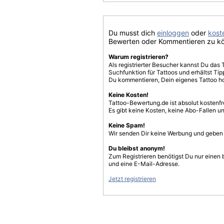
Du musst dich
einloggen
oder
koste
Bewerten oder Kommentieren zu k
Warum registrieren?
Als registrierter Besucher kannst Du das 
Suchfunktion für Tattoos und erhältst T
Du kommentieren, Dein eigenes Tattoo h
Keine Kosten!
Tattoo-Bewertung.de ist absolut kostenf
Es gibt keine Kosten, keine Abo-Fallen u
Keine Spam!
Wir senden Dir keine Werbung und geben D
Du bleibst anonym!
Zum Registrieren benötigst Du nur einen
und eine E-Mail-Adresse.
Jetzt registrieren