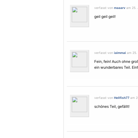
verfasst von
maaarv
am 25. J
geil geil geil!
verfasst von
iaimmai
am 25. 
Fein, fein! Auch ohne gr
ein wunderbares Teil. Ein
verfasst von
Hellfish77
am 26
schönes Teil, gefällt!