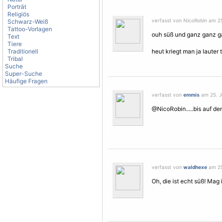
Porträt
Religiös
verfasst von NicoRobin am 25.
Schwarz-Weiß
Tattoo-Vorlagen
ouh süß und ganz ganz g
Text
Tiere
Traditionell
heut kriegt man ja lauter 
Tribal
Suche
Super-Suche
Häufige Fragen
verfasst von
emmis
am 25. Ju
@NicoRobin.....bis auf de
verfasst von
waldhexe
am 25.
Oh, die ist echt süß! Mag 