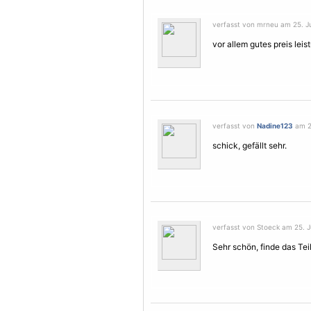
verfasst von mrneu am 25. Ju
vor allem gutes preis leis
verfasst von
Nadine123
am 25
schick, gefällt sehr.
verfasst von Stoeck am 25. J
Sehr schön, finde das Teil