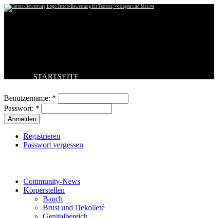
Tattoo-Bewertung für Tattoos, Vorlagen und Motive
STARTSEITE
Benutzeranmeldung
TATTOO HOCHLADEN
BESTE TATTOOS
Benutzername:
*
NEUESTE TATTOOS
Passwort:
*
KOMMENTARE
FORUM
HILFE
Registrieren
Passwort vergessen
Tattoo-Kategorien
Community-News
Körperstellen
Bauch
Brust und Dekolleté
Genitalbereich