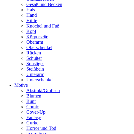
Gesäß und Becken
Hals
Hand
Hüfte
Knöchel und Fuß
Kopf
Körperseite
Oberarm
Oberschenkel
Rücken
Schulter
Sonstiges
Steißbein
Unterarm
Unterschenkel
Motive
Abstrakt/Grafisch
Blumen
Bunt
Comic
Cover-Up
Fantasy
Gurke
Horror und Tod
in progress