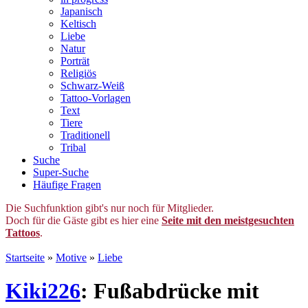
Japanisch
Keltisch
Liebe
Natur
Porträt
Religiös
Schwarz-Weiß
Tattoo-Vorlagen
Text
Tiere
Traditionell
Tribal
Suche
Super-Suche
Häufige Fragen
Die Suchfunktion gibt's nur noch für Mitglieder.
Doch für die Gäste gibt es hier eine
Seite mit den meistgesuchten
Tattoos
.
Startseite
»
Motive
»
Liebe
Kiki226
: Fußabdrücke mit