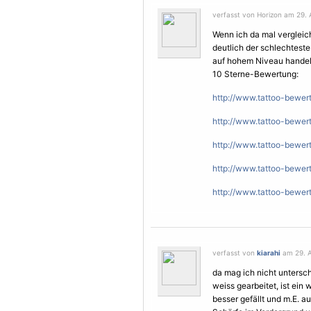
verfasst von Horizon am 29. A
Wenn ich da mal vergleich
deutlich der schlechtest
auf hohem Niveau handelt.
10 Sterne-Bewertung:
http://www.tattoo-bewer
http://www.tattoo-bewer
http://www.tattoo-bewert
http://www.tattoo-bewert
http://www.tattoo-bewert
verfasst von
kiarahi
am 29. Ap
da mag ich nicht unterschr
weiss gearbeitet, ist ein w
besser gefällt und m.E. 