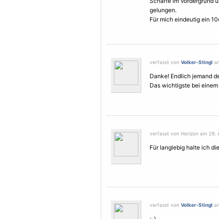
Schärfe im Vordergrund 
gelungen.
Für mich eindeutig ein 10
verfasst von
Volker-Stingl
am
Danke! Endlich jemand de
Das wichtigste bei einem R
verfasst von Horizon am 29. A
Für langlebig halte ich die 
verfasst von
Volker-Stingl
am
;-)