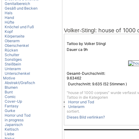
Genitalbereich
Gesäß und Becken
Hals
Hand
Hüfte
Knöchel und Fuß
: house of 1000 
Volker-Stingl
Kopf
Körperseite
Oberarm
Tattoo by Volker Stingl
Oberschenkel
Dauer ca 9h
Rücken
Schulter
Sonstiges
Steißbein
Unterarm
Unterschenkel
Gesamt-Durchschnitt:
Motive
9.63462
Abstrakt/Grafisch
Durchschnitt:
9.635
(
52
Stimmen )
Blumen
Bunt
"house of 1000 corpses" wurde verfasst
Comic
Tattoo in die Kategorien
Cover-Up
Horror und Tod
Fantasy
Unterarm
Gurke
sortiert.
Horror und Tod
Dieses Bild verlinken?
in progress
Japanisch
Keltisch
Liebe
Natur