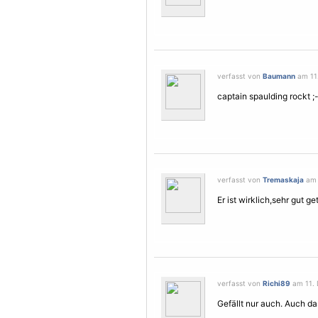
verfasst von
Baumann
am 11.
captain spaulding rockt ;-
verfasst von
Tremaskaja
am 
Er ist wirklich,sehr gut g
verfasst von
Richi89
am 11. 
Gefällt nur auch. Auch da