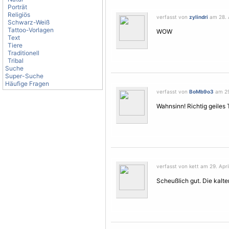
Porträt
Religiös
verfasst von
zylindri
am 28. A
Schwarz-Weiß
Tattoo-Vorlagen
WOW
Text
Tiere
Traditionell
Tribal
Suche
Super-Suche
Häufige Fragen
verfasst von
BoMb9o3
am 29.
Wahnsinn! Richtig geiles 
verfasst von kett am 29. April
Scheußlich gut. Die kalte