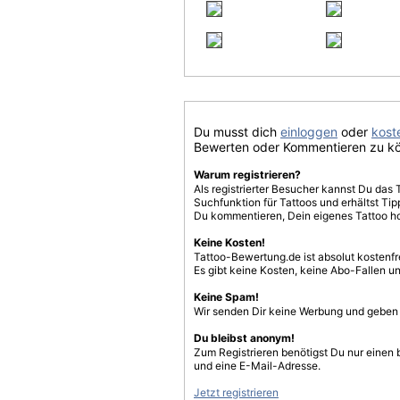
Du musst dich
einloggen
oder
koste
Bewerten oder Kommentieren zu k
Warum registrieren?
Als registrierter Besucher kannst Du das 
Suchfunktion für Tattoos und erhältst T
Du kommentieren, Dein eigenes Tattoo h
Keine Kosten!
Tattoo-Bewertung.de ist absolut kostenf
Es gibt keine Kosten, keine Abo-Fallen u
Keine Spam!
Wir senden Dir keine Werbung und geben D
Du bleibst anonym!
Zum Registrieren benötigst Du nur einen
und eine E-Mail-Adresse.
Jetzt registrieren