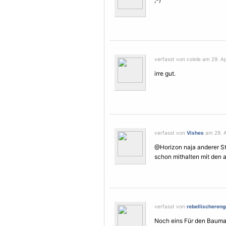
verfasst von colole am 29. Apr
irre gut.
verfasst von
Vishes
am 29. Ap
@Horizon naja anderer Sti
schon mithalten mit den 
verfasst von
rebellischereng
Noch eins Für den Bauma