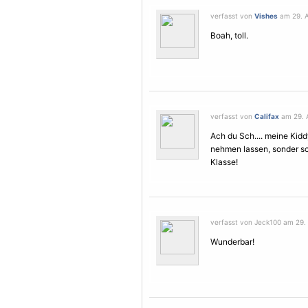
verfasst von
Vishes
am 29. Ap
Boah, toll.
verfasst von
Califax
am 29. A
Ach du Sch.... meine Kid
nehmen lassen, sonder s
Klasse!
verfasst von Jeck100 am 29. A
Wunderbar!