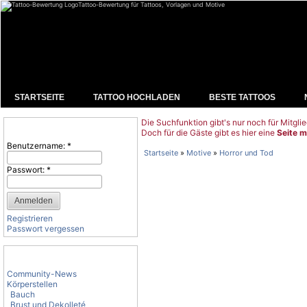
Tattoo-Bewertung für Tattoos, Vorlagen und Motive
STARTSEITE
TATTOO HOCHLADEN
BESTE TATTOOS
Die Suchfunktion gibt's nur noch für Mitglie
Benutzeranmeldung
Doch für die Gäste gibt es hier eine
Seite m
Benutzername:
*
Startseite
»
Motive
»
Horror und Tod
Passwort:
*
Registrieren
Passwort vergessen
Tattoo-Kategorien
Community-News
Körperstellen
Bauch
Brust und Dekolleté