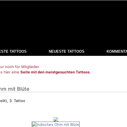
ESTE TATTOOS
NEUESTE TATTOOS
KOMMENT
ur noch für Mitglieder.
es hier eine
Seite mit den meistgesuchten Tattoos
.
hm mit Blüte
ilt), 3. Tattoo