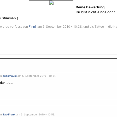
Deine Bewertung:
Du bist nicht eingeloggt.
4
Stimmen )
 wurde verfasst von
Finnii
am 5. September 2010 - 10:38. und als Tattoo in die K
on
cocomausi
am 5. September 2010 - 10:51.
hick aus.
on
Tat-Frank
am 5. September 2010 - 10:53.