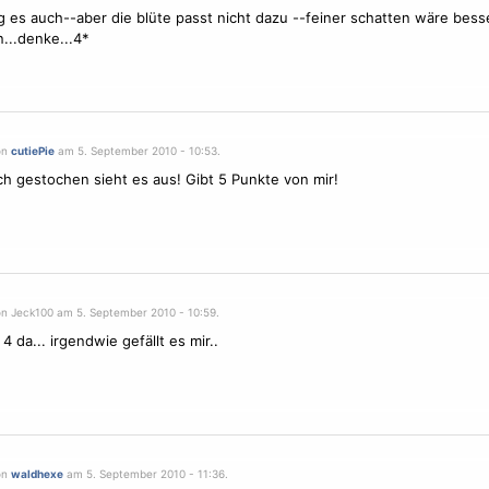
g es auch--aber die blüte passt nicht dazu --feiner schatten wäre bess
..denke...4*
on
cutiePie
am 5. September 2010 - 10:53.
ch gestochen sieht es aus! Gibt 5 Punkte von mir!
on Jeck100 am 5. September 2010 - 10:59.
4 da... irgendwie gefällt es mir..
on
waldhexe
am 5. September 2010 - 11:36.