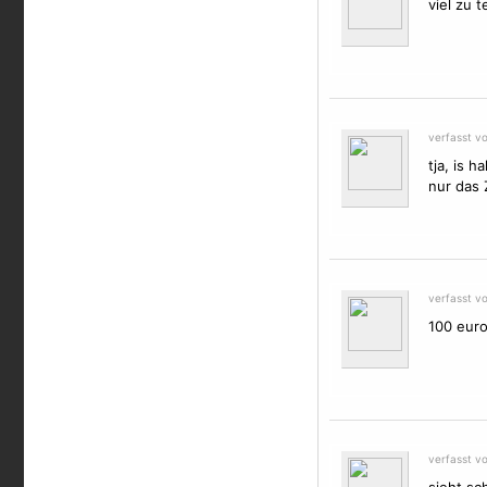
viel zu t
verfasst v
tja, is 
nur das 
verfasst v
100 euro 
verfasst v