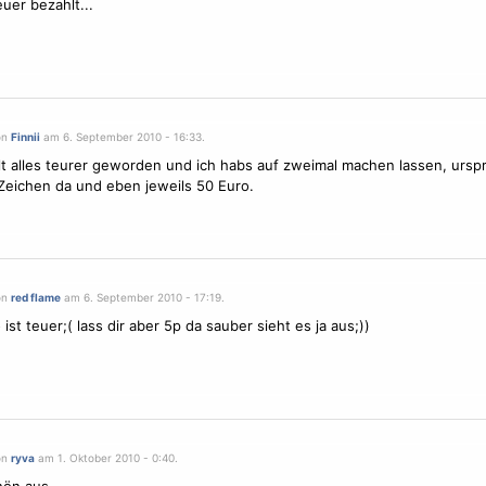
euer bezahlt...
on
Finnii
am 6. September 2010 - 16:33.
halt alles teurer geworden und ich habs auf zweimal machen lassen, ursp
Zeichen da und eben jeweils 50 Euro.
on
red flame
am 6. September 2010 - 17:19.
ist teuer;( lass dir aber 5p da sauber sieht es ja aus;))
on
ryva
am 1. Oktober 2010 - 0:40.