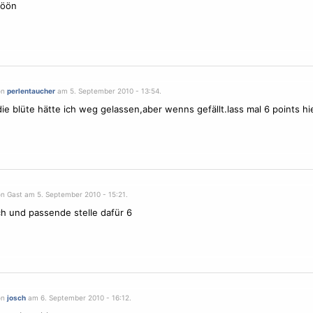
höön
on
perlentaucher
am 5. September 2010 - 13:54.
ie blüte hätte ich weg gelassen,aber wenns gefällt.lass mal 6 points hie
on Gast am 5. September 2010 - 15:21.
ch und passende stelle dafür 6
on
josch
am 6. September 2010 - 16:12.