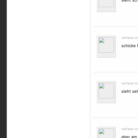
sieht sc
verfasst v
schicke 
verfasst v
sieht se
verfasst v
aber am 