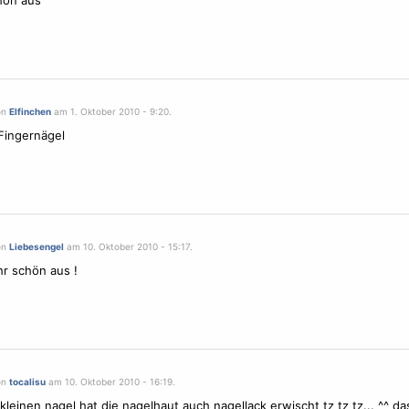
hön aus
on
Elfinchen
am 1. Oktober 2010 - 9:20.
Fingernägel
on
Liebesengel
am 10. Oktober 2010 - 15:17.
hr schön aus !
on
tocalisu
am 10. Oktober 2010 - 16:19.
kleinen nagel hat die nagelhaut auch nagellack erwischt tz tz tz... ^^ da