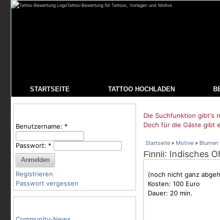
Tattoo-Bewertung für Tattoos, Vorlagen und Motive
STARTSEITE
TATTOO HOCHLADEN
B
Benutzeranmeldung
Die Suchfunktion gibt's n
Doch für die Gäste gibt 
Benutzername:
*
Startseite
»
Motive
»
Blumen
Passwort:
*
: Indisches O
Finnii
Registrieren
(noch nicht ganz abgehe
Passwort vergessen
Kosten: 100 Euro
Dauer: 20 min.
Tattoo-Kategorien
Community-News