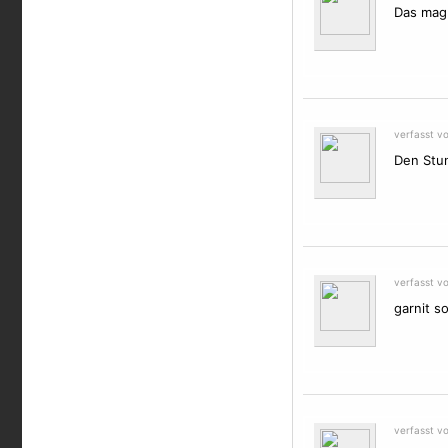
Das mag 
verfasst v
Den Stun
verfasst v
garnit s
verfasst v