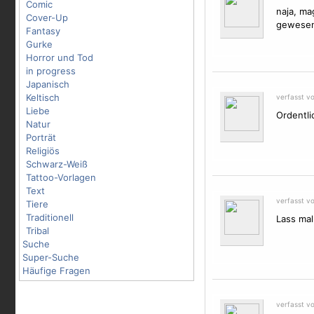
Comic
naja, ma
Cover-Up
gewesen.
Fantasy
Gurke
Horror und Tod
in progress
Japanisch
Keltisch
verfasst v
Liebe
Ordentli
Natur
Porträt
Religiös
Schwarz-Weiß
Tattoo-Vorlagen
Text
verfasst v
Tiere
Traditionell
Lass mal 
Tribal
Suche
Super-Suche
Häufige Fragen
verfasst v