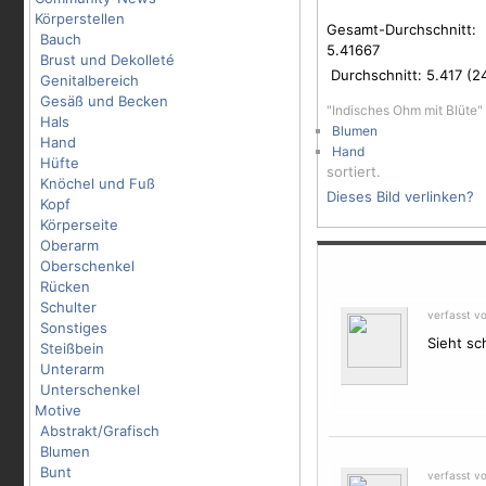
Körperstellen
Gesamt-Durchschnitt:
Bauch
5.41667
Brust und Dekolleté
Durchschnitt:
5.417
(
2
Genitalbereich
Gesäß und Becken
"Indisches Ohm mit Blüte"
Hals
Blumen
Hand
Hand
Hüfte
sortiert.
Knöchel und Fuß
Dieses Bild verlinken?
Kopf
Körperseite
Oberarm
Oberschenkel
Rücken
Schulter
verfasst v
Sonstiges
Sieht sc
Steißbein
Unterarm
Unterschenkel
Motive
Abstrakt/Grafisch
Blumen
Bunt
verfasst v