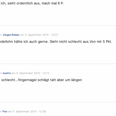
ich, sieht ordentlich aus, mach mal 6 P.
on
Jürgen Reber
am 5. September 2010 - 12:07.
dellohn hätte ich auch gerne. Sieht nicht schlecht aus.Von mir 5 Pkt.
on
matrix
am 5. September 2010 - 12:12.
o schlecht...fingernagel schlägt tatt aber um längen
on
Fee
am 5. September 2010 - 12:36.