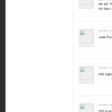
als als 
ich lass
verfasst v
volle Pun
verfasst v
Hat irge
verfasst v
100 is e