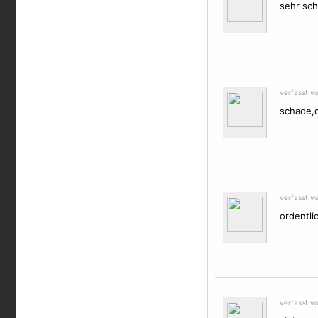
sehr sc
verfasst v
schade,d
verfasst v
ordentli
verfasst v