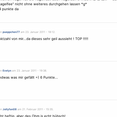
"nagelfee" nicht ohne weiteres durchgehen lassen *g*
 4 punkte da
on
pueppchen77
am 23. Januar 2011 - 18:12.
ktzahl von mir...da dieses sehr geil aussieht ! TOP !!!!!
on
Evelyn
am 23. Januar 2011 - 19:38.
ndwas was mir gefällt =) 6 Punkte...
on
Jollyfan08
am 21. Februar 2011 - 15:35.
cht heftig, aber des Ohm is echt hübsch!