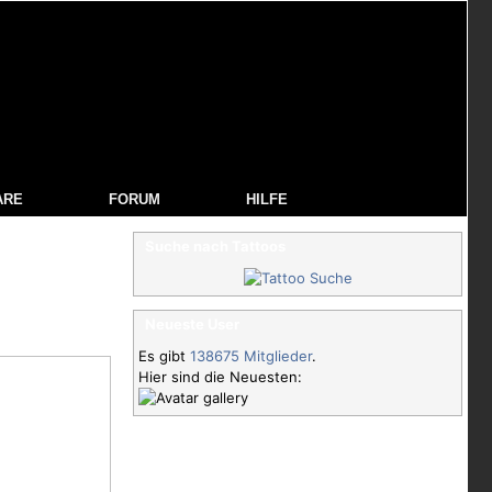
ARE
FORUM
HILFE
Suche nach Tattoos
Neueste User
Es gibt
138675 Mitglieder
.
Hier sind die Neuesten: