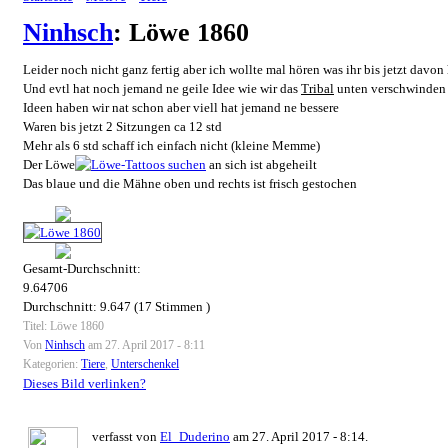
Ninhsch
: Löwe 1860
Leider noch nicht ganz fertig aber ich wollte mal hören was ihr bis jetzt davon 
Und evtl hat noch jemand ne geile Idee wie wir das
Tribal
unten verschwinden 
Ideen haben wir nat schon aber viell hat jemand ne bessere
Waren bis jetzt 2 Sitzungen ca 12 std
Mehr als 6 std schaff ich einfach nicht (kleine Memme)
Der Löwe
an sich ist abgeheilt
Das blaue und die Mähne oben und rechts ist frisch gestochen
Gesamt-Durchschnitt:
9.64706
Durchschnitt:
9.647
(
17
Stimmen )
Titel: Löwe 1860
Von
Ninhsch
am 27. April 2017 - 8:11
Kategorien:
Tiere
,
Unterschenkel
Dieses Bild verlinken?
verfasst von
El_Duderino
am 27. April 2017 - 8:14.