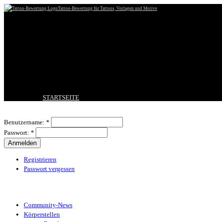
Tattoo-Bewertung für Tattoos, Vorlagen und Motive
STARTSEITE
TATTOO HOCHLADEN
Benutzeranmeldung
BESTE TATTOOS
Benutzername:
*
NEUESTE TATTOOS
Passwort:
*
KOMMENTARE
FORUM
HILFE
Registrieren
Passwort vergessen
Tattoo-Kategorien
Community-News
Körperstellen