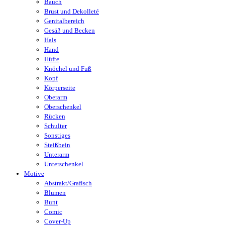
Bauch
Brust und Dekolleté
Genitalbereich
Gesäß und Becken
Hals
Hand
Hüfte
Knöchel und Fuß
Kopf
Körperseite
Oberarm
Oberschenkel
Rücken
Schulter
Sonstiges
Steißbein
Unterarm
Unterschenkel
Motive
Abstrakt/Grafisch
Blumen
Bunt
Comic
Cover-Up